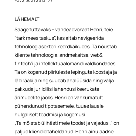
+372 5621 2613
LÄHEMALT
Saage tuttavaks – vandeadvokaat Henri, teie
"tark mees taskus", kes aitab navigeerida
tehnoloogiasektori keerdkäikudes. Ta nõustab
kliente tehnoloogia, andmekaitse, web3,
fintech’i ja intellektuaalomandi valdkondades.
Ta on kogenud piiriüleste lepingute koostaja ja
läbirääkija ning suudab analüüsida ning välja
pakkuda juriidilisi lahendusi keerukate
ärimudelite jaoks. Henri on vankumatult
pühendunud tipptasemele, tuues lauale
hulgaliselt teadmisi ja kogemusi.
„Ta mõistab ülihästi meie toodet ja vajadusi,“ on
paljud kliendid täheldanud. Henri ainulaadne