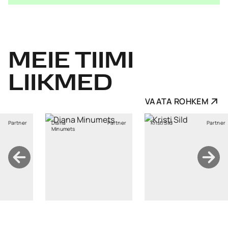
MEIE
TIIMI
LIIKMED
VAATA ROHKEM
Partner
Kristi Sild
Partner
Ksenia
ts
Kravtšenko