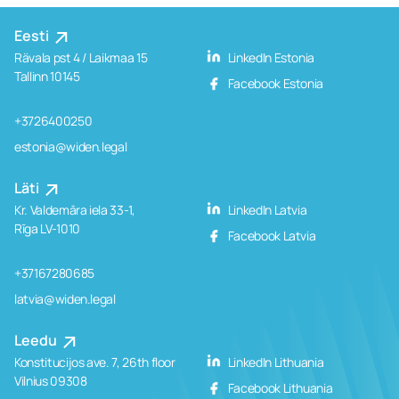
Eesti
Rävala pst 4 / Laikmaa 15
LinkedIn Estonia
Tallinn 10145
Facebook Estonia
+3726400250
estonia@widen.legal
Läti
Kr. Valdemāra iela 33-1,
LinkedIn Latvia
Rīga LV-1010
Facebook Latvia
+37167280685
latvia@widen.legal
Leedu
Konstitucijos ave. 7, 26th floor
LinkedIn Lithuania
Vilnius 09308
Facebook Lithuania