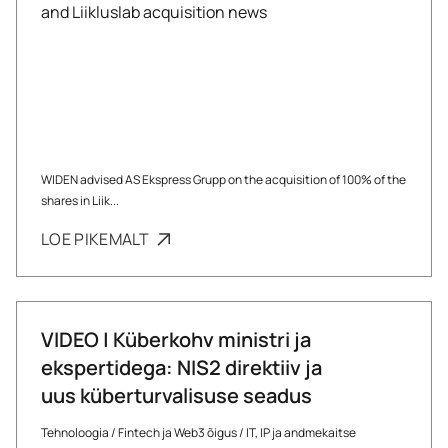
WIDEN advised AS Ekspress Grupp on the acquisition of 100% of the
shares in Liik...
LOE PIKEMALT
VIDEO | Küberkohv ministri ja
ekspertidega: NIS2 direktiiv ja
uus küberturvalisuse seadus
Tehnoloogia
/
Fintech ja Web3 õigus
/
IT, IP ja andmekaitse