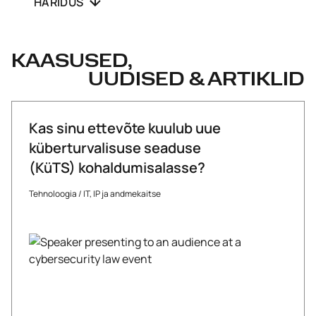
HARIDUS
KAASUSED,
UUDISED & ARTIKLID
Kas sinu ettevõte kuulub uue
küberturvalisuse seaduse
(KüTS) kohaldumisalasse?
Tehnoloogia
/
IT, IP ja andmekaitse