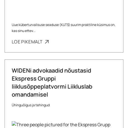
Uue küberturvalisuse seaduse (KüTS) suurim praktiline küsimus on,
kas sinu ettev...
LOE PIKEMALT
WIDENi advokaadid nõustasid
Ekspress Gruppi
liiklusõppeplatvormi Liikluslab
omandamisel
Ühinguõigus ja tehingud