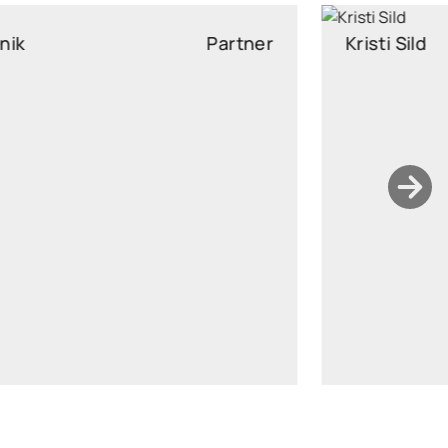
Kristi Sild
Partner
kristi.sild@widen.legal
LinkedIn
+372 511 7727