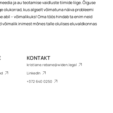
eedia ja au teotamise vaidluste tiimide liige. Õiguse
ge olukorrad, kus algselt võimatuna näiva probleemi
 abil – võimalikuks! Oma töös hindab ta enim neid
ud võimalik inimest mõnes talle olulises eluvaldkonnas
E
KONTAKT
kristiane.rebane@widen.legal
sed
LinkedIn
+372 640 0250