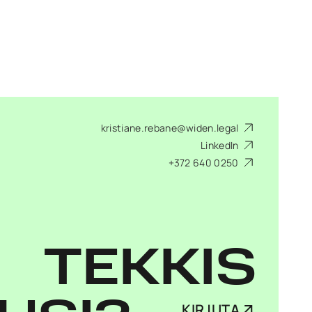
kristiane.rebane@widen.legal
LinkedIn
+372 640 0250
TEKKIS
KIRJUTA