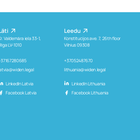
Läti
Leedu
Kr. Valdemāra iela 33-1,
Konstitucijos ave. 7, 26th floor
Rīga LV-1010
Vilnius 09308
+37167280685
+37052487670
latvia@widen.legal
lithuania@widen.legal
LinkedIn Latvia
LinkedIn Lithuania
Facebook Latvia
Facebook Lithuania