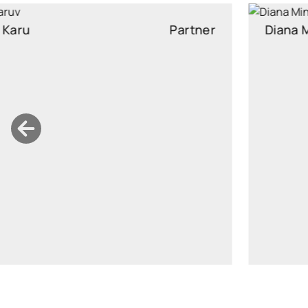
Diana Minumets
Partner
diana.minumets@widen.legal
LinkedIn
+372 518 6376