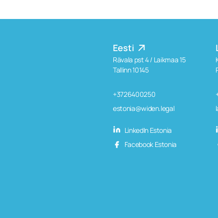
Eesti
Rävala pst 4 / Laikmaa 15
Tallinn 10145
+3726400250
estonia@widen.legal
LinkedIn Estonia
Facebook Estonia