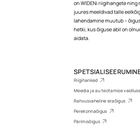
on WIDENi riigihangete ning m
juures meeldivad talle eelkõi
lahendamine muutub – õiguse
hetki, kus õiguse abil on oln
aidata.
SPETSIALISEERUMIN
Riigihanked
Meedia ja au teotamise vaidlu
Rahvusvaheline eraõigus
Perekonnaõigus
Pärimisõigus