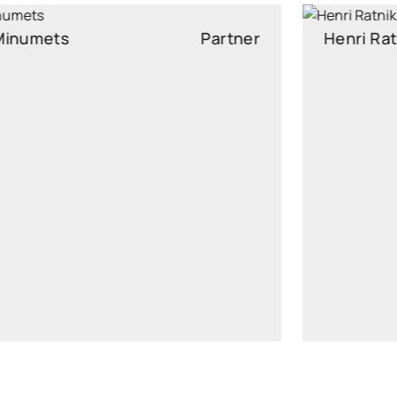
Henri Ratnik
Partner
henri.ratnik@widen.legal
LinkedIn
+372 5621 2613