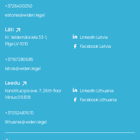
+3726400250
estonia@widen.legal
Läti
Kr. Valdemāra iela 33-1,
LinkedIn Latvia
Rīga LV-1010
Facebook Latvia
+37167280685
latvia@widen.legal
Leedu
Konstitucijos ave. 7, 26th floor
LinkedIn Lithuania
Vilnius 09308
Facebook Lithuania
+37052487670
lithuania@widen.legal