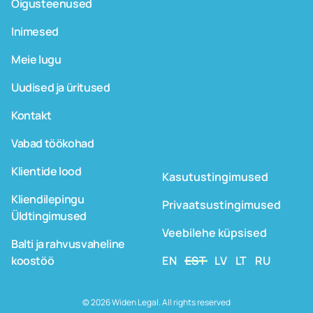
Õigusteenused
Inimesed
Meie lugu
Uudised ja üritused
Kontakt
Vabad töökohad
Klientide lood
Kasutustingimused
Kliendilepingu
Privaatsustingimused
Üldtingimused
Veebilehe küpsised
Balti ja rahvusvaheline
koostöö
EN
EST
LV
LT
RU
© 2026 Widen Legal. All rights reserved