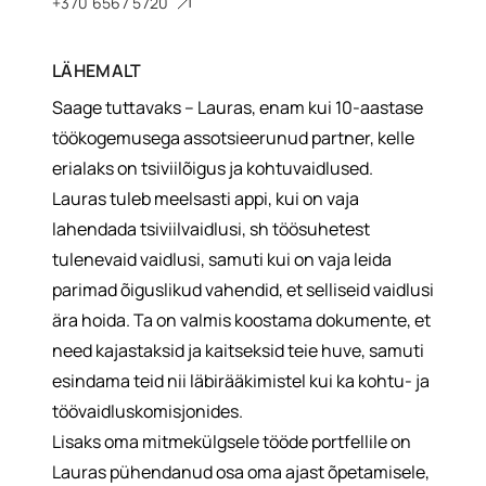
+370 6567 5720
LÄHEMALT
Saage tuttavaks – Lauras, enam kui 10-aastase
töökogemusega assotsieerunud partner, kelle
erialaks on tsiviilõigus ja kohtuvaidlused.
Lauras tuleb meelsasti appi, kui on vaja
lahendada tsiviilvaidlusi, sh töösuhetest
tulenevaid vaidlusi, samuti kui on vaja leida
parimad õiguslikud vahendid, et selliseid vaidlusi
ära hoida. Ta on valmis koostama dokumente, et
need kajastaksid ja kaitseksid teie huve, samuti
esindama teid nii läbirääkimistel kui ka kohtu- ja
töövaidluskomisjonides.
Lisaks oma mitmekülgsele tööde portfellile on
Lauras pühendanud osa oma ajast õpetamisele,