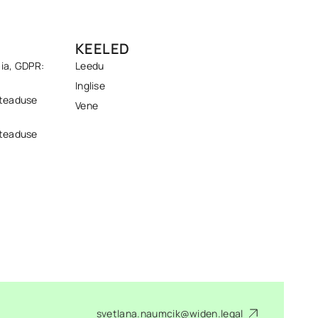
KEELED
ia, GDPR:
Leedu
Inglise
steaduse
Vene
steaduse
svetlana.naumcik@widen.legal