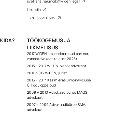
svetlana.naumcik@widen.legal
Linkedin
+370 6559 6602
KIDA?
TÖÖKOGEMUS JA
LIIKMELISUS
2017 WIDEN, assotsieerunud partner,
vandeadvokaat (alates 2025)
2013 – 2017 WIDEN, vandeadvokaat
2011–2013 WIDEN, jurist
2013 – 2014 Kazimieras Simonavičiuse
Ülikool, õppejõud
2009 – 2010 Advokaadibüroo MAQS,
advokaat
2007 – 2009 Advokaadibüroo SMA,
advokaat