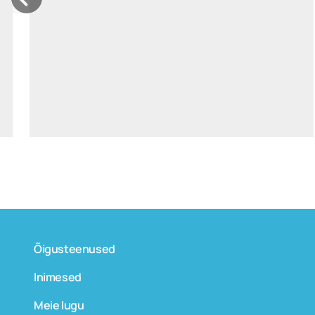
diana.minumets@widen.legal
LinkedIn
+372 518 6376
Õigusteenused
Inimesed
Meie lugu