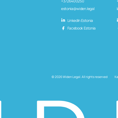
+3726400250
estonia@widen.legal
LinkedIn Estonia
Facebook Estonia
© 2026 Widen Legal. All rights reserved
Ka