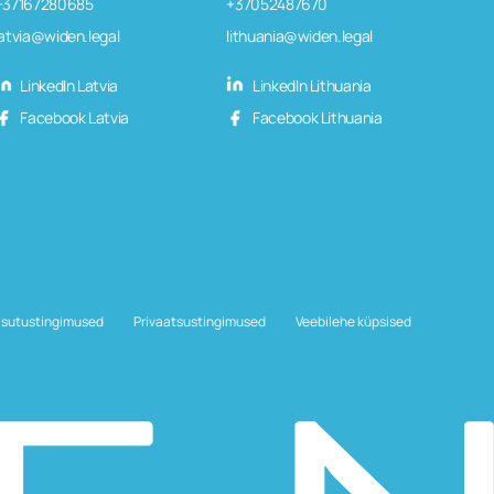
+37167280685
+37052487670
latvia@widen.legal
lithuania@widen.legal
LinkedIn Latvia
LinkedIn Lithuania
Facebook Latvia
Facebook Lithuania
sutustingimused
Privaatsustingimused
Veebilehe küpsised