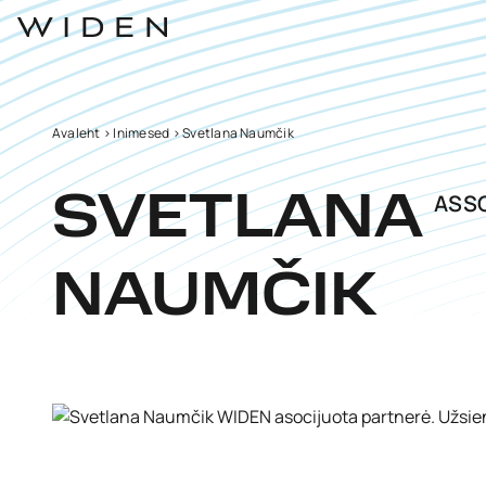
Avaleht
>
Inimesed
>
Svetlana Naumčik
ASSO
SVETLANA
NAUMČIK