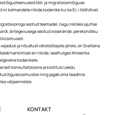
eid õigusteenuseid töö‑ ja migratsiooniõiguse
nii kolmandate riikide kodanike kui ka EL-i tööhõivet
gratsiooniga seotud teemadel, nagu näiteks ajutise
 kaardi, äritegevusega seotud sisserände, perekondliku
ud küsimused.
ajadusi ja nõudlust välistöötajate järele, on Svetlana
bade hankimisel eri riikide, sealhulgas Ameerika
 Valgevene kodanikele.
rselt konsultatsioone ja koolitusi Leedu
tud õigusküsimustes ning jagab oma teadmisi
stes väljaannetes.
E
KONTAKT