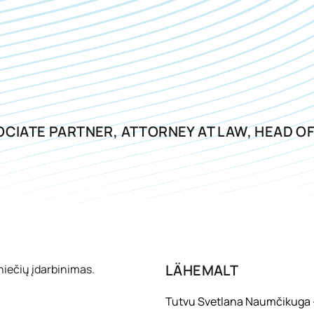
CIATE PARTNER, ATTORNEY AT LAW, HEAD O
LÄHEMALT
Tutvu Svetlana Naumčikuga –