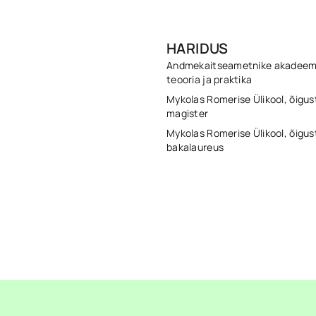
HARIDUS
Andmekaitseametnike akadeem
teooria ja praktika
Mykolas Romerise Ülikool, õigu
magister
Mykolas Romerise Ülikool, õigu
bakalaureus