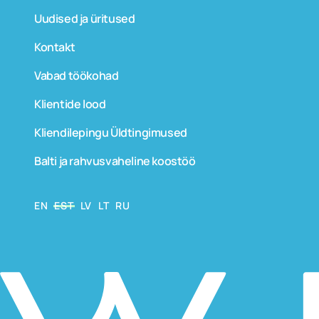
Uudised ja üritused
Kontakt
Vabad töökohad
Klientide lood
Kliendilepingu Üldtingimused
Balti ja rahvusvaheline koostöö
EN
EST
LV
LT
RU