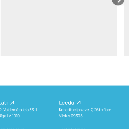
kristi.sild@widen.legal
LinkedIn
+372 511 7727
Läti
Leedu
Kr. Valdemāra iela 33-1,
Konstitucijos ave. 7, 26th floor
Rīga LV-1010
Vilnius 09308