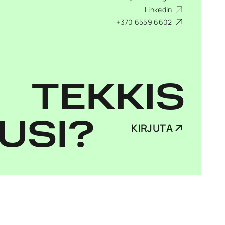
Linkedin
+370 6559 6602
TEKKIS
USI?
KIRJUTA