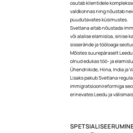
osutab klientidele komplekss
valdkonnas ning nõustab neid 
puudutavates küsimustes.
Svetlana aitab nõustada immi
või alalise elamisloa, sinise
sisserände ja tööloaga seot
Mõistes suurepäraselt Leedu v
olnud edukas töö- ja elamislu
Ühendriikide, Hiina, India ja
Lisaks pakub Svetlana regulaa
immigratsioonireformiga seo
erinevates Leedu ja välismai
SPETSIALISEERUMIN