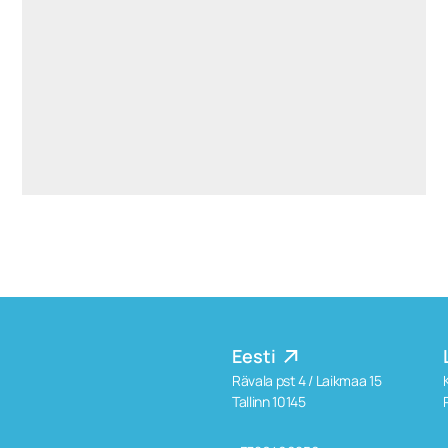
henri.ratnik@widen.legal
LinkedIn
+372 5621 2613
Eesti
Rävala pst 4 / Laikmaa 15
Tallinn 10145