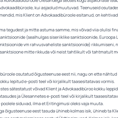
ma Advokaadibüroole Ülesandega seoses kogu asjakohase teab
dvokaadibüroole, kui asjaolud muutuvad. Teenuseid osutade
umendid, mis Klient on Advokaadibüroole esitanud, on kehtivad,
ma tegudest ja mitte astuma samme, mis võivad viia olulisi fin
nktsioonide (sealhulgas siseriiklike sanktsioonide, Euroopa L
anktsioonide vm rahvusvaheliste sanktsioonide) rikkumiseni,
sanktsioone mitte rikkuda või neist tahtlikult või tahtmatult
dibüroole osutatud õigusteenuse eest nii, nagu on ette nähtud 
kku lepitud e-posti teel või kirjalikult taasesitatavas vormis.
stes sätestatust võivad Klient ja Advokaadibüroo kokku lepp
tasudes ja Ülesannetes e-posti teel või kirjalikult taasesitatav
oolele siduvad, ilma et Eritingimusi oleks vaja muuta.
ega õigusteenuse eest tasuda ühineb kolmas isik, ühineb ta Kl