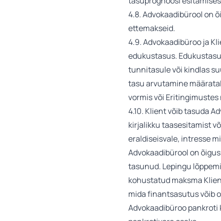
tasuprognoosi esitamises
4.8. Advokaadibürool on õ
ettemakseid.
4.9. Advokaadibüroo ja Kli
edukustasus. Edukustasu 
tunnitasule või kindlas s
tasu arvutamine määratakse
vormis või Eritingimustes
4.10. Klient võib tasuda 
kirjalikku taasesitamist 
eraldiseisvale, intresse 
Advokaadibürool on õigus 
tasunud. Lepingu lõppemis
kohustatud maksma Kliendi
mida finantsasutus võib o
Advokaadibüroo pankroti 