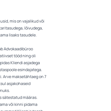
usid, mis on vajalikud või
taritasudega, lõivudega,
ama lisaks tasudele.
itab Advokaadibüroo
tiivset tööd ning oli
 pidas Kliendi asjadega
astaspoole esindajatega.
siti. Arve maksetähtaeg on 7
oksul asjakohaseid
enuks.
es sätestatud määras.
ama või kinni pidama