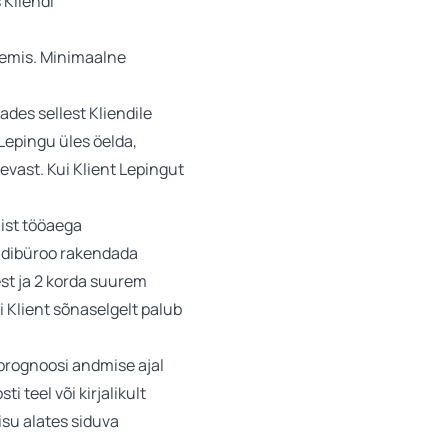
 Kliendi
eemis. Minimaalne
des sellest Kliendile
Lepingu üles öelda,
vast. Kui Klient Lepingut
list tööaega
aadibüroo rakendada
est ja 2 korda suurem
i Klient sõnaselgelt palub
 prognoosi andmise ajal
teel või kirjalikult
isu alates siduva