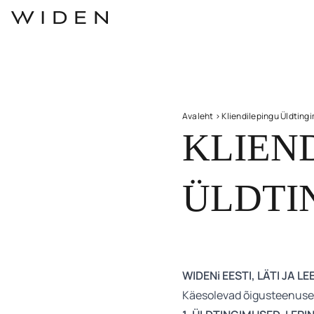
Avaleht
>
Kliendilepingu Üldting
KLIEN
ÜLDTI
WIDENi EESTI, LÄTI J
Käesolevad õigusteenuse 