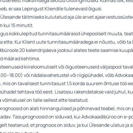
nuse eest maksmisega seotud Üldtingimused. Kolmas isik, kes
, ei saa Lepingust Kliendile tulenevaid õigusi.
 Ülesande täitmiseks kulutatud aja üle arvet ajaarvestussüst
 kui 15 minutit.
igus kokkulepitud tunnitasumäärasid ühepoolselt muuta, teata
 ette. Kui Klient uute tunnitasumääradega ei nõustu, võib ta 
ibüroole 20 kalendripäeva jooksul alates teate saamise kuupäe
ed määrad kehtima.
usteenuseid kiireloomuliselt või õigusteenuseid väljaspool tava
00–18.00) või nädalavahetustel või riigipühadel, võib Advok
u, mis on tavalisest tunnitasust 1,5 korda suurem õhtuse töö e
pühadel tehtava töö eest. Lisatasu rakendatakse vaid juhul, ku
 võimalusel on talle sellest ette teatatud.
rognoosid on alati hinnangulised ja põhinevad teabel, mis on
dav. Tasuprognoosid on siduvad, kui Advokaadibüroo on e-posti 
elt teatanud, et prognoos on siduv, ja kui Ülesande ulatus ja s