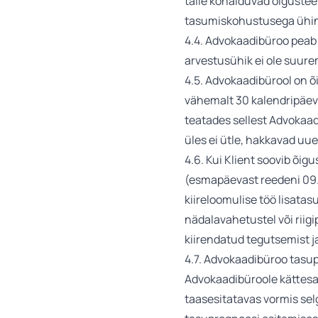
talle kohalduvad õigustee
tasumiskohustusega ühineb
4.4. Advokaadibüroo peab
arvestusühik ei ole suurem
4.5. Advokaadibürool on õ
vähemalt 30 kalendripäeva
teatades sellest Advokaad
üles ei ütle, hakkavad uu
4.6. Kui Klient soovib õig
(esmapäevast reedeni 09.
kiireloomulise töö lisatas
nädalavahetustel või riigi
kiirendatud tegutsemist ja
4.7. Advokaadibüroo tasup
Advokaadibüroole kättesaa
taasesitatavas vormis selg