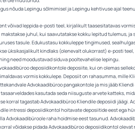
t ei ole muutunud.
igus nõuda Lepingu sõlmimisel ja Lepingu kehtivuse ajal teenu
ent võivad leppida e-posti teel, kirjalikult taasesitatavas vorm
makstakse juhul, kui saavutatakse kokku lepitud tulemus, ja 
uuruses tasule. Edukustasu kokkuleppe tingimused, sealhulgas
 üksikasjalikult kindlaks (olenevalt olukorrast) e-posti teel, 
 ning need moodustavad siduva pooltevahelise lepingu.
Advokaadibüroo deposiidikontole deposiite, kui on olemas sell
võimaldavas vormis kokkulepe. Deposiit on rahasumma, mille Kl
mittekandvale Advokaadibüroo pangakontole ja mis jääb Kliend
tasaarveldades kasutada seda niisuguste arvete katteks, mida 
e korral tagastab Advokaadibüroo Kliendile deposiidi jäägi. A
le intressi deposiidikontol hoitavate deposiitide eest ega hüv
lla Advokaadibüroole raha hoidmise eest tasunud. Advokaadibü
korral võidakse pidada Advokaadibüroo deposiidikontol olevat