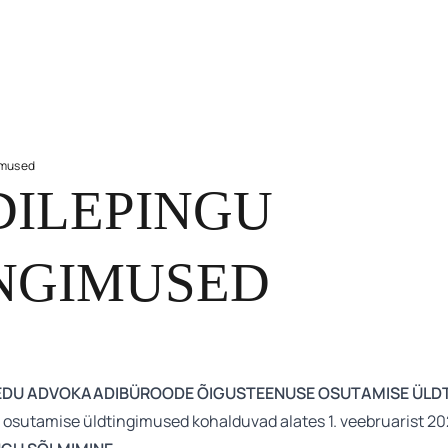
imused
DILEPINGU
NGIMUSED
A LEEDU ADVOKAADIBÜROODE ÕIGUSTEENUSE OSUTAMISE ÜL
osutamise üldtingimused kohalduvad alates 1. veebruarist 20