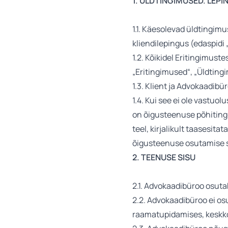
1. ÜLDTINGIMUSED. LEP
1.1. Käesolevad üldtingimu
kliendilepingus (edaspidi 
1.2. Kõikidel Eritingimust
„Eritingimused“, „Üldtin
1.3. Klient ja Advokaadib
1.4. Kui see ei ole vastuo
on õigusteenuse põhiting
teel, kirjalikult taasesit
õigusteenuse osutamise 
2. TEENUSE SISU
2.1. Advokaadibüroo osut
2.2. Advokaadibüroo ei os
raamatupidamises, keskko