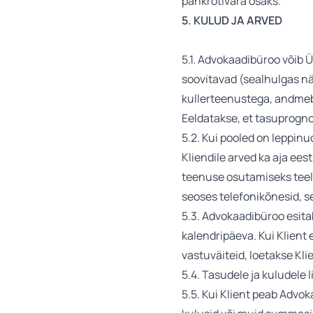
pankrotivara osaks.
5. KULUD JA ARVED
5.1. Advokaadibüroo võib Ü
soovitavad (sealhulgas nä
kullerteenustega, andmeb
Eeldatakse, et tasuprognoo
5.2. Kui pooled on leppinu
Kliendile arved ka aja ees
teenuse osutamiseks teel 
seoses telefonikõnesid, s
5.3. Advokaadibüroo esitab 
kalendripäeva. Kui Klient 
vastuväiteid, loetakse Kl
5.4. Tasudele ja kuludele
5.5. Kui Klient peab Adv