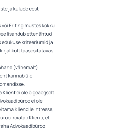
ste ja kulude eest
is või Eritingimustes kokku
see lisandub ettenähtud
 edukuse kriteeriumid ja
kirjalikult taasesitatavas
ekohane (vähemalt)
ient kannab üle
i omandisse.
Klient ei ole õigeaegselt
dvokaadibüroo ei ole
itama Kliendile intresse,
roo hoiatab Klienti, et
 raha Advokaadibüroo