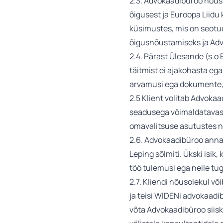
2.3. Advokaadibüroo nõus
õigusest ja Euroopa Liidu
küsimustes, mis on seotud 
õigusnõustamiseks ja Advo
2.4. Pärast Ülesande (s.
täitmist ei ajakohasta ega
arvamusi ega dokumente, 
2.5 Klient volitab Advok
seadusega võimaldatavas u
omavalitsuse asutustes nin
2.6. Advokaadibüroo anna
Leping sõlmiti. Ükski isik
töö tulemusi ega neile tugin
2.7. Kliendi nõusolekul v
ja teisi WIDENi advokaadib
võta Advokaadibüroo siisk