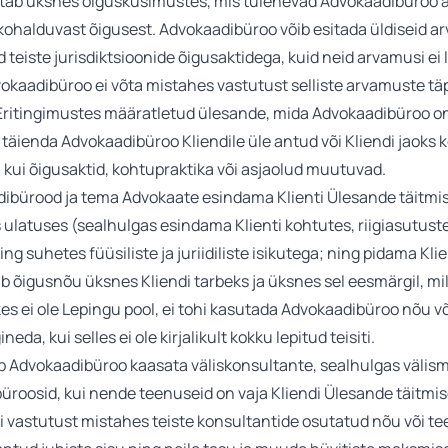
tab üksnes õigusküsimustes, mis tulenevad Advokaadibüroo a
 kohalduvast õigusest. Advokaadibüroo võib esitada üldiseid 
teiste jurisdiktsioonide õigusaktidega, kuid neid arvamusi ei l
kaadibüroo ei võta mistahes vastutust selliste arvamuste tä
o Eritingimustes määratletud ülesande, mida Advokaadibüroo 
 täienda Advokaadibüroo Kliendile üle antud või Kliendi jaoks 
kui õigusaktid, kohtupraktika või asjaolud muutuvad.
aadibürood ja tema Advokaate esindama Klienti Ülesande täitm
latuses (sealhulgas esindama Klienti kohtutes, riigiasutuste
g suhetes füüsiliste ja juriidiliste isikutega; ning pidama Klie
b õigusnõu üksnes Kliendi tarbeks ja üksnes sel eesmärgil, m
, kes ei ole Lepingu pool, ei tohi kasutada Advokaadibüroo nõu
eda, kui selles ei ole kirjalikult kokku lepitud teisiti.
õib Advokaadibüroo kaasata väliskonsultante, sealhulgas väli
üroosid, kui nende teenuseid on vaja Kliendi Ülesande täitmisek
i vastutust mistahes teiste konsultantide osutatud nõu või tee