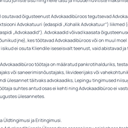
 antud juhiste sisu ning neile tasu ja muude hüvitiste maksmi
el osutavad õigusteenust Advokaadibüroos tegutsevad Advok
iktsiooni Advokatuuri (edaspidi „Kohalik Advokatuur“) liikmed
spidi „Advokaadid“). Advokaadid võivad kaasata õigusteenuse 
, nõunikud jne), kes töötavad Advokaadibüroos või on muul mo
 isikud ei osuta Kliendile iseseisvalt teenust, vaid abistavad j
 Advokaadibüroo töötaja on määratud pankrotihalduriks, testa
jaks või saneerimisnõustajaks, likvideerijaks või vahekohtunik
iendi ülesannet täitvaks advokaadiks, Lepingu tingimused nii
öötaja suhtes antud osas ei kehti ning Advokaadibüroo ei vastu
isugustes ülesannetes.
ma Üldtingimusi ja Eritingimusi.