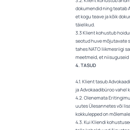
3.2. Klient kohustub and
dokumendid ning teatab A
et kogu teave ja kõik dok
täielikud.
3.3 Klient kohustub hoidu
seotud huve mõjutavate sa
tahes NATO liikmesriigi s
meetmeid, et niisuguseid 
4. TASUD
4.1. Klient tasub Advokaa
ja Advokaadibüroo vahel ko
4.2. Olenemata Eritingimu
uutes Ülesannetes või lisa
kokkulepped on mõlemale p
4.3. Kui Kliendi kohustus