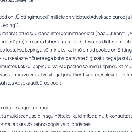
INGU SÕLMIMINE
sed on „Üldtingimused”, millele on viidatud Advokaadibüroo ja 
„Leping”).
es määratletud suurtähelistel definitsioonidel (nagu „Klient“, 
gimused“ jne) on sama tähendus ka käesolevates Üldtingimuste
üroo loetakse Lepingu sõlminuks, kui mõlemad pooled on Eriting
lus kutsealaste nõuete ega kohaldatavate õigusaktidega ja kui 
imustes kokku leppinud, võivad pooled sõlmida Lepingu ka muu
atavas vormis või muul viisil. Igal juhul kehtivad käesolevad Üld
suhtes Advokaadibüroo poolt.
ab üksnes õigusteenust.
uta muid teenuseid, nagu näiteks, kuid mitte ainult, konsulta
nnakaitses või tehnoloogia valdkondades.