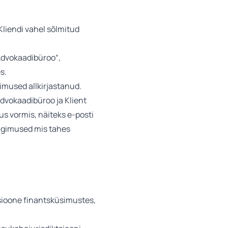
Kliendi vahel sõlmitud
„Advokaadibüroo“,
s.
imused allkirjastanud.
Advokaadibüroo ja Klient
s vormis, näiteks e-posti
tingimused mis tahes
tsioone finantsküsimustes,