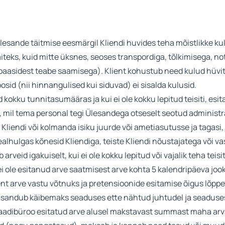
lesande täitmise eesmärgil Kliendi huvides teha mõistlikke kul
iteks, kuid mitte üksnes, seoses transpordiga, tõlkimisega, no
aasidest teabe saamisega). Klient kohustub need kulud hüvit
sid (nii hinnangulised kui siduvad) ei sisalda kulusid.
d kokku tunnitasumääras ja kui ei ole kokku lepitud teisiti, es
t, mil tema personal tegi Ülesandega otseselt seotud administra
Kliendi või kolmanda isiku juurde või ametiasutusse ja tagasi,
ealhulgas kõnesid Kliendiga, teiste Kliendi nõustajatega või v
arveid igakuiselt, kui ei ole kokku lepitud või vajalik teha tei
ei ole esitanud arve saatmisest arve kohta 5 kalendripäeva jo
ient arve vastu võtnuks ja pretensioonide esitamise õigus lõpp
 lisandub käibemaks seaduses ette nähtud juhtudel ja seadus
okaadibüroo esitatud arve alusel makstavast summast maha arv