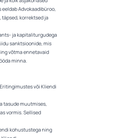
e ja kõik asjakohased
s eeldab Advokaadibüroo,
 täpsed, korrektsed ja
ants- ja kapitaliturgudega
iidu sanktsioonide, mis
 ning võtma ennetavaid
 mööda minna.
Eritingimustes või Kliendi
ida tasude muutmises,
as vormis. Sellised
iendi kohustustega ning