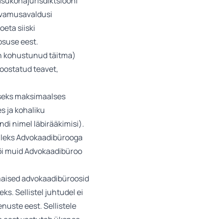
sukohajurisdiktsiooni
arvamusavaldusi
oeta siiski
psuse eest.
on kohustunud täitma)
koostatud teavet,
iseks maksimaalses
s ja kohaliku
ndi nimel läbirääkimisi).
illeks Advokaadibürooga
 või muid Advokaadibüroo
smaised advokaadibüroosid
s. Sellistel juhtudel ei
nuste eest. Sellistele