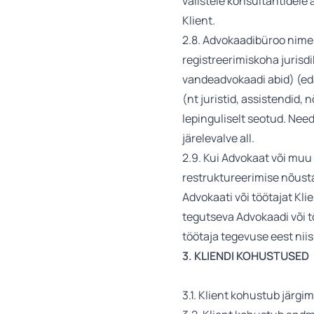
välistele konsultantidele
Klient.
2.8. Advokaadibüroo nim
registreerimiskoha jurisd
vandeadvokaadi abid) (eda
(nt juristid, assistendid
lepinguliselt seotud. Need
järelevalve all.
2.9. Kui Advokaat või muu
restruktureerimise nõusta
Advokaati või töötajat Kl
tegutseva Advokaadi või t
töötaja tegevuse eest ni
3. KLIENDI KOHUSTUSED
3.1. Klient kohustub järgi