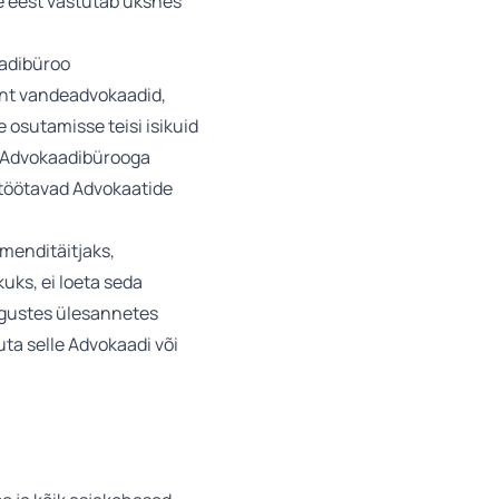
se eest vastutab üksnes
aadibüroo
 (nt vandeadvokaadid,
osutamisse teisi isikuid
el Advokaadibürooga
a töötavad Advokaatide
menditäitjaks,
uks, ei loeta seda
sugustes ülesannetes
ta selle Advokaadi või