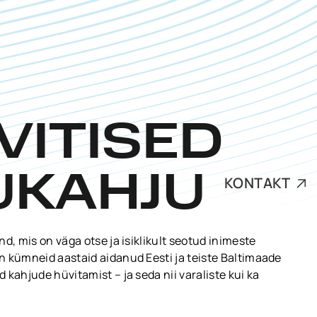
VITISED
KUKAHJU
KONTAKT
d, mis on väga otse ja isiklikult seotud inimeste
n kümneid aastaid aidanud Eesti ja teiste Baltimaade
kahjude hüvitamist – ja seda nii varaliste kui ka