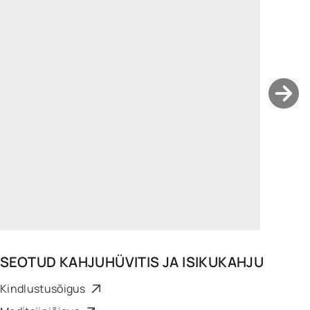
getter.ulla@widen.legal
LinkedIn
+372 5347 5412
SEOTUD
KAHJUHÜVITIS JA ISIKUKAHJU
Kindlustusõigus