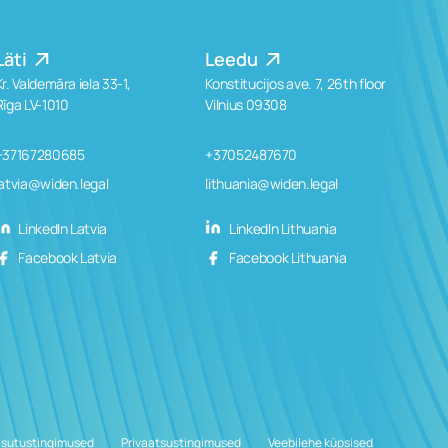
Läti
Leedu
Kr. Valdemāra iela 33-1,
Konstitucijos ave. 7, 26th floor
Rīga LV-1010
Vilnius 09308
+37167280685
+37052487670
latvia@widen.legal
lithuania@widen.legal
LinkedIn Latvia
LinkedIn Lithuania
Facebook Latvia
Facebook Lithuania
sutustingimused
Privaatsustingimused
Veebilehe küpsised