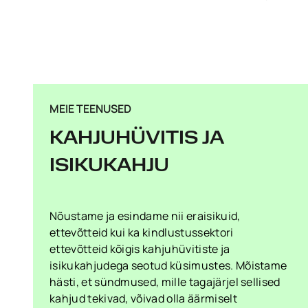
MEIE TEENUSED
KAHJUHÜVITIS JA
ISIKUKAHJU
Nõustame ja esindame nii eraisikuid,
ettevõtteid kui ka kindlustussektori
ettevõtteid kõigis kahjuhüvitiste ja
isikukahjudega seotud küsimustes. Mõistame
hästi, et sündmused, mille tagajärjel sellised
kahjud tekivad, võivad olla äärmiselt