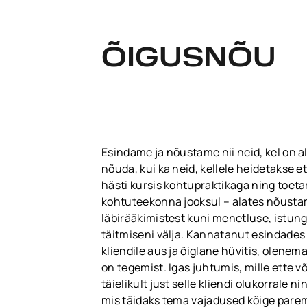
ÕIGUSNÕU
Esindame ja nõustame nii neid, kel on a
nõuda, kui ka neid, kellele heidetakse e
hästi kursis kohtupraktikaga ning toet
kohtuteekonna jooksul – alates nõustam
läbirääkimistest kuni menetluse, istung
täitmiseni välja. Kannatanut esindade
kliendile aus ja õiglane hüvitis, olenema
on tegemist. Igas juhtumis, mille ette
täielikult just selle kliendi olukorrale
mis täidaks tema vajadused kõige parem