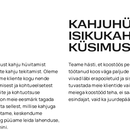
KAHJUHÜV
ISIKUKA
KÜSIMUS
lust kahju hüvitamist
Teame hästi, et koostöös pe
tte kahju tekitamist. Oleme
töötanud koos väga paljude 
ame kliente kogu nende
viivad läbi erapooletuid ja s
isest ja kohtueelsetest
tuvastada meie klientide vai
ite ja kohtuotsuse
meiega koostööd teha, ei saa
s on meie eesmärk tagada
esindajat, vaid ka juurdepä
ta sellest, millise kahjuga
 võtame, keskendume
 ning püüame leida lahenduse,
ini.