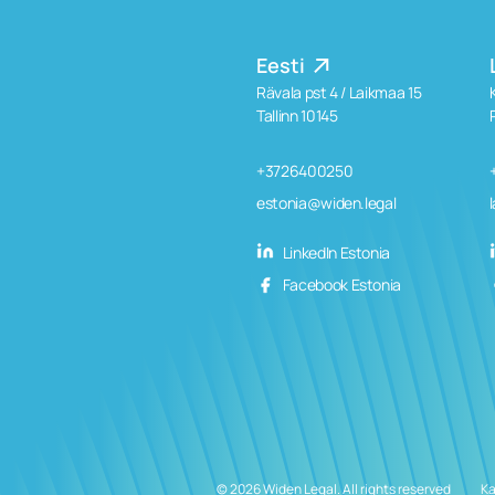
Eesti
Rävala pst 4 / Laikmaa 15
Tallinn 10145
+3726400250
estonia@widen.legal
LinkedIn Estonia
Facebook Estonia
© 2026 Widen Legal. All rights reserved
Ka