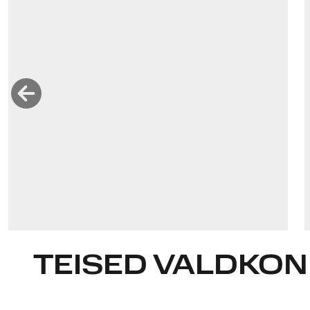
olavi-juri.luik@widen.legal
LinkedIn
+372 509 7543
TEISED VALDKO