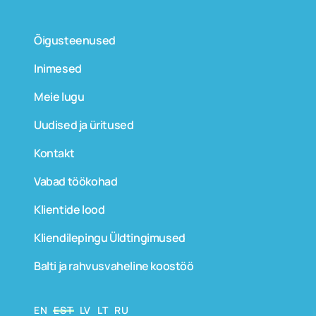
Õigusteenused
Inimesed
Meie lugu
Uudised ja üritused
Kontakt
Vabad töökohad
Klientide lood
Kliendilepingu Üldtingimused
Balti ja rahvusvaheline koostöö
EN
EST
LV
LT
RU