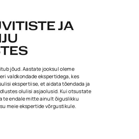
ITISTE JA
HJU
TES
itub jõud. Aastate jooksul oleme
eri valdkondade ekspertidega, kes
isulisi ekspertiise, et aidata tõendada ja
dlustes olulisi asjaolusid. Kui otsustate
 te endale mitte ainult õiguslikku
äsu meie ekspertide võrgustikule.