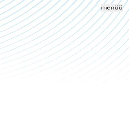
menüü