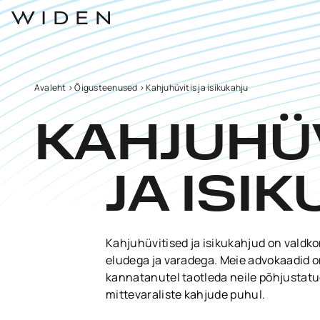
Avaleht
>
Õigusteenused
>
Kahjuhüvitis ja isikukahju
KAHJUHÜ
JA ISI
Kahjuhüvitised ja isikukahjud on valdkon
eludega ja varadega. Meie advokaadid o
kannatanutel taotleda neile põhjustatud 
mittevaraliste kahjude puhul.