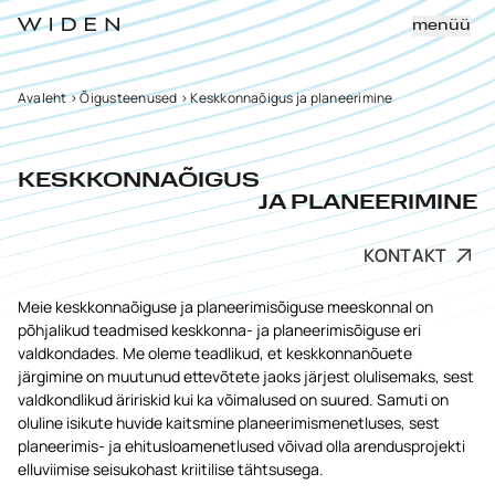
menüü
Avaleht
>
Õigusteenused
>
Keskkonnaõigus ja planeerimine
KESKKONNAÕIGUS
JA PLANEERIMINE
KONTAKT
Meie keskkonnaõiguse ja planeerimisõiguse meeskonnal on
põhjalikud teadmised keskkonna- ja planeerimisõiguse eri
valdkondades. Me oleme teadlikud, et keskkonnanõuete
järgimine on muutunud ettevõtete jaoks järjest olulisemaks, sest
valdkondlikud äririskid kui ka võimalused on suured. Samuti on
oluline isikute huvide kaitsmine planeerimismenetluses, sest
planeerimis- ja ehitusloamenetlused võivad olla arendusprojekti
elluviimise seisukohast kriitilise tähtsusega.