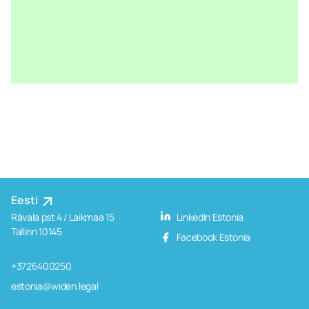
Eesti
Rävala pst 4 / Laikmaa 15
LinkedIn Estonia
Tallinn 10145
Facebook Estonia
+3726400250
estonia@widen.legal