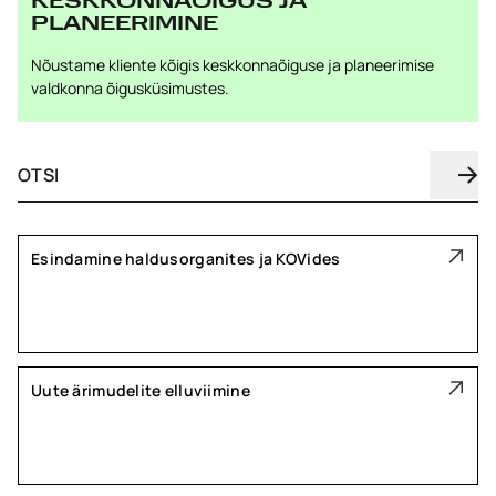
KESKKONNAÕIGUS JA
PLANEERIMINE
Nõustame kliente kõigis keskkonnaõiguse ja planeerimise
valdkonna õigusküsimustes.
Esindamine haldusorganites ja KOVides
Uute ärimudelite elluviimine