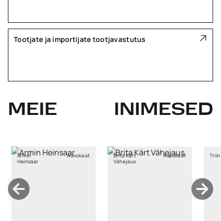
Tootjate ja importijate tootjavastutus
MEIE
INIMESED
Advokaat
Brita Kärt
Advokaat
Triin Kruusla
r
Vähejaus