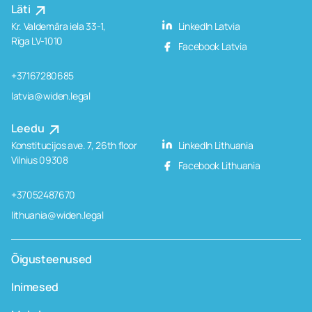
Läti
Kr. Valdemāra iela 33-1,
LinkedIn Latvia
Rīga LV-1010
Facebook Latvia
+37167280685
latvia@widen.legal
Leedu
Konstitucijos ave. 7, 26th floor
LinkedIn Lithuania
Vilnius 09308
Facebook Lithuania
+37052487670
lithuania@widen.legal
Õigusteenused
Inimesed