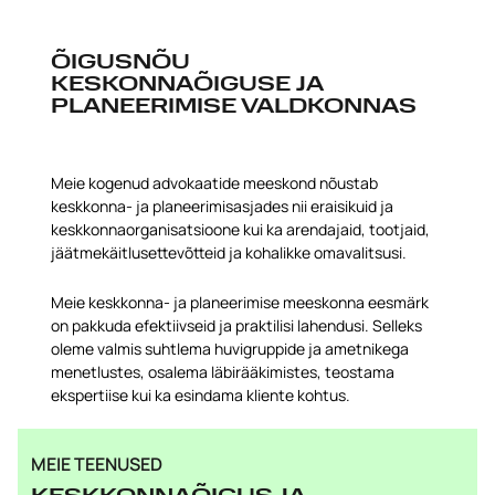
ÕIGUSNÕU
KESKONNAÕIGUSE JA
PLANEERIMISE VALDKONNAS
Meie kogenud advokaatide meeskond nõustab
keskkonna- ja planeerimisasjades nii eraisikuid ja
keskkonnaorganisatsioone kui ka arendajaid, tootjaid,
jäätmekäitlusettevõtteid ja kohalikke omavalitsusi.
Meie keskkonna- ja planeerimise meeskonna eesmärk
on pakkuda efektiivseid ja praktilisi lahendusi. Selleks
oleme valmis suhtlema huvigruppide ja ametnikega
menetlustes, osalema läbirääkimistes, teostama
ekspertiise kui ka esindama kliente kohtus.
MEIE TEENUSED