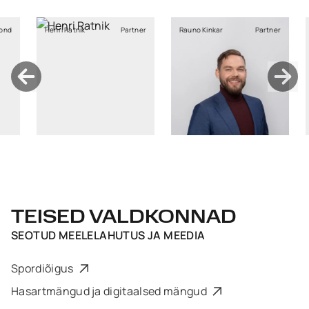
atnik
Partner
Rauno Kinkar
Partner
Dan-Erik
Va
Roosve
TEISED VALDKONNAD
SEOTUD
MEELELAHUTUS JA MEEDIA
Spordiõigus
Hasartmängud ja digitaalsed mängud