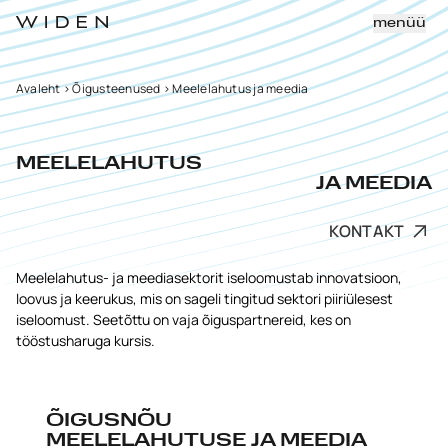
menüü
Avaleht
>
Õigusteenused
>
Meelelahutus ja meedia
MEELELAHUTUS
JA MEEDIA
KONTAKT
Meelelahutus- ja meediasektorit iseloomustab innovatsioon,
loovus ja keerukus, mis on sageli tingitud sektori piiriülesest
iseloomust. Seetõttu on vaja õiguspartnereid, kes on
tööstusharuga kursis.
ÕIGUSNÕU
MEELELAHUTUSE JA MEEDIA