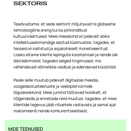
SEKTORIS
Teadvustame, et seda sektorit mõjutavad nii globaalne
tehnoloogiline areng kui ka piirkondlikud
kultuuriväärtused. Meie meeskond on pidevalt abiks
intellektuaalomandiga seotud küsimustes, tagades, et
teosed on kaitstud ja asjakohaselt monetiseeritud.
Lisaks aitame kliente lepingute koostamisel ja nende üle
läbirääkimistel, tagades selged tingimused, mis
vähendavad võimalikke vaidlusi ja edendavad koostööd.
Peale selle muutub pidevalt digitaalse meedia,
voogedastusteenuste ja veebiplatvormide
õiguskeskkond. Meie juristid töötavad hoolikalt, et
tõlgendada ja ennetada neid muutusi, tagades, et meie
klientide tegevus jääb nõuetele vastavaks ja samal ajal
maksimeerib nende konkurentsieeliseid.
MEIE TEENUSED