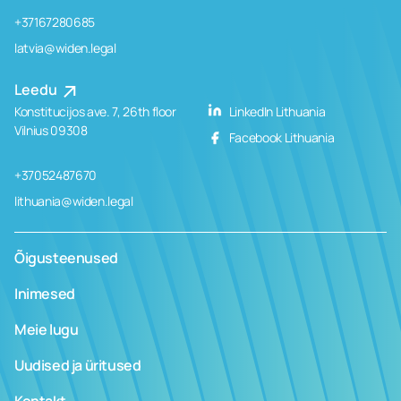
+37167280685
latvia@widen.legal
Leedu
Konstitucijos ave. 7, 26th floor
LinkedIn Lithuania
Vilnius 09308
Facebook Lithuania
+37052487670
lithuania@widen.legal
Õigusteenused
Inimesed
Meie lugu
Uudised ja üritused