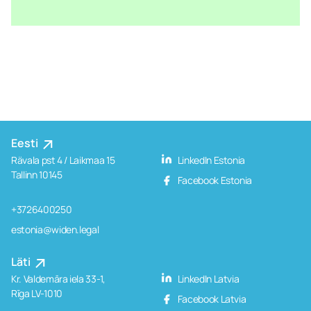
Eesti
Rävala pst 4 / Laikmaa 15
LinkedIn Estonia
Tallinn 10145
Facebook Estonia
+3726400250
estonia@widen.legal
Läti
Kr. Valdemāra iela 33-1,
LinkedIn Latvia
Rīga LV-1010
Facebook Latvia