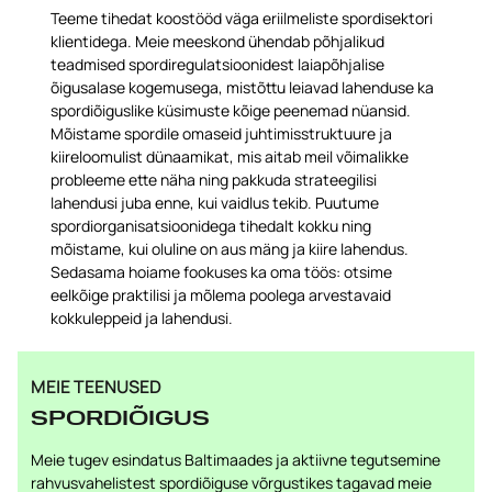
Teeme tihedat koostööd väga eriilmeliste spordisektori
klientidega. Meie meeskond ühendab põhjalikud
teadmised spordiregulatsioonidest laiapõhjalise
õigusalase kogemusega, mistõttu leiavad lahenduse ka
spordiõiguslike küsimuste kõige peenemad nüansid.
Mõistame spordile omaseid juhtimisstruktuure ja
kiireloomulist dünaamikat, mis aitab meil võimalikke
probleeme ette näha ning pakkuda strateegilisi
lahendusi juba enne, kui vaidlus tekib. Puutume
spordiorganisatsioonidega tihedalt kokku ning
mõistame, kui oluline on aus mäng ja kiire lahendus.
Sedasama hoiame fookuses ka oma töös: otsime
eelkõige praktilisi ja mõlema poolega arvestavaid
kokkuleppeid ja lahendusi.
MEIE TEENUSED
SPORDIÕIGUS
Meie tugev esindatus Baltimaades ja aktiivne tegutsemine
rahvusvahelistest spordiõiguse võrgustikes tagavad meie