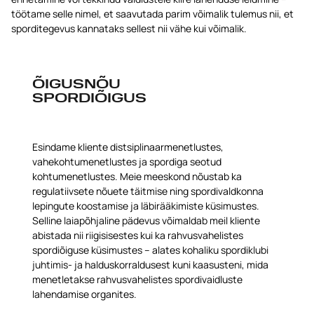
töötame selle nimel, et saavutada parim võimalik tulemus nii, et
sporditegevus kannataks sellest nii vähe kui võimalik.
ÕIGUSNÕU
SPORDIÕIGUS
Esindame kliente distsiplinaarmenetlustes,
vahekohtumenetlustes ja spordiga seotud
kohtumenetlustes. Meie meeskond nõustab ka
regulatiivsete nõuete täitmise ning spordivaldkonna
lepingute koostamise ja läbirääkimiste küsimustes.
Selline laiapõhjaline pädevus võimaldab meil kliente
abistada nii riigisisestes kui ka rahvusvahelistes
spordiõiguse küsimustes – alates kohaliku spordiklubi
juhtimis- ja halduskorraldusest kuni kaasusteni, mida
menetletakse rahvusvahelistes spordivaidluste
lahendamise organites.