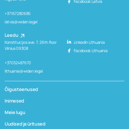
Facebook Latvia
+37167280685
latvia@widen.legal
Leedu
Konstitucijos ave. 7, 26th floor
LinkedIn Lithuania
Vilnius 09308
Facebook Lithuania
+37052487670
lithuania@widen.legal
Õigusteenused
Inimesed
Meie lugu
Uudised ja üritused