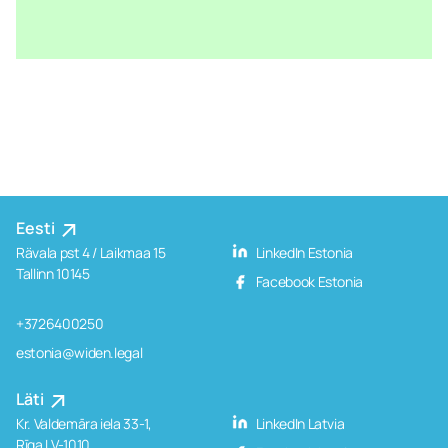
Eesti
Rävala pst 4 / Laikmaa 15
LinkedIn Estonia
Tallinn 10145
Facebook Estonia
+3726400250
estonia@widen.legal
Läti
Kr. Valdemāra iela 33-1,
LinkedIn Latvia
Rīga LV-1010