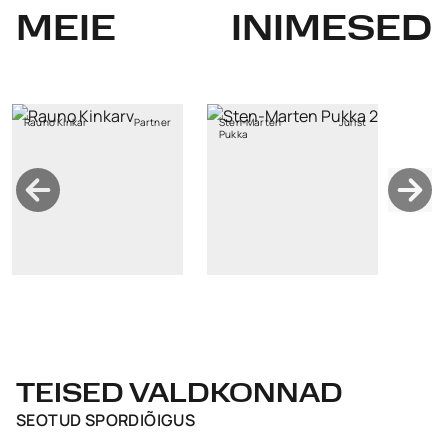
MEIE
INIMESED
Rauno Kinkar
Partner
Sten-Marten
Jurist
Pukka
TEISED VALDKONNAD
SEOTUD
SPORDIÕIGUS