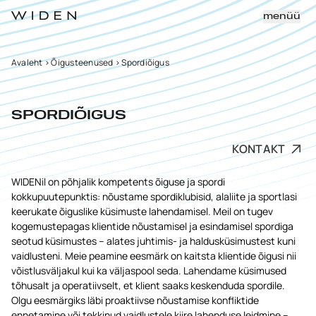
menüü
Avaleht
>
Õigusteenused
>
Spordiõigus
SPORDIÕIGUS
KONTAKT
WIDENil on põhjalik kompetents õiguse ja spordi
kokkupuutepunktis: nõustame spordiklubisid, alaliite ja sportlasi
keerukate õiguslike küsimuste lahendamisel. Meil on tugev
kogemustepagas klientide nõustamisel ja esindamisel spordiga
seotud küsimustes – alates juhtimis- ja haldusküsimustest kuni
vaidlusteni. Meie peamine eesmärk on kaitsta klientide õigusi nii
võistlusväljakul kui ka väljaspool seda. Lahendame küsimused
tõhusalt ja operatiivselt, et klient saaks keskenduda spordile.
Olgu eesmärgiks läbi proaktiivse nõustamise konfliktide
ennetamine või tekkinud vaidlustele kiire lahenduse leidmine –