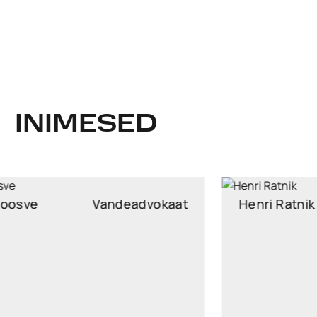
INIMESED
Dan-Erik Roosve
Vandeadvokaat