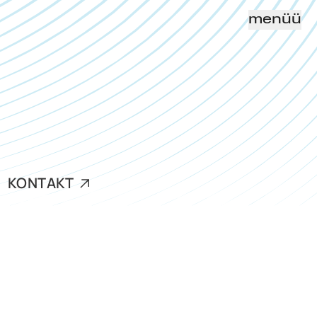
menüü
E
KONTAKT