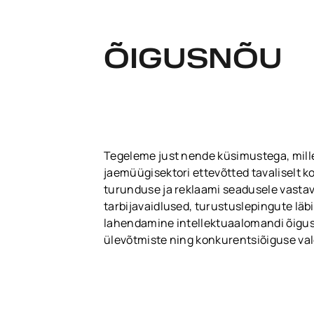
ÕIGUSNÕU
Tegeleme just nende küsimustega, mille
jaemüügisektori ettevõtted tavaliselt 
turunduse ja reklaami seadusele vasta
tarbijavaidlused, turustuslepingute läb
lahendamine intellektuaalomandi õigus
ülevõtmiste ning konkurentsiõiguse va