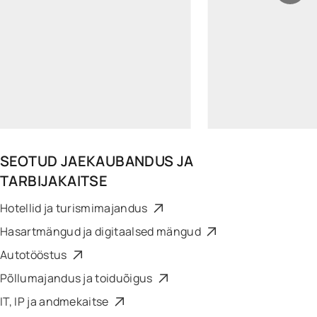
henri.ratnik@widen.legal
LinkedIn
+372 5621 2613
SEOTUD
JAEKAUBANDUS JA
TARBIJAKAITSE
Hotellid ja turismimajandus
Hasartmängud ja digitaalsed mängud
Autotööstus
Põllumajandus ja toiduõigus
IT, IP ja andmekaitse