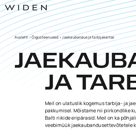
Avaleht
>
Õigusteenused
>
Jaekaubandus ja tarbijakaitse
JAEKAUB
JA TAR
Meil on ulatuslik kogemus tarbija- ja j
pakkumisel. Mõistame nii piirkondlike
Balti riikide eripärasid. Meil on ka põh
veebimüük jaekaubandusettevõtetele k