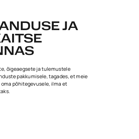
ANDUSE JA
KAITSE
NNAS
, õigeaegsete ja tulemustele
enduste pakkumisele, tagades, et meie
 oma põhitegevusele, ilma et
taks.