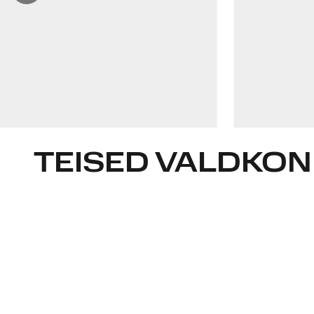
rauno.kinkar@widen.legal
LinkedIn
+372 5664 5629
TEISED VALDKO