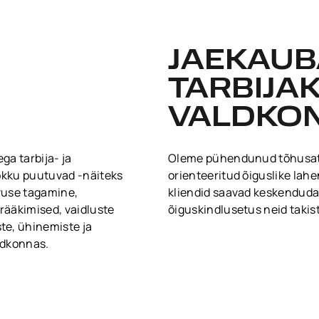
JAEKAUB
TARBIJA
VALDKO
ga tarbija- ja
Oleme pühendunud tõhusate
kokku puutuvad -näiteks
orienteeritud õiguslike lah
vuse tagamine,
kliendid saavad keskenduda
irääkimised, vaidluste
õiguskindlusetus neid takis
te, ühinemiste ja
ldkonnas.