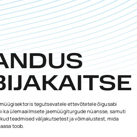
ANDUS
BIJAKAITS
aemüügisektoris tegutsevatele ettevõtetele õigusabi
 kui ka ülemaailmsete jaemüügiturgude nüansse, samuti
jalikud teadmised väljakutsetest ja võimalustest, mida
aasa toob.