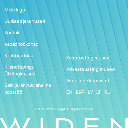
Meie lugu
Uudised ja üritused
Kontakt
Vabad töökohad
Klientide lood
Kasutustingimused
Kliendilepingu
Privaatsustingimused
Üldtingimused
Veebilehe küpsised
Balti ja rahvusvaheline
koostöö
EN
EST
LV
LT
RU
© 2026 Widen Legal. All rights reserved