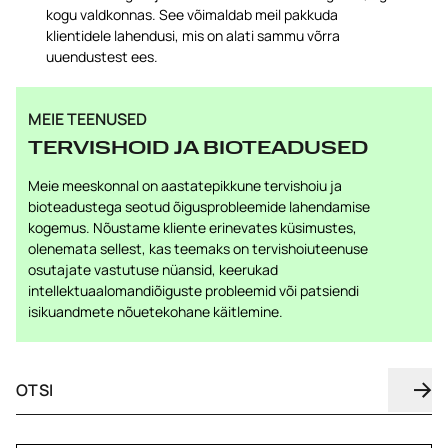
kogu valdkonnas. See võimaldab meil pakkuda
klientidele lahendusi, mis on alati sammu võrra
uuendustest ees.
MEIE TEENUSED
TERVISHOID JA BIOTEADUSED
Meie meeskonnal on aastatepikkune tervishoiu ja
bioteadustega seotud õigusprobleemide lahendamise
kogemus. Nõustame kliente erinevates küsimustes,
olenemata sellest, kas teemaks on tervishoiuteenuse
osutajate vastutuse nüansid, keerukad
intellektuaalomandiõiguste probleemid või patsiendi
isikuandmete nõuetekohane käitlemine.