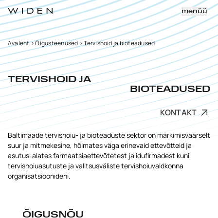
menüü
Avaleht
>
Õigusteenused
>
Tervishoid ja bioteadused
TERVISHOID JA
BIOTEADUSED
KONTAKT
Baltimaade tervishoiu- ja bioteaduste sektor on märkimisväärselt
suur ja mitmekesine, hõlmates väga erinevaid ettevõtteid ja
asutusi alates farmaatsiaettevõtetest ja idufirmadest kuni
tervishoiuasutuste ja valitsusväliste tervishoiuvaldkonna
organisatsioonideni.
ÕIGUSNÕU