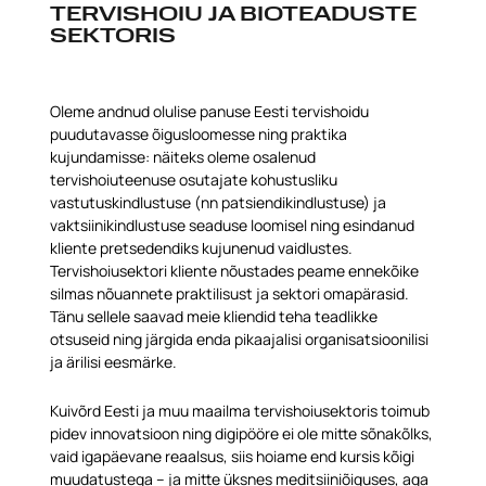
TERVISHOIU JA BIOTEADUSTE
SEKTORIS
Oleme andnud olulise panuse Eesti tervishoidu
puudutavasse õigusloomesse ning praktika
kujundamisse: näiteks oleme osalenud
tervishoiuteenuse osutajate kohustusliku
vastutuskindlustuse (nn patsiendikindlustuse) ja
vaktsiinikindlustuse seaduse loomisel ning esindanud
kliente pretsedendiks kujunenud vaidlustes.
Tervishoiusektori kliente nõustades peame ennekõike
silmas nõuannete praktilisust ja sektori omapärasid.
Tänu sellele saavad meie kliendid teha teadlikke
otsuseid ning järgida enda pikaajalisi organisatsioonilisi
ja ärilisi eesmärke.
Kuivõrd Eesti ja muu maailma tervishoiusektoris toimub
pidev innovatsioon ning digipööre ei ole mitte sõnakõlks,
vaid igapäevane reaalsus, siis hoiame end kursis kõigi
muudatustega – ja mitte üksnes meditsiiniõiguses, aga