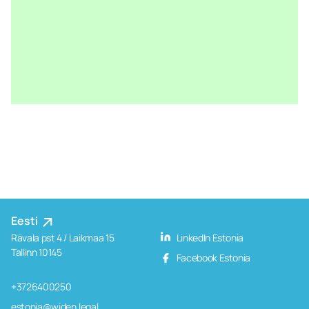
Eesti
Rävala pst 4 / Laikmaa 15
LinkedIn Estonia
Tallinn 10145
Facebook Estonia
+3726400250
estonia@widen.legal