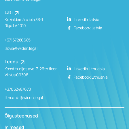
Läti
Kr. Valdemāra iela 33-1,
LinkedIn Latvia
Rīga LV-1010
Facebook Latvia
+37167280685
latvia@widen.legal
Leedu
Konstitucijos ave. 7, 26th floor
LinkedIn Lithuania
Vilnius 09308
Facebook Lithuania
+37052487670
lithuania@widen.legal
Õigusteenused
Inimesed