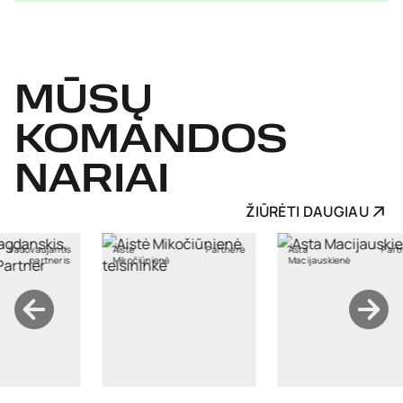
MŪSŲ
KOMANDOS
NARIAI
ŽIŪRĖTI DAUGIAU
Partnerė
Asta
Partnerė
Audrius
nienė
Macijauskienė
Pėstininkas