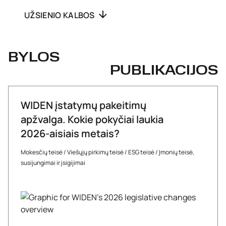
UŽSIENIO KALBOS
BYLOS
PUBLIKACIJOS
WIDEN įstatymų pakeitimų
apžvalga. Kokie pokyčiai laukia
2026-aisiais metais?
Mokesčių teisė
/
Viešųjų pirkimų teisė
/
ESG teisė
/
Įmonių teisė,
susijungimai ir įsigijimai