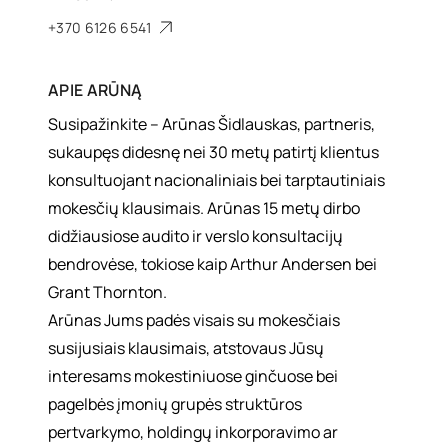
+370 6126 6541
APIE
ARŪNĄ
Susipažinkite – Arūnas Šidlauskas, partneris,
sukaupęs didesnę nei 30 metų patirtį klientus
konsultuojant nacionaliniais bei tarptautiniais
mokesčių klausimais. Arūnas 15 metų dirbo
didžiausiose audito ir verslo konsultacijų
bendrovėse, tokiose kaip Arthur Andersen bei
Grant Thornton.
Arūnas Jums padės visais su mokesčiais
susijusiais klausimais, atstovaus Jūsų
interesams mokestiniuose ginčuose bei
pagelbės įmonių grupės struktūros
pertvarkymo, holdingų inkorporavimo ar