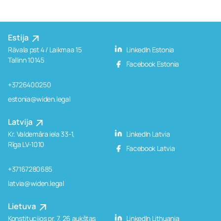
Estija
Rävala pst 4 / Laikmaa 15
LinkedIn Estonia
Tallinn 10145
Facebook Estonia
+3726400250
estonia@widen.legal
Latvija
Kr. Valdemāra iela 33-1,
LinkedIn Latvia
Rīga LV-1010
Facebook Latvia
+37167280685
latvia@widen.legal
Lietuva
Konstitucijos pr. 7, 26 aukštas
LinkedIn Lithuania