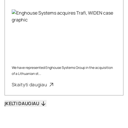
We have represented Enghouse Systems Group in the acquisition
of a Lithuanian st...
Skaityti daugiau
ĮKELTI DAUGIAU