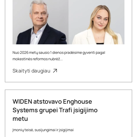
Nuo 2026 metų sausio 1 dienos pradėsime gyventi pagal
mokestinės reformos nubrėž...
Skaityti daugiau
WIDEN atstovavo Enghouse
Systems grupei Trafi įsigijimo
metu
Įmonių teisė, susijungimai ir įsigijimai