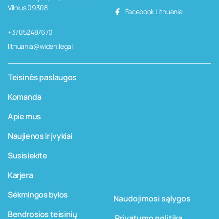
Vilnius 09308
Facebook Lithuania
+37052487670
lithuania@widen.legal
Teisinės paslaugos
Komanda
Apie mus
Naujienos ir įvykiai
Susisiekite
Karjera
Sėkmingos bylos
Naudojimosi sąlygos
Bendrosios teisinių
­ ­­Privatumo politika