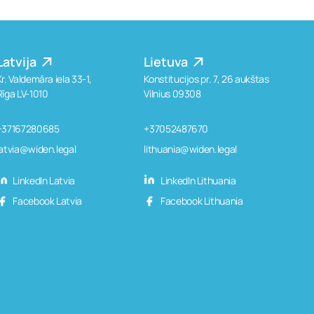
Latvija
Lietuva
Kr. Valdemāra iela 33-1,
Konstitucijos pr. 7, 26 aukštas
Rīga LV-1010
Vilnius 09308
+37167280685
+37052487670
latvia@widen.legal
lithuania@widen.legal
LinkedIn Latvia
LinkedIn Lithuania
Facebook Latvia
Facebook Lithuania