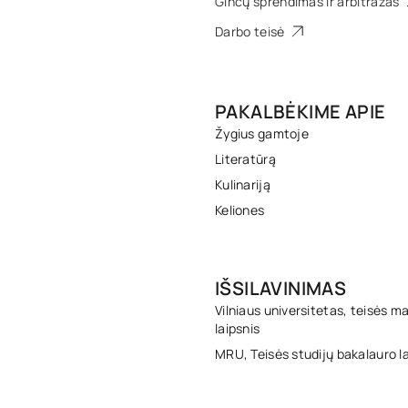
Ginčų sprendimas ir arbitražas
Darbo teisė
PAKALBĖKIME APIE
Žygius gamtoje
Literatūrą
Kulinariją
Keliones
IŠSILAVINIMAS
Vilniaus universitetas, teisės m
laipsnis
MRU, Teisės studijų bakalauro la