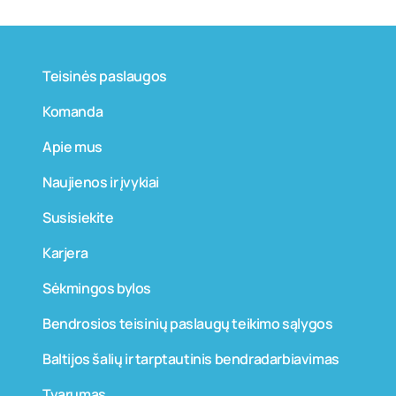
Teisinės paslaugos
Komanda
Apie mus
Naujienos ir įvykiai
Susisiekite
Karjera
Sėkmingos bylos
Bendrosios teisinių paslaugų teikimo sąlygos
Baltijos šalių ir tarptautinis bendradarbiavimas
Tvarumas