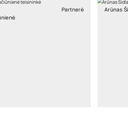
Arūnas Šidlauskas
Partneris
arunas.sidlauskas@widen.legal
LinkedIn
+370 6126 6541