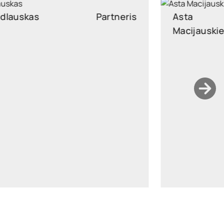
Asta
Partnerė
Macijauskienė
asta.macijauskiene@widen.legal
LinkedIn
+370 6899 4371