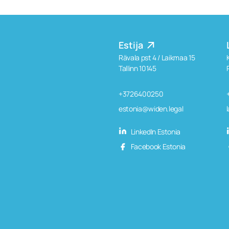
Estija
Rävala pst 4 / Laikmaa 15
Tallinn 10145
+3726400250
estonia@widen.legal
LinkedIn Estonia
Facebook Estonia