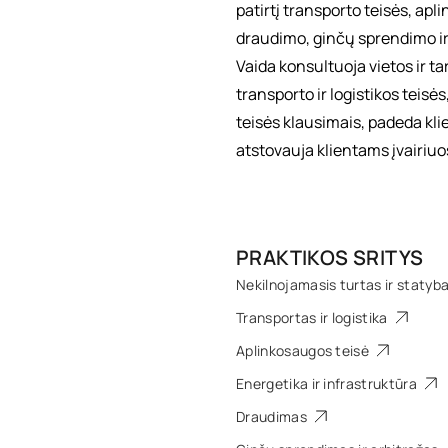
patirtį transporto teisės, apl
draudimo, ginčų sprendimo ir 
Vaida konsultuoja vietos ir t
transporto ir logistikos teisė
teisės klausimais, padeda kli
atstovauja klientams įvairiu
PRAKTIKOS SRITYS
Nekilnojamasis turtas ir statyb
Transportas ir logistika
Aplinkosaugos teisė
Energetika ir infrastruktūra
Draudimas