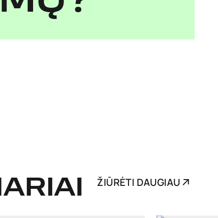
IMŲ?
ARIAI
ŽIŪRĖTI DAUGIAU