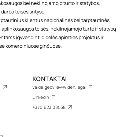
inkosaugos bei nekilnojamojo turto ir statybos,
darbo teisės srityse.
arptautinius klientus nacionalinės bei tarptautinės
s, aplinkosaugos teisės, nekilnojamojo turto ir statybų
entams įgyvendinti didelės apimties projektus ir
ose komerciniuose ginčuose.
KONTAKTAI
a
vaida.gedvile@widen.legal
LinkedIn
+370 623 08558