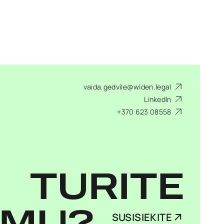
vaida.gedvile@widen.legal
LinkedIn
+370 623 08558
TURITE
SUSISIEKITE