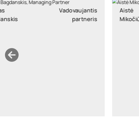
Aistė
Partnerė
Mikočiūnienė
aiste.mikociuniene@widen.legal
LinkedIn
+370 699 15191