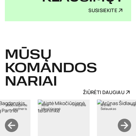
SUSISIEKITE
MŪSŲ
KOMANDOS
NARIAI
ŽIŪRĖTI DAUGIAU
Partnerė
Arūnas
Partneris
Asta
nienė
Šidlauskas
Macijauskienė