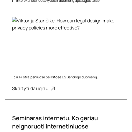
IT, intelektinės nuosavybės ir duomenų apsaugos teisė
13 ir 14 straipsniuose bei kitose ES Bendrojo duomenų...
Skaityti daugiau
Seminaras internetu. Ko geriau
neignoruoti internetiniuose