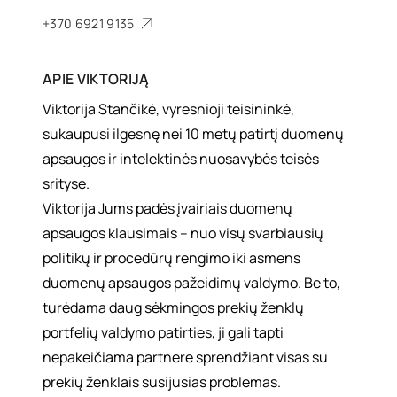
+370 6921 9135
APIE
VIKTORIJĄ
Viktorija Stančikė, vyresnioji teisininkė,
sukaupusi ilgesnę nei 10 metų patirtį duomenų
apsaugos ir intelektinės nuosavybės teisės
srityse.
Viktorija Jums padės įvairiais duomenų
apsaugos klausimais – nuo visų svarbiausių
politikų ir procedūrų rengimo iki asmens
duomenų apsaugos pažeidimų valdymo. Be to,
turėdama daug sėkmingos prekių ženklų
portfelių valdymo patirties, ji gali tapti
nepakeičiama partnere sprendžiant visas su
prekių ženklais susijusias problemas.