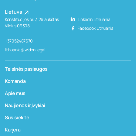
Lietuva
Konstitucijos pr. 7, 26 aukštas
LinkedIn Lithuania
Vilnius 09308
Facebook Lithuania
+37052487670
lithuania@widen.legal
Teisinės paslaugos
Komanda
Apie mus
Naujienos ir įvykiai
Susisiekite
Karjera