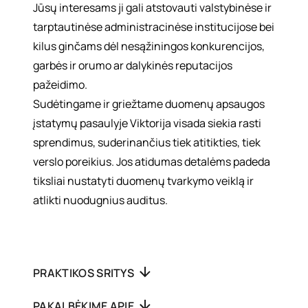
Jūsų interesams ji gali atstovauti valstybinėse ir
tarptautinėse administracinėse institucijose bei
kilus ginčams dėl nesąžiningos konkurencijos,
garbės ir orumo ar dalykinės reputacijos
pažeidimo.
Sudėtingame ir griežtame duomenų apsaugos
įstatymų pasaulyje Viktorija visada siekia rasti
sprendimus, suderinančius tiek atitikties, tiek
verslo poreikius. Jos atidumas detalėms padeda
tiksliai nustatyti duomenų tvarkymo veiklą ir
atlikti nuodugnius auditus.
PRAKTIKOS SRITYS
PAKALBĖKIME APIE