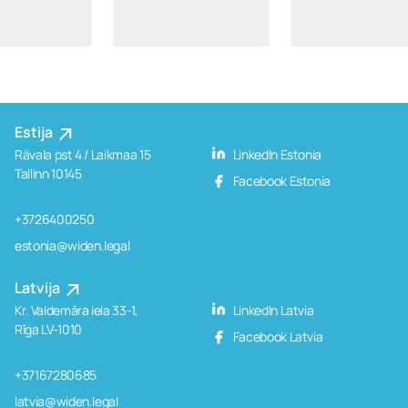
Estija
Rävala pst 4 / Laikmaa 15
LinkedIn Estonia
Tallinn 10145
Facebook Estonia
+3726400250
estonia@widen.legal
Latvija
Kr. Valdemāra iela 33-1,
LinkedIn Latvia
Rīga LV-1010
Facebook Latvia
+37167280685
latvia@widen.legal