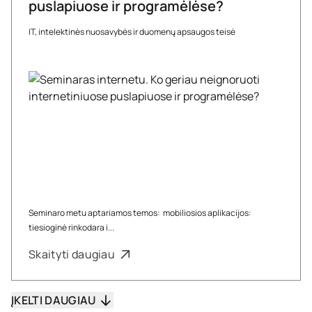
puslapiuose ir programėlėse?
IT, intelektinės nuosavybės ir duomenų apsaugos teisė
Seminaro metu aptariamos temos: mobiliosios aplikacijos:
tiesioginė rinkodara i...
Skaityti daugiau
ĮKELTI DAUGIAU