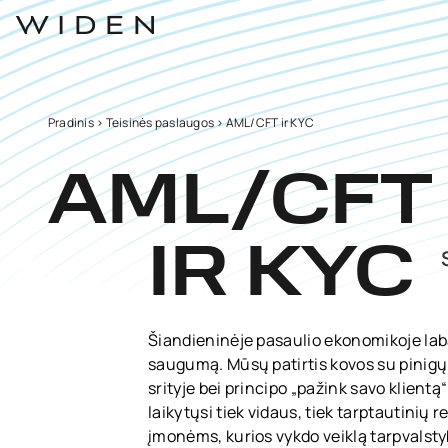
Pradinis
>
Teisinės paslaugos
>
AML/CFT ir KYC
AML/CFT
IR KYC
Šiandieninėje pasaulio ekonomikoje laba
saugumą. Mūsų patirtis kovos su pinigų
srityje bei principo „pažink savo klientą
laikytųsi tiek vidaus, tiek tarptautinių 
įmonėms, kurios vykdo veiklą tarpvalstyb