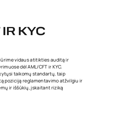
IR KYC
ūrime vidaus atitikties auditą ir
yrimuose dėl AML/CFT ir KYC.
ikytųsi taikomų standartų, taip
tą poziciją reglamentavimo atžvilgiu ir
ų ir iššūkių, įskaitant riziką