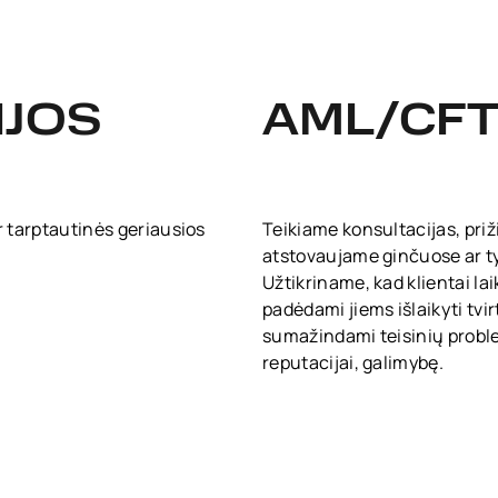
IJOS
AML/CFT 
r tarptautinės geriausios
Teikiame konsultacijas, priži
atstovaujame ginčuose ar t
Užtikriname, kad klientai la
padėdami jiems išlaikyti tvir
sumažindami teisinių problem
reputacijai, galimybę.