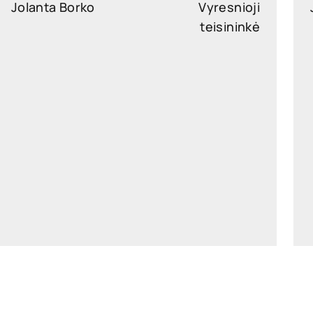
Jolanta Borko
Vyresnioji
teisininkė
jolanta.borko@widen.legal
LinkedIn
+370 6054 6505