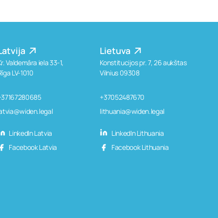
Latvija
Lietuva
Kr. Valdemāra iela 33-1,
Konstitucijos pr. 7, 26 aukštas
Rīga LV-1010
Vilnius 09308
+37167280685
+37052487670
latvia@widen.legal
lithuania@widen.legal
LinkedIn Latvia
LinkedIn Lithuania
Facebook Latvia
Facebook Lithuania