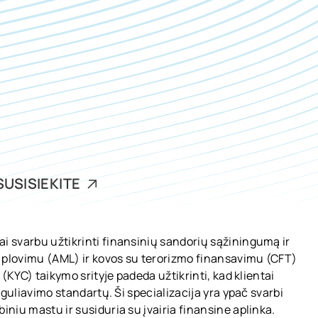
SUSISIEKITE
i svarbu užtikrinti finansinių sandorių sąžiningumą ir
 plovimu (AML) ir kovos su terorizmo finansavimu (CFT)
“ (KYC) taikymo srityje padeda užtikrinti, kad klientai
reguliavimo standartų. Ši specializacija yra ypač svarbi
iniu mastu ir susiduria su įvairia finansine aplinka.