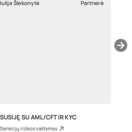
Julija Šlekonytė
Partnerė
julija.slekonyte@widen.legal
LinkedIn
+370 647 29616
SUSIJĘ SU
AML/CFT IR KYC
Sankcijų rizikos valdymas