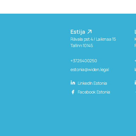
Estija
Rävala pst 4 / Laikmaa 15
Tallinn 10145
+3726400250
estonia@widen.legal
LinkedIn Estonia
Facebook Estonia