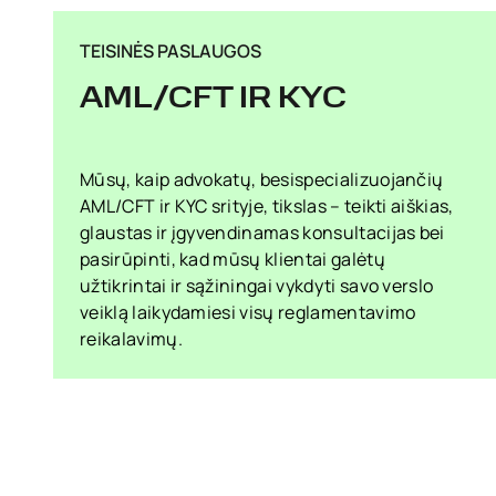
TEISINĖS PASLAUGOS
AML/CFT IR KYC
Mūsų, kaip advokatų, besispecializuojančių
AML/CFT ir KYC srityje, tikslas – teikti aiškias,
glaustas ir įgyvendinamas konsultacijas bei
pasirūpinti, kad mūsų klientai galėtų
užtikrintai ir sąžiningai vykdyti savo verslo
veiklą laikydamiesi visų reglamentavimo
reikalavimų.