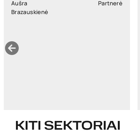
Aušra
Partnerė
Brazauskienė
ausra.brazauskiene@widen.legal
LinkedIn
+370 6876 5171
KITI SEKTORIAI