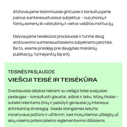
Atstovaujame teisminiuose ginčuose ir konsultuojame
įvairius suinteresuotuosius subjektus – nuo įmonių ir
fizinių asmenų iki valstybinių ir vietos valdžios institucijų.
Dalyvaujame teisėkūros procesuose ir turime daug
atstovavimo suinteresuotiesiems subjektams patirties.
Be to, esame prisidėję prie daugybės mokslinių
publikacijų, tyrinėjančių šią sritį.
TEISINĖS PASLAUGOS
VIEŠOJI TEISĖ IR TEISĖKŪRA
Svarbiausias dalykas teikiant su viešąja teise susijusias
paslaugas – konsultuoti glaustai, aiškiai ir laiku. Mūsų tikslas –
suteikti klientams žinių ir pasiūlyti geriausiai jų interesus
atitinkančią strategiją. Visada stengiamės laikytis
iniciatyvaus požiūrio ir užtikrinti, kad mūsų klientai užbėgtų už
akių visiems potencialiems reglamentavimo iššūkiams.