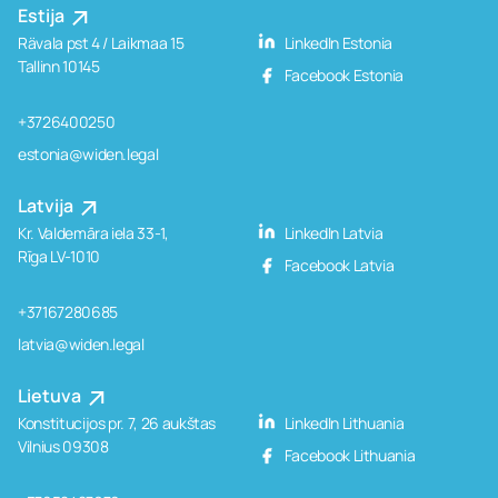
Estija
Rävala pst 4 / Laikmaa 15
LinkedIn Estonia
Tallinn 10145
Facebook Estonia
+3726400250
estonia@widen.legal
Latvija
Kr. Valdemāra iela 33-1,
LinkedIn Latvia
Rīga LV-1010
Facebook Latvia
+37167280685
latvia@widen.legal
Lietuva
Konstitucijos pr. 7, 26 aukštas
LinkedIn Lithuania
Vilnius 09308
Facebook Lithuania