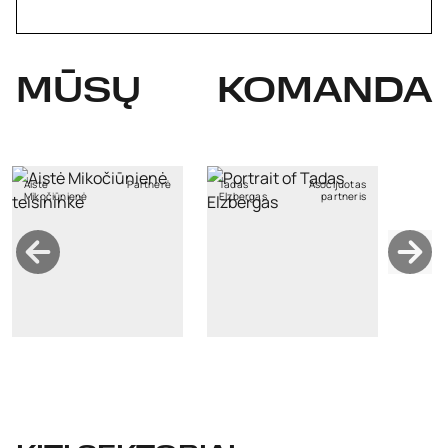
MŪSŲ
KOMANDA
Aistė
Partnerė
Tadas
Asocijuotas
Mikočiūnienė
Elzbergas
partneris