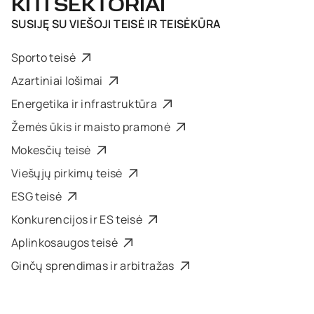
KITI SEKTORIAI
SUSIJĘ SU
VIEŠOJI TEISĖ IR TEISĖKŪRA
Sporto teisė
Azartiniai lošimai
Energetika ir infrastruktūra
Žemės ūkis ir maisto pramonė
Mokesčių teisė
Viešųjų pirkimų teisė
ESG teisė
Konkurencijos ir ES teisė
Aplinkosaugos teisė
Ginčų sprendimas ir arbitražas