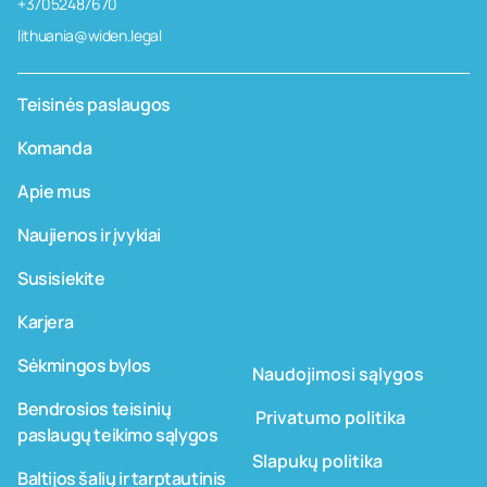
+37052487670
lithuania@widen.legal
Teisinės paslaugos
Komanda
Apie mus
Naujienos ir įvykiai
Susisiekite
Karjera
Sėkmingos bylos
Naudojimosi sąlygos
Bendrosios teisinių
­ ­­Privatumo politika
paslaugų teikimo sąlygos
Slapukų politika
Baltijos šalių ir tarptautinis