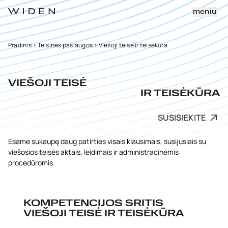
meniu
Pradinis
>
Teisinės paslaugos
>
VIešoji teisė ir teisėkūra
VIEŠOJI TEISĖ
IR TEISĖKŪRA
SUSISIEKITE
Esame sukaupę daug patirties visais klausimais, susijusiais su
viešosios teisės aktais, leidimais ir administracinėmis
procedūromis.
KOMPETENCIJOS SRITIS
VIEŠOJI TEISĖ IR TEISĖKŪRA