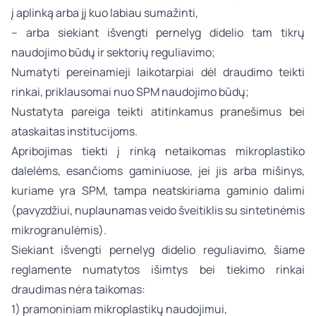
į aplinką arba jį kuo labiau sumažinti,
– arba siekiant išvengti pernelyg didelio tam tikrų
naudojimo būdų ir sektorių reguliavimo;
Numatyti pereinamieji laikotarpiai dėl draudimo teikti
rinkai, priklausomai nuo SPM naudojimo būdų;
Nustatyta pareiga teikti atitinkamus pranešimus bei
ataskaitas institucijoms.
Apribojimas tiekti į rinką netaikomas mikroplastiko
dalelėms, esančioms gaminiuose, jei jis arba mišinys,
kuriame yra SPM, tampa neatskiriama gaminio dalimi
(pavyzdžiui, nuplaunamas veido šveitiklis su sintetinėmis
mikrogranulėmis).
Siekiant išvengti pernelyg didelio reguliavimo, šiame
reglamente numatytos išimtys bei tiekimo rinkai
draudimas nėra taikomas:
1) pramoniniam mikroplastikų naudojimui,