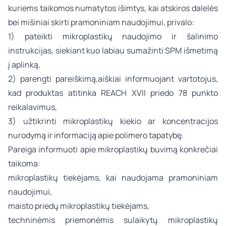
kuriems taikomos numatytos išimtys, kai atskiros dalelės
bei mišiniai skirti pramoniniam naudojimui, privalo:
1) pateikti mikroplastikų naudojimo ir šalinimo
instrukcijas, siekiant kuo labiau sumažinti SPM išmetimą
į aplinką,
2) parengti pareiškimą,aiškiai informuojant vartotojus,
kad produktas atitinka REACH XVII priedo 78 punkto
reikalavimus,
3) užtikrinti mikroplastikų kiekio ar koncentracijos
nurodymą ir informaciją apie polimero tapatybę.
Pareiga informuoti apie mikroplastikų buvimą konkrečiai
taikoma:
mikroplastikų tiekėjams, kai naudojama pramoniniam
naudojimui,
maisto priedų mikroplastikų tiekėjams,
techninėmis priemonėmis sulaikytų mikroplastikų