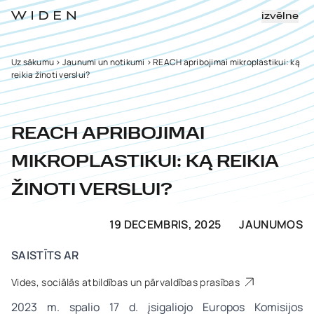
izvēlne
Uz sākumu
>
Jaunumi un notikumi
>
REACH apribojimai mikroplastikui: ką
reikia žinoti verslui?
REACH APRIBOJIMAI
MIKROPLASTIKUI: KĄ REIKIA
ŽINOTI VERSLUI?
19 DECEMBRIS, 2025
JAUNUMOS
SAISTĪTS AR
Vides, sociālās atbildības un pārvaldības prasības
2023 m. spalio 17 d. įsigaliojo Europos Komisijos