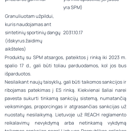
yra SPM)
Granuliuotam užpildui,
kuris naudojamas ant
sintetinių sportinių dangų
2031.10.17
(išskyrus žaidimų
aikšteles)
Produktų su SPM atsargos, pateiktos į rinką iki 2023 m.
spalio 17 d., gali būti toliau parduodamos, kol jos bus
išparduotos.
Nesilaikant naujų taisyklių, gali būti taikomos sankcijos ir
ribojamas patekimas į ES rinką. Kiekvienai šaliai narei
pavesta sukurti tinkamą sankcijų sistemą, numatančią
veiksmingas, proporcingas ir atgrasančias sankcijas už
nuostatų nesilaikymą. Lietuvoje už REACH reglamento
reikalavimų nevykdymą arba netinkamą vykdymą
taikomos sankcijos pagal Lietuvos Respublikos aplinkos