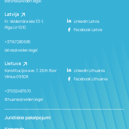
estonia@widen.legal
Latvija
Kr. Valdemāra iela 33-1,
Linkedin Latvia
Rīga LV-1010
Facebook Latvia
+37167280685
latvia@widen.legal
Lietuva
Konstitucijos ave. 7, 26th floor
LinkedIn Lithuania
Vilnius 09308
Facebook Lithuania
+37052487670
lithuania@widen.legal
Juridiskie pakalpojumi
Komanda