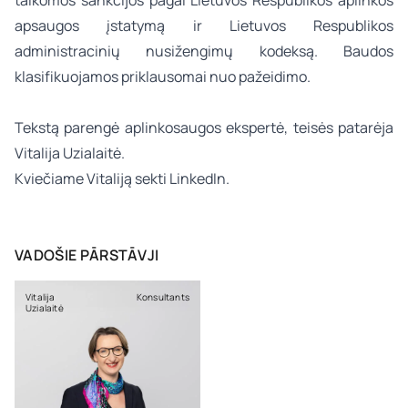
apsaugos įstatymą ir Lietuvos Respublikos
administracinių nusižengimų kodeksą. Baudos
klasifikuojamos priklausomai nuo pažeidimo.
Tekstą parengė
aplinkosaugos
ekspertė, teisės patarėja
Vitalija Uzialaitė
.
Kviečiame Vitaliją sekti
LinkedIn.
VADOŠIE PĀRSTĀVJI
Vitalija
Konsultants
Uzialaitė