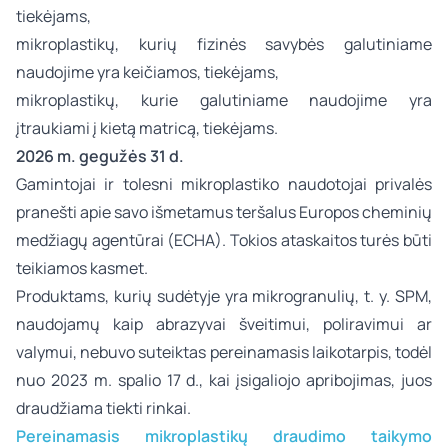
tiekėjams,
mikroplastikų, kurių fizinės savybės galutiniame
naudojime yra keičiamos, tiekėjams,
mikroplastikų, kurie galutiniame naudojime yra
įtraukiami į kietą matricą, tiekėjams.
2026 m. gegužės 31 d.
Gamintojai ir tolesni mikroplastiko naudotojai privalės
pranešti apie savo išmetamus teršalus Europos cheminių
medžiagų agentūrai (ECHA). Tokios ataskaitos turės būti
teikiamos kasmet.
Produktams, kurių sudėtyje yra mikrogranulių, t. y. SPM,
naudojamų kaip abrazyvai šveitimui, poliravimui ar
valymui, nebuvo suteiktas pereinamasis laikotarpis, todėl
nuo 2023 m. spalio 17 d., kai įsigaliojo apribojimas, juos
draudžiama tiekti rinkai.
Pereinamasis mikroplastikų draudimo taikymo