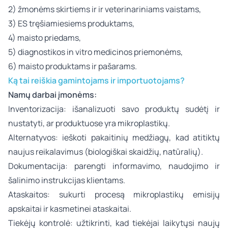
2) žmonėms skirtiems ir ir veterinariniams vaistams,
3) ES tręšiamiesiems produktams,
4) maisto priedams,
5) diagnostikos
in vitro
medicinos priemonėms,
6) maisto produktams ir pašarams.
Ką tai reiškia gamintojams ir importuotojams?
Namų darbai įmonėms:
Inventorizacija: išanalizuoti savo produktų sudėtį ir
nustatyti, ar produktuose yra mikroplastikų.
Alternatyvos: ieškoti pakaitinių medžiagų, kad atitiktų
naujus reikalavimus (biologiškai skaidžių, natūralių).
Dokumentacija: parengti informavimo, naudojimo ir
šalinimo instrukcijas klientams.
Ataskaitos: sukurti procesą mikroplastikų emisijų
apskaitai ir kasmetinei ataskaitai.
Tiekėjų kontrolė: užtikrinti, kad tiekėjai laikytųsi naujų