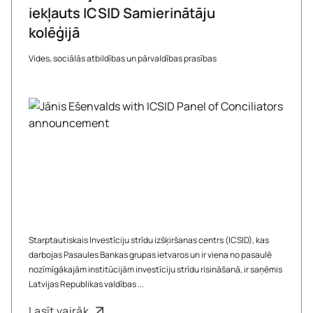
iekļauts ICSID Samierinātāju
kolēģijā
Vides, sociālās atbildības un pārvaldības prasības
Starptautiskais Investīciju strīdu izšķiršanas centrs (ICSID), kas
darbojas Pasaules Bankas grupas ietvaros un ir viena no pasaulē
nozīmīgākajām institūcijām investīciju strīdu risināšanā, ir saņēmis
Latvijas Republikas valdības ...
Lasīt vairāk