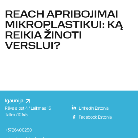
REACH APRIBOJIMAI
MIKROPLASTIKUI: KĄ
REIKIA ŽINOTI
VERSLUI?
Igaunija
Rävala pst 4 / Laikmaa 15
LinkedIn Estonia
Tallinn 10145
Facebook Estonia
+3726400250