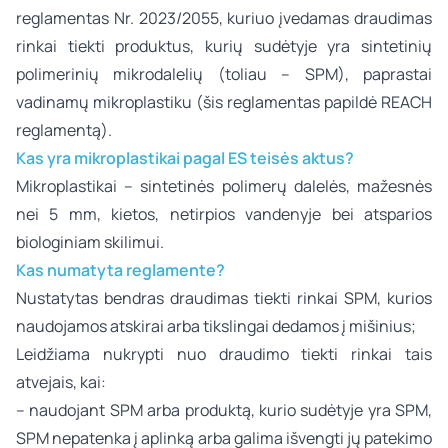
reglamentas Nr. 2023/2055, kuriuo įvedamas draudimas
rinkai tiekti produktus, kurių sudėtyje yra sintetinių
polimerinių mikrodalelių (toliau – SPM), paprastai
vadinamų mikroplastiku (šis reglamentas papildė REACH
reglamentą).
Kas yra mikroplastikai pagal ES teisės aktus?
Mikroplastikai – sintetinės polimerų dalelės, mažesnės
nei 5 mm, kietos, netirpios vandenyje bei atsparios
biologiniam skilimui.
Kas numatyta reglamente?
Nustatytas bendras draudimas tiekti rinkai SPM, kurios
naudojamos atskirai arba tikslingai dedamos į mišinius;
Leidžiama nukrypti nuo draudimo tiekti rinkai tais
atvejais, kai:
– naudojant SPM arba produktą, kurio sudėtyje yra SPM,
SPM nepatenka į aplinką arba galima išvengti jų patekimo