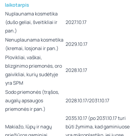
laikotarpis
Nuplaunama kosmetika
(dušo geliai, šveitikliai ir
2027.10.17
pan.)
Nenuplaunama kosmetika
2029.10.17
(kremai, losjonai ir pan.)
Plovikliai, vaškai,
blizginimo priemonės, oro
2028.10.17
gaivikliai, kurių sudėtyje
yra SPM
Sodo priemonės (trąšos,
augalų apsaugos
2028.10.17/2031.10.17
priemonės ir pan.)
2035.10.17 (po 2031.10.17 turi
Makiažo, lūpų ir nagų
būti žymima, kad gaminiuose
priežiūros gaminiai
yra mikroplastiko, jei juose