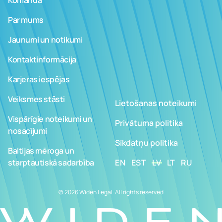
Par mums
Jaunumi un notikumi
Kontaktinformācija
Karjeras iespējas
Veiksmes stāsti
Lietošanas noteikumi
Vispārīgie noteikumi un
Privātuma politika
nosacījumi
Sīkdatņu politika
Baltijas mēroga un
starptautiskā sadarbība
EN
EST
LV
LT
RU
© 2026 Widen Legal. All rights reserved