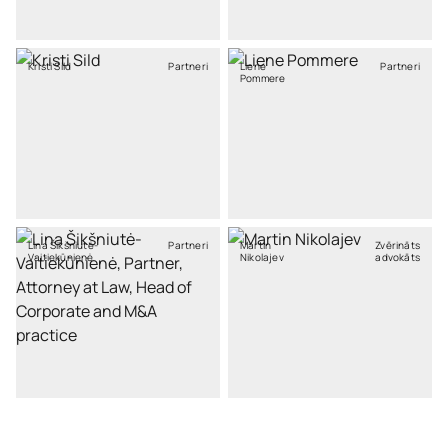
Kristi Sild
Partneri
Liene
Partneri
Pommere
Lina Šikšniutė-
Partneri
Martin
Zvērināts
Vaitiekūnienė
Nikolajev
advokāts