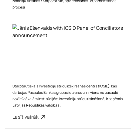
Nodokļu tiesības
/
Korporatīvie, apvienošanās un pārņemšanas
procesi
Starptautiskais Investīciju strīdu izšķiršanas centrs (ICSID), kas
darbojas Pasaules Bankas grupas ietvaros un ir viena no pasaulē
nozīmīgākajām institūcijām investīciju strīdu risināšanā, ir saņēmis
Latvijas Republikas valdības ...
Lasīt vairāk