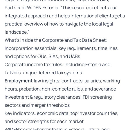
Partner at WIDEN Estonia. “This resource reflects our
integrated approach and helps international clients get a
practical overview of how to navigate the local legal
landscape.”
What’s inside the Corporate and Tax Data Sheet:
Incorporation essentials: key requirements, timelines,
and options for OÜs, SIAs, and UABs
Corporate income tax rules: including Estonia and
Latvia’s unique deferred tax systems
Employment law
insights: contracts, salaries, working
hours, probation, non-compete rules, and severance
Investment & regulatory clearances: FDI screening
sectors and merger thresholds
Key indicators: economic data, top investor countries,
and sector strengths for each market
WIDEN’s cross-border team in Estonia, Latvia, and