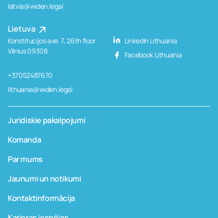
latvia@widen.legal
Lietuva
Konstitucijos ave. 7, 26th floor
LinkedIn Lithuania
Vilnius 09308
Facebook Lithuania
+37052487670
lithuania@widen.legal
Juridiskie pakalpojumi
Komanda
Par mums
Jaunumi un notikumi
Kontaktinformācija
Karjeras iespējas