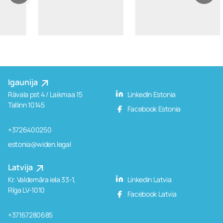
Igaunija
Rävala pst 4 / Laikmaa 15
LinkedIn Estonia
Tallinn 10145
Facebook Estonia
+3726400250
estonia@widen.legal
Latvija
Kr. Valdemāra iela 33-1,
Linkedin Latvia
Rīga LV-1010
Facebook Latvia
+37167280685