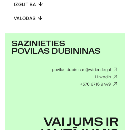
IZGLĪTĪBA
VALODAS
SAZINIETIES
POVILAS DUBININAS
povilas.dubininas@widen.legal
Linkedin
+370 6716 9449
VAI JUMS IR