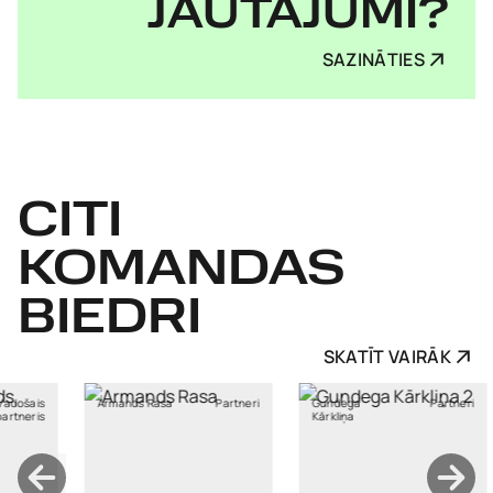
JAUTĀJUMI?
SAZINĀTIES
CITI
KOMANDAS
BIEDRI
SKATĪT VAIRĀK
mands Rasa
Partneri
Gundega
Partneri
Liene
Kārkliņa
Pommere