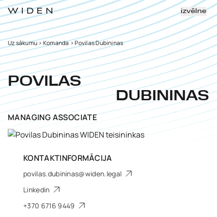
izvēlne
Uz sākumu
>
Komanda
>
Povilas Dubininas
POVILAS
DUBININAS
MANAGING ASSOCIATE
KONTAKTINFORMĀCIJA
povilas.dubininas@widen.legal
Linkedin
+370 6716 9449