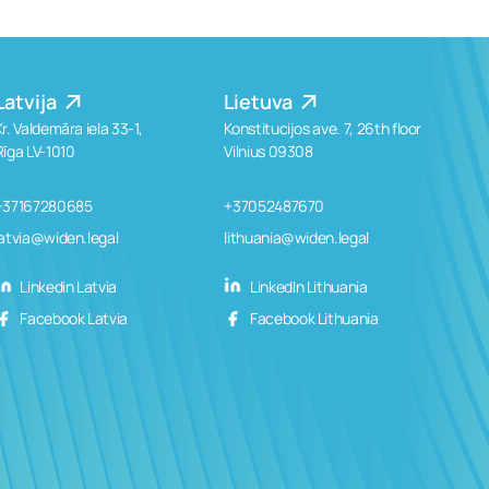
Latvija
Lietuva
Kr. Valdemāra iela 33-1,
Konstitucijos ave. 7, 26th floor
Rīga LV-1010
Vilnius 09308
+37167280685
+37052487670
latvia@widen.legal
lithuania@widen.legal
Linkedin Latvia
LinkedIn Lithuania
Facebook Latvia
Facebook Lithuania