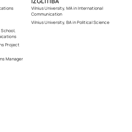
IZGLĪTĪBA
cations
Vilnius University, MA in International
Communication
Vilnius University, BA in Political Science
s School,
ications
ns Project
ons Manager