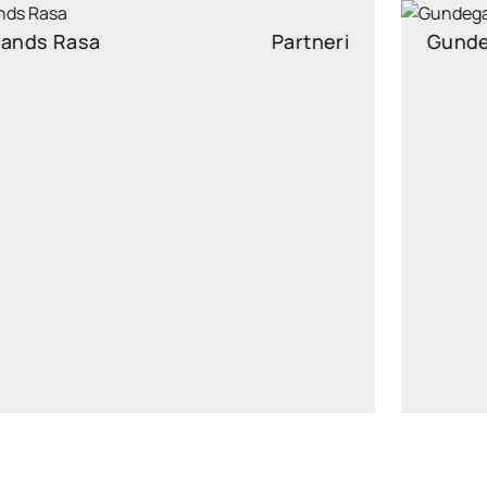
Gundega Kārkliņa
Partneri
gundega.karklina@widen.legal
Linkedin
+37129205366