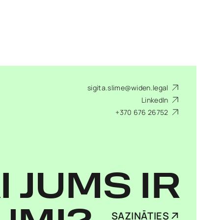
sigita.slime@widen.legal
LinkedIn
+370 676 26752
I JUMS IR
SAZINĀTIES