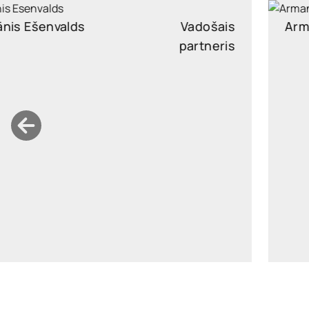
Armands Rasa
Partneri
armands.rasa@widen.legal
Linkedin
+37126176965