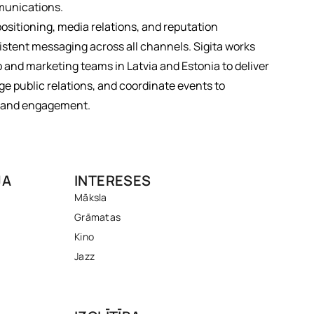
munications.
positioning, media relations, and reputation
tent messaging across all channels. Sigita works
p and marketing teams in Latvia and Estonia to deliver
 public relations, and coordinate events to
ty and engagement.
JA
INTERESES
Māksla
Grāmatas
Kino
Jazz