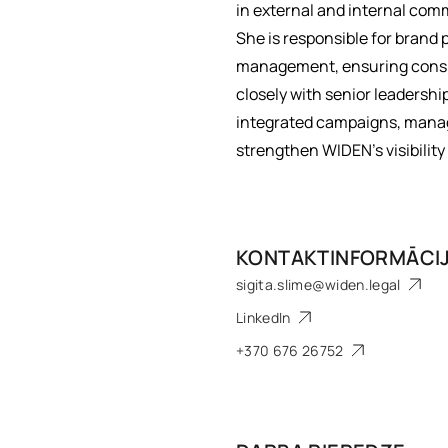
in external and internal com
She is responsible for brand 
management, ensuring consis
closely with senior leadershi
integrated campaigns, manage
strengthen WIDEN’s visibili
KONTAKTINFORMĀCI
sigita.slime@widen.legal
LinkedIn
+370 676 26752