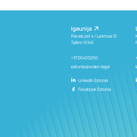
Igaunija
Rävala pst 4 / Laikmaa 15
Tallinn 10145
+3726400250
estonia@widen.legal
LinkedIn Estonia
Facebook Estonia