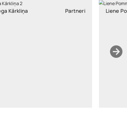
Liene Pommere
Partneri
liene.pommere@widen.legal
Linkedin
+37129325015