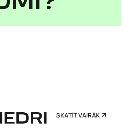
UMI?
IEDRI
SKATĪT VAIRĀK