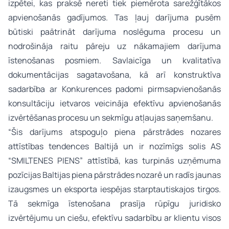
izpētei, kas praksē nereti tiek piemērota sarežģītākos
apvienošanās gadījumos. Tas ļauj darījuma pusēm
būtiski paātrināt darījuma noslēguma procesu un
nodrošināja raitu pāreju uz nākamajiem darījuma
īstenošanas posmiem. Savlaicīga un kvalitatīva
dokumentācijas sagatavošana, kā arī konstruktīva
sadarbība ar Konkurences padomi pirmsapvienošanās
konsultāciju ietvaros veicināja efektīvu apvienošanās
izvērtēšanas procesu un sekmīgu atļaujas saņemšanu.
“Šis darījums atspoguļo piena pārstrādes nozares
attīstības tendences Baltijā un ir nozīmīgs solis AS
“SMILTENES PIENS” attīstībā, kas turpinās uzņēmuma
pozīcijas Baltijas piena pārstrādes nozarē un radīs jaunas
izaugsmes un eksporta iespējas starptautiskajos tirgos.
Tā sekmīga īstenošana prasīja rūpīgu juridisko
izvērtējumu un ciešu, efektīvu sadarbību ar klientu visos