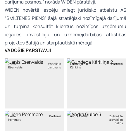
darījuma posmos,” norāda WIDEN pārstāvji.
WIDEN novērtē iespēju sniegt juridisko atbalstu AS
“SMILTENES PIENS” šajā stratēģiski nozīmīgajā darījumā
un turpina konsultēt klientus nozīmīgos uzņēmumu
iegādes, investīciju un uzņēmējdarbības attīstības
projektos Baltijā un starptautiskā mērogā.
VADOŠIE PĀRSTĀVJI
Jānis
Vadošais
Gundega
Partneri
Ešenvalds
partneris
Kārkliņa
Liene
Partneri
Andra Gulbe
Zvērināta
Pommere
advokāta
palīgs