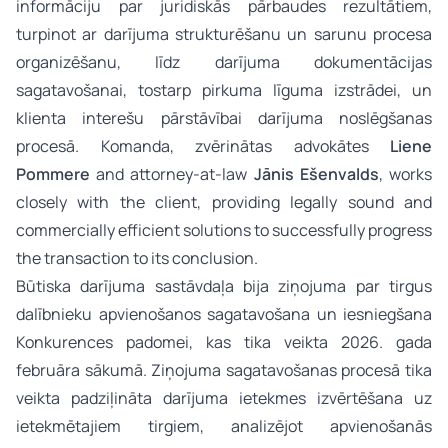
informāciju par juridiskās pārbaudes rezultātiem,
turpinot ar darījuma strukturēšanu un sarunu procesa
organizēšanu, līdz darījuma dokumentācijas
sagatavošanai, tostarp pirkuma līguma izstrādei, un
klienta interešu pārstāvībai darījuma noslēgšanas
procesā. Komanda, zvērinātas advokātes
Liene
Pommere
and attorney-at-law
Jānis Ešenvalds
, works
closely with the client, providing legally sound and
commercially efficient solutions to successfully progress
the transaction to its conclusion.
Būtiska darījuma sastāvdaļa bija ziņojuma par tirgus
dalībnieku apvienošanos sagatavošana un iesniegšana
Konkurences padomei, kas tika veikta 2026. gada
februāra sākumā. Ziņojuma sagatavošanas procesā tika
veikta padziļināta darījuma ietekmes izvērtēšana uz
ietekmētajiem tirgiem, analizējot apvienošanās