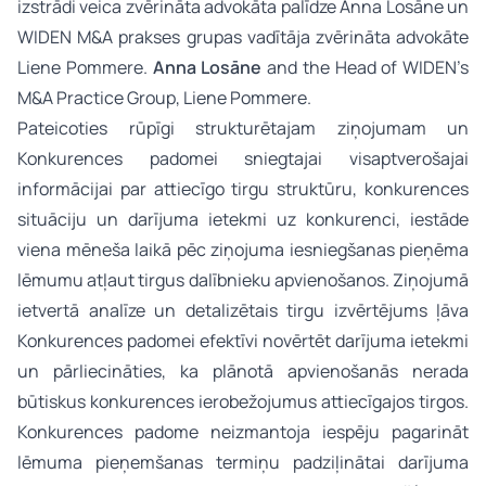
izstrādi veica zvērināta advokāta palīdze Anna Losāne un
WIDEN M&A prakses grupas vadītāja zvērināta advokāte
Liene Pommere.
Anna Losāne
and the Head of WIDEN’s
M&A Practice Group, Liene Pommere.
Pateicoties rūpīgi strukturētajam ziņojumam un
Konkurences padomei sniegtajai visaptverošajai
informācijai par attiecīgo tirgu struktūru, konkurences
situāciju un darījuma ietekmi uz konkurenci, iestāde
viena mēneša laikā pēc ziņojuma iesniegšanas pieņēma
lēmumu atļaut tirgus dalībnieku apvienošanos. Ziņojumā
ietvertā analīze un detalizētais tirgu izvērtējums ļāva
Konkurences padomei efektīvi novērtēt darījuma ietekmi
un pārliecināties, ka plānotā apvienošanās nerada
būtiskus konkurences ierobežojumus attiecīgajos tirgos.
Konkurences padome neizmantoja iespēju pagarināt
lēmuma pieņemšanas termiņu padziļinātai darījuma