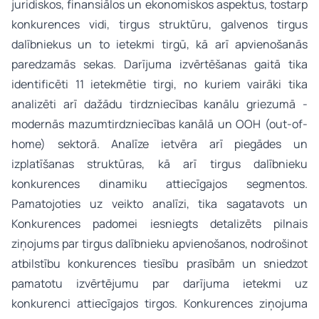
juridiskos, finansiālos un ekonomiskos aspektus, tostarp
konkurences vidi, tirgus struktūru, galvenos tirgus
dalībniekus un to ietekmi tirgū, kā arī apvienošanās
paredzamās sekas. Darījuma izvērtēšanas gaitā tika
identificēti 11 ietekmētie tirgi, no kuriem vairāki tika
analizēti arī dažādu tirdzniecības kanālu griezumā -
modernās mazumtirdzniecības kanālā un OOH (out-of-
home) sektorā. Analīze ietvēra arī piegādes un
izplatīšanas struktūras, kā arī tirgus dalībnieku
konkurences dinamiku attiecīgajos segmentos.
Pamatojoties uz veikto analīzi, tika sagatavots un
Konkurences padomei iesniegts detalizēts pilnais
ziņojums par tirgus dalībnieku apvienošanos, nodrošinot
atbilstību konkurences tiesību prasībām un sniedzot
pamatotu izvērtējumu par darījuma ietekmi uz
konkurenci attiecīgajos tirgos. Konkurences ziņojuma