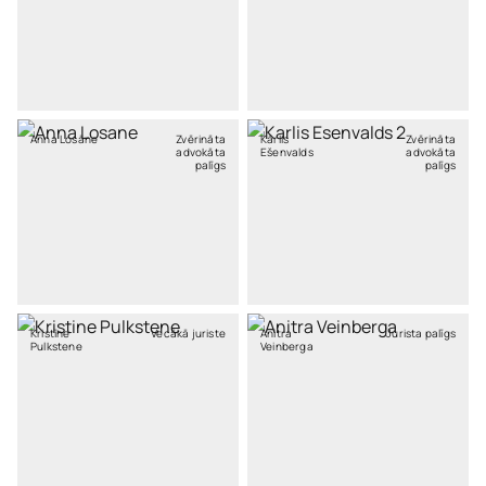
Anna Losāne
Zvērināta
Kārlis
Zvērināta
advokāta
Ešenvalds
advokāta
palīgs
palīgs
Kristīne
Vecākā juriste
Anitra
Jurista palīgs
Pulkstene
Veinberga