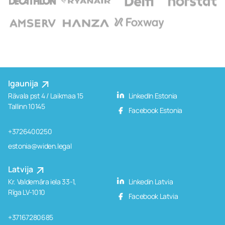
Igaunija
Rävala pst 4 / Laikmaa 15
LinkedIn Estonia
Tallinn 10145
Facebook Estonia
+3726400250
estonia@widen.legal
Latvija
Kr. Valdemāra iela 33-1,
Linkedin Latvia
Rīga LV-1010
Facebook Latvia
+37167280685