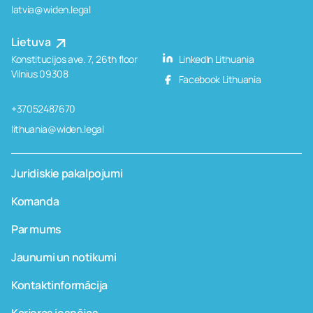
latvia@widen.legal
Lietuva
Konstitucijos ave. 7, 26th floor
LinkedIn Lithuania
Vilnius 09308
Facebook Lithuania
+37052487670
lithuania@widen.legal
Juridiskie pakalpojumi
Komanda
Par mums
Jaunumi un notikumi
Kontaktinformācija
Karjeras iespējas