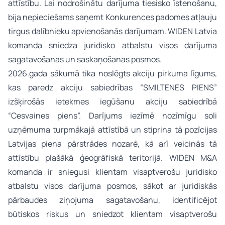
attīstību. Lai nodrošinātu darījuma tiesisko īstenošanu,
bija nepieciešams saņemt Konkurences padomes atļauju
tirgus dalībnieku apvienošanās darījumam. WIDEN Latvia
komanda sniedza juridisko atbalstu visos darījuma
sagatavošanas un saskaņošanas posmos.
2026.gada sākumā tika noslēgts akciju pirkuma līgums,
kas paredz akciju sabiedrības “SMILTENES PIENS”
izšķirošās ietekmes iegūšanu akciju sabiedrībā
“Cesvaines piens”. Darījums iezīmē nozīmīgu soli
uzņēmuma turpmākajā attīstībā un stiprina tā pozīcijas
Latvijas piena pārstrādes nozarē, kā arī veicinās tā
attīstību plašākā ģeogrāfiskā teritorijā. WIDEN M&A
komanda ir sniegusi klientam visaptverošu juridisko
atbalstu visos darījuma posmos, sākot ar juridiskās
pārbaudes ziņojuma sagatavošanu, identificējot
būtiskos riskus un sniedzot klientam visaptverošu