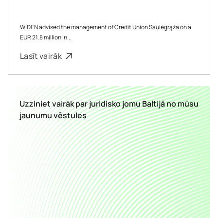
WIDEN advised the management of Credit Union Saulėgrąža on a
EUR 21.8 million in...
Lasīt vairāk
Uzziniet vairāk par juridisko jomu Baltijā no mūsu
jaunumu vēstules