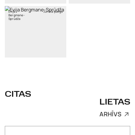
Evija
Jurista palīgs
Bergmane-
Sprūdža
CITAS
LIETAS
ARHĪVS