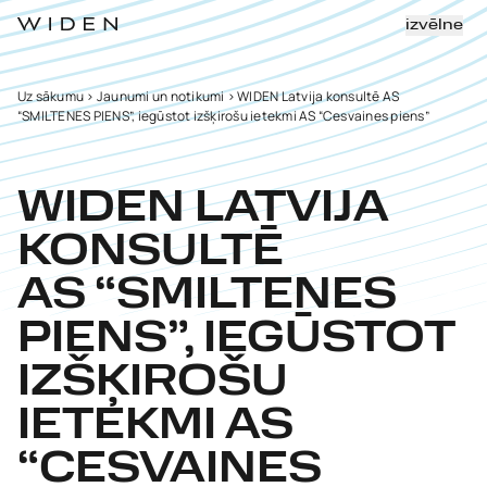
izvēlne
Uz sākumu
>
Jaunumi un notikumi
>
WIDEN Latvija konsultē AS
“SMILTENES PIENS”, iegūstot izšķirošu ietekmi AS “Cesvaines piens”
WIDEN LATVIJA
KONSULTĒ
AS “SMILTENES
PIENS”, IEGŪSTOT
IZŠĶIROŠU
IETEKMI AS
“CESVAINES