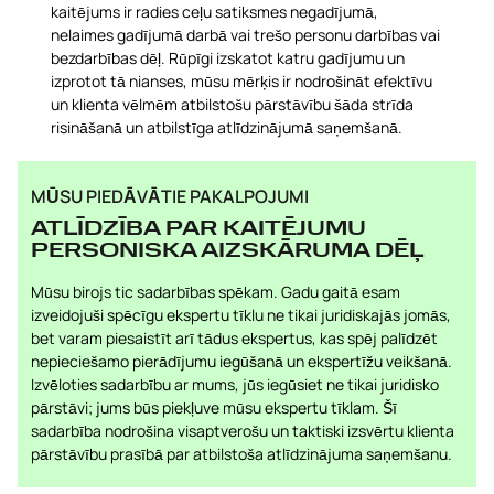
kaitējums ir radies ceļu satiksmes negadījumā,
nelaimes gadījumā darbā vai trešo personu darbības vai
bezdarbības dēļ. Rūpīgi izskatot katru gadījumu un
izprotot tā nianses, mūsu mērķis ir nodrošināt efektīvu
un klienta vēlmēm atbilstošu pārstāvību šāda strīda
risināšanā un atbilstīga atlīdzinājumā saņemšanā.
MŪSU PIEDĀVĀTIE PAKALPOJUMI
ATLĪDZĪBA PAR KAITĒJUMU
PERSONISKA AIZSKĀRUMA DĒĻ
Mūsu birojs tic sadarbības spēkam. Gadu gaitā esam
izveidojuši spēcīgu ekspertu tīklu ne tikai juridiskajās jomās,
bet varam piesaistīt arī tādus ekspertus, kas spēj palīdzēt
nepieciešamo pierādījumu iegūšanā un ekspertīžu veikšanā.
Izvēloties sadarbību ar mums, jūs iegūsiet ne tikai juridisko
pārstāvi; jums būs piekļuve mūsu ekspertu tīklam. Šī
sadarbība nodrošina visaptverošu un taktiski izsvērtu klienta
pārstāvību prasībā par atbilstoša atlīdzinājuma saņemšanu.