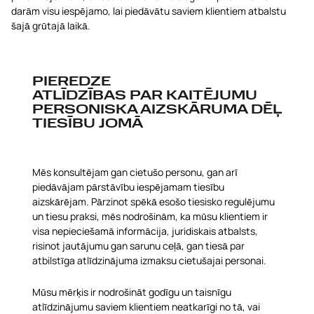
darām visu iespējamo, lai piedāvātu saviem klientiem atbalstu
šajā grūtajā laikā.
PIEREDZE
ATLĪDZĪBAS PAR KAITĒJUMU
PERSONISKA AIZSKĀRUMA DĒĻ
TIESĪBU JOMĀ
Mēs konsultējam gan cietušo personu, gan arī
piedāvājam pārstāvību iespējamam tiesību
aizskārējam. Pārzinot spēkā esošo tiesisko regulējumu
un tiesu praksi, mēs nodrošinām, ka mūsu klientiem ir
visa nepieciešamā informācija, juridiskais atbalsts,
risinot jautājumu gan sarunu ceļā, gan tiesā par
atbilstīga atlīdzinājuma izmaksu cietušajai personai.
Mūsu mērķis ir nodrošināt godīgu un taisnīgu
atlīdzinājumu saviem klientiem neatkarīgi no tā, vai