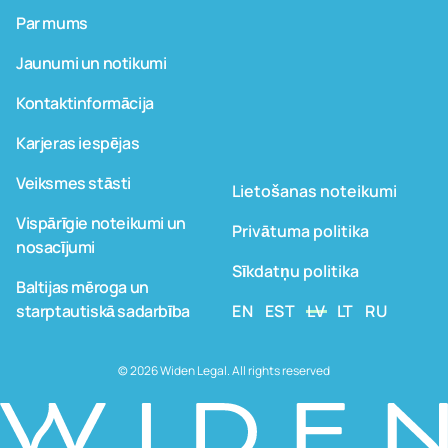
Par mums
Jaunumi un notikumi
Kontaktinformācija
Karjeras iespējas
Veiksmes stāsti
Lietošanas noteikumi
Vispārīgie noteikumi un
Privātuma politika
nosacījumi
Sīkdatņu politika
Baltijas mēroga un
starptautiskā sadarbība
EN
EST
LV
LT
RU
© 2026 Widen Legal. All rights reserved