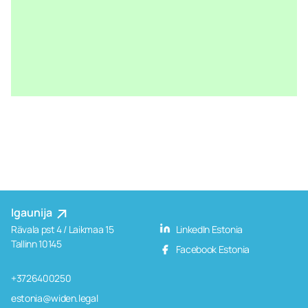
Igaunija
Rävala pst 4 / Laikmaa 15
LinkedIn Estonia
Tallinn 10145
Facebook Estonia
+3726400250
estonia@widen.legal