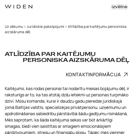
izvēlne
Uz sākumu
>
Juridiskie pakalpojumi
>
Atlīdzība par kaitējumu personiska
aizskāruma dēļ
ATLĪDZĪBA PAR KAITĒJUMU
PERSONISKA AIZSKĀRUMA DĒĻ
KONTAKTINFORMĀCIJA
Kaitējums, kas rodas personai tai nodarītu miesas bojājumu dēļ, ir
raksturīgs ar to, ka tas atstāj dziļu ietekmi uz personas turpmāko
dzīvi. Mūsu komanda, kurai ir daudzu gadu pieredze juridiskajā
jomā Baltijas valstīs, specializējas privātpersonu, uzņēmumu un
apdrošināšanas sabiedrību pārstāvībā šādu gadījumu risināšanā.
Mēs saprotam, ka šāda kaitējuma sekas var būt ārkārtīgi
smagas, bieži vien saistītas ar smagiem emocionālajiem
pārdzīvojumiem, stresu un finansiālu slogu. Tāpēc mēs vienmēr