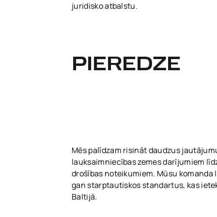
juridisko atbalstu.
PIEREDZE
Mēs palīdzam risināt daudzus jautājumu
lauksaimniecības zemes darījumiem līdz
drošības noteikumiem. Mūsu komanda la
gan starptautiskos standartus, kas ie
Baltijā.