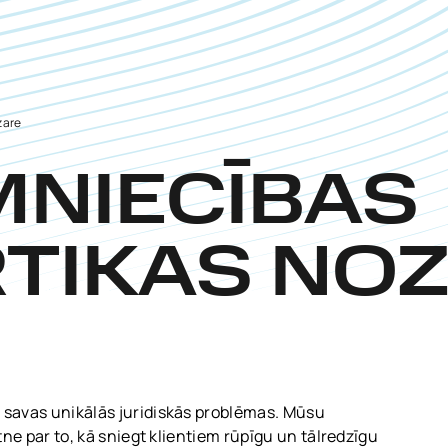
zare
MNIECĪBAS
RTIKAS NO
r savas unikālās juridiskās problēmas. Mūsu
atne par to, kā sniegt klientiem rūpīgu un tālredzīgu