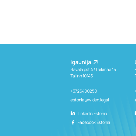
Igaunija
Rävala pst 4 / Laikmaa 15
Tallinn 10145
+3726400250
estonia@widen.legal
LinkedIn Estonia
Facebook Estonia