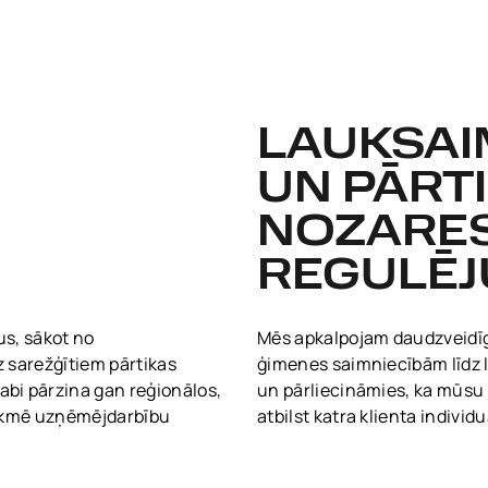
LAUKSAI
UN PĀRT
NOZARE
REGULĒ
s, sākot no
Mēs apkalpojam daudzveidīg
 sarežģītiem pārtikas
ģimenes saimniecībām līdz
bi pārzina gan reģionālos,
un pārliecināmies, ka mūsu 
tekmē uzņēmējdarbību
atbilst katra klienta indiv