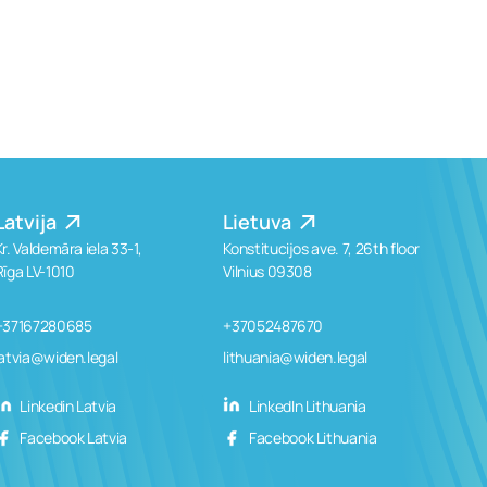
Latvija
Lietuva
Kr. Valdemāra iela 33-1,
Konstitucijos ave. 7, 26th floor
Rīga LV-1010
Vilnius 09308
+37167280685
+37052487670
latvia@widen.legal
lithuania@widen.legal
Linkedin Latvia
LinkedIn Lithuania
Facebook Latvia
Facebook Lithuania