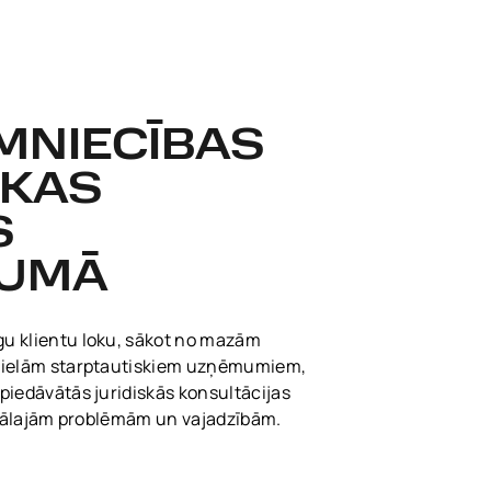
MNIECĪBAS
IKAS
S
JUMĀ
u klientu loku, sākot no mazām
 lielām starptautiskiem uzņēmumiem,
piedāvātās juridiskās konsultācijas
iduālajām problēmām un vajadzībām.