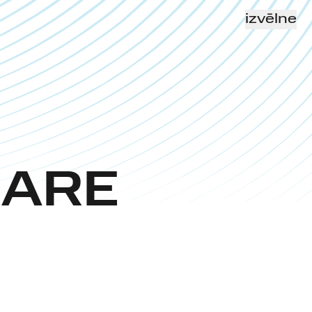
izvēlne
ZARE