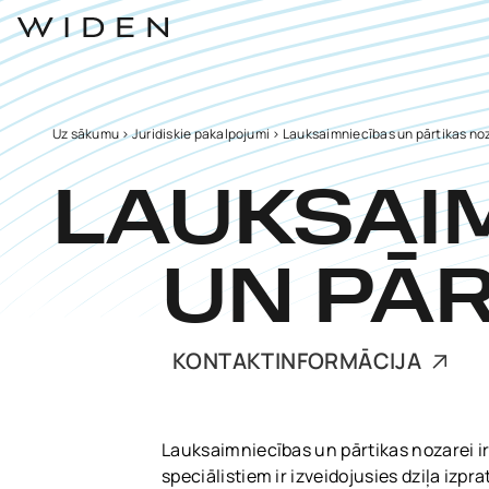
Uz sākumu
>
Juridiskie pakalpojumi
>
Lauksaimniecības un pārtikas no
LAUKSAI
UN PĀ
KONTAKTINFORMĀCIJA
Lauksaimniecības un pārtikas nozarei i
speciālistiem ir izveidojusies dziļa izpr