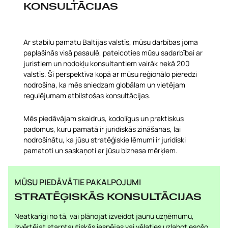
KONSULTĀCIJAS
Ar stabilu pamatu Baltijas valstīs, mūsu darbības joma
paplašinās visā pasaulē, pateicoties mūsu sadarbībai ar
juristiem un nodokļu konsultantiem vairāk nekā 200
valstīs. Šī perspektīva kopā ar mūsu reģionālo pieredzi
nodrošina, ka mēs sniedzam globālam un vietējam
regulējumam atbilstošas konsultācijas.
Mēs piedāvājam skaidrus, kodolīgus un praktiskus
padomus, kuru pamatā ir juridiskās zināšanas, lai
nodrošinātu, ka jūsu stratēģiskie lēmumi ir juridiski
pamatoti un saskaņoti ar jūsu biznesa mērķiem.
MŪSU PIEDĀVĀTIE PAKALPOJUMI
STRATĒĢISKĀS KONSULTĀCIJAS
Neatkarīgi no tā, vai plānojat izveidot jaunu uzņēmumu,
izvērtējat starptautiskās iespējas vai vēlaties uzlabot esošo