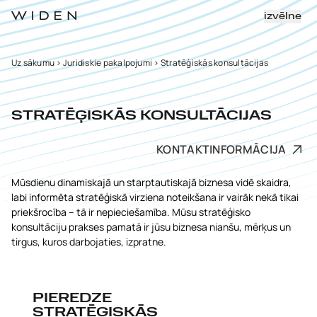
izvēlne
Uz sākumu
>
Juridiskie pakalpojumi
>
Stratēģiskās konsultācijas
STRATĒĢISKĀS KONSULTĀCIJAS
KONTAKTINFORMĀCIJA
Mūsdienu dinamiskajā un starptautiskajā biznesa vidē skaidra,
labi informēta stratēģiskā virziena noteikšana ir vairāk nekā tikai
priekšrocība – tā ir nepieciešamība. Mūsu stratēģisko
konsultāciju prakses pamatā ir jūsu biznesa nianšu, mērķus un
tirgus, kuros darbojaties, izpratne.
PIEREDZE
STRATĒĢISKĀS