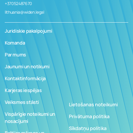
+37052487670
lithuania@widen.legal
Juridiskie pakalpojumi
Komanda
Par mums
Jaunumi un notikumi
Kontaktinformācija
Karjeras iespējas
Veiksmes stāsti
Lietošanas noteikumi
Vispārīgie noteikumi un
Privātuma politika
nosacījumi
Sīkdatņu politika