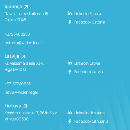
Igaunija
Rävala pst 4 / Laikmaa 15
LinkedIn Estonia
Tallinn 10145
Facebook Estonia
+3726400250
estonia@widen.legal
Latvija
Kr. Valdemāra iela 33-1,
Linkedin Latvia
Rīga LV-1010
Facebook Latvia
+37167280685
latvia@widen.legal
Lietuva
Konstitucijos ave. 7, 26th floor
LinkedIn Lithuania
Vilnius 09308
Facebook Lithuania