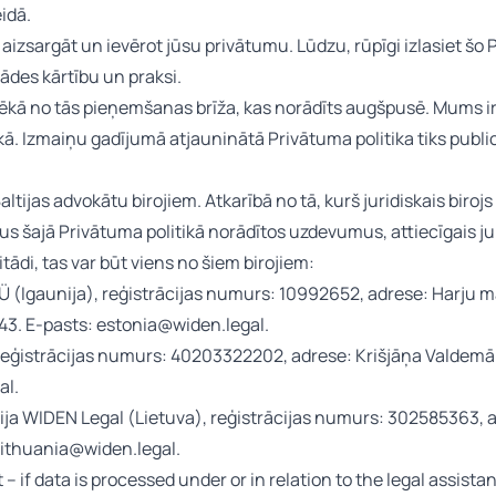
idā.
zsargāt un ievērot jūsu privātumu. Lūdzu, rūpīgi izlasiet šo Pr
des kārtību un praksi.
spēkā no tās pieņemšanas brīža, kas norādīts augšpusē. Mums ir 
kā. Izmaiņu gadījumā atjauninātā Privātuma politika tiks publi
ltijas advokātu birojiem. Atkarībā no tā, kurš juridiskais biroj
us šajā Privātuma politikā norādītos uzdevumus, attiecīgais juri
itādi, tas var būt viens no šiem birojiem:
(Igaunija), reģistrācijas numurs: 10992652, adrese: Harju ma
143. E-pasts: estonia@widen.legal.
reģistrācijas numurs: 40203322202, adrese: Krišjāņa Valdemāra
al.
ja WIDEN Legal (Lietuva), reģistrācijas numurs: 302585363, ad
 lithuania@widen.legal.
 – if data is processed under or in relation to the legal assist