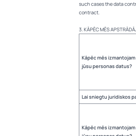
such cases the data control
contract.
3. KĀPĒC MĒS APSTRĀD
Kāpēc mēs izmantojam
jūsu personas datus?
Lai sniegtu juridiskos 
Kāpēc mēs izmantojam