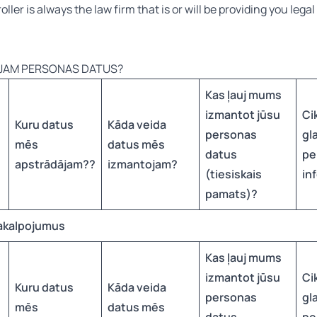
ler is always the law firm that is or will be providing you lega
ĀJAM PERSONAS DATUS?
Kas ļauj mums
izmantot jūsu
Ci
Kuru datus
Kāda veida
personas
gl
mēs
datus mēs
datus
pe
apstrādājam?
?
izmantojam?
(tiesiskais
in
pamats)?
pakalpojumus
Kas ļauj mums
izmantot jūsu
Ci
Kuru datus
Kāda veida
personas
gl
mēs
datus mēs