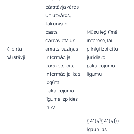
pārstāvja vārds
un uzvārds,
tālrunis, e-
pasts,
Mūsu leģitīmā
darbavieta un
interese, lai
Klienta
amats, saziņas
pilnīgi izpildītu
pārstāvji
informācija,
juridisko
paraksts, cita
pakalpojumu
informācija, kas
līgumu
iegūta
Pakalpojuma
līguma izpildes
laikā.
1
§ 41(4
§ 41(41))
Igaunijas