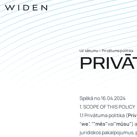
Uz sākumu
>
Privātuma politika
PRIVĀ
Spēkā no 16.04.2024
1. SCOPE OF THIS POLICY
1.1 Privātuma politika (
Pri
“
we
”, “
"mēs"
vai
"mūsu"
) 
juridiskos pakalpojumus, p