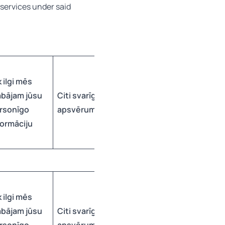
l services under said
k ilgi mēs
abājam jūsu
Citi svarīgi
rsonīgo
apsvērumi
formāciju
k ilgi mēs
abājam jūsu
Citi svarīgi