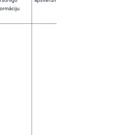
rsonīgo
apsvērumi
formāciju