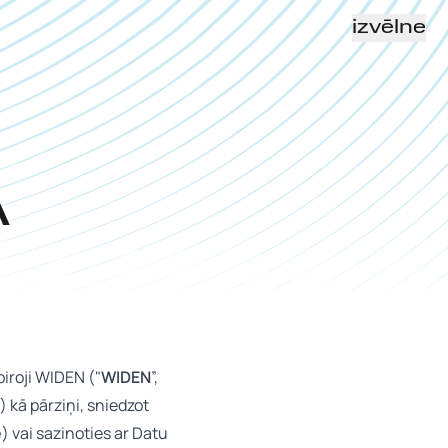
izvēlne
A
iroji WIDEN ("
WIDEN
”,
) kā pārziņi, sniedzot
e
) vai sazinoties ar Datu