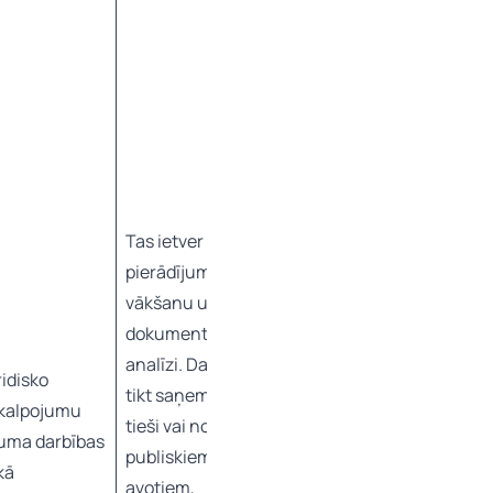
Tas ietver
pierādījumu
vākšanu un
dokumentu
analīzi. Dati var
ridisko
tikt saņemti
kalpojumu
tieši vai no
guma darbības
publiskiem
ikā
avotiem,