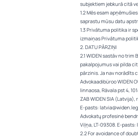
subjektiem jebkurā citā ve
1.2 Mēs esam apņēmušies ai
saprastu mūsu datu apstrā
1.3 Privātuma politika ir 
izmaiņas Privātuma politi
2. DATU PĀRZIŅI
2.1 WIDEN sastāv no trim Ba
pakalpojumus vai pilda cit
pārzinis. Ja nav norādīts c
Advokaadibüroo WIDEN OÜ 
linnaosa, Rävala pst 4, 10
ZAB WIDEN SIA (Latvija), 
E-pasts: latvia@widen.leg
Advokatų profesinė bendri
Viļņa, LT-09308. E-pasts:
2.2 For avoidance of doubt