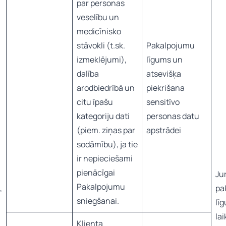
par personas
veselību un
medicīnisko
stāvokli (t.sk.
Pakalpojumu
izmeklējumi),
līgums un
dalība
atsevišķa
arodbiedrībā un
piekrišana
citu īpašu
sensitīvo
kategoriju dati
personas datu
(piem. ziņas par
apstrādei
sodāmību), ja tie
ir nepieciešami
pienācīgai
Ju
Pakalpojumu
,
pa
sniegšanai.
lī
la
Klienta