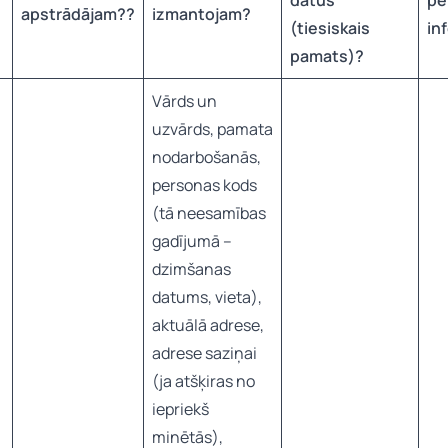
datus
pe
apstrādājam?
?
izmantojam?
(tiesiskais
in
pamats)?
Vārds un
uzvārds, pamata
nodarbošanās,
personas kods
(tā neesamības
gadījumā –
dzimšanas
datums, vieta),
aktuālā adrese,
adrese saziņai
(ja atšķiras no
iepriekš
minētās),