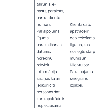
tālrunis, e-
pasts, paraksts,
bankas konta
numurs,
Klienta datu
Pakalpojuma
apstrāde ir
līguma
nepieciešama
parakstīšanas
līguma, kas
datums,
noslēgts starp
norēķinu
mums un
rekvizīti,
Klientu par
informācija
Pakalpojumu
saziņai, kā arī
sniegšanu,
jebkuri citi
izpildei.
personas dati,
kuru apstrāde ir
nepieciešama