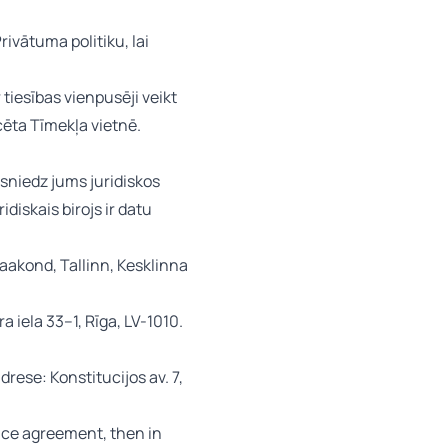
ivātuma politiku, lai
tiesības vienpusēji veikt
cēta Tīmekļa vietnē.
s sniedz jums juridiskos
diskais birojs ir datu
akond, Tallinn, Kesklinna
 iela 33–1, Rīga, LV-1010.
rese: Konstitucijos av. 7,
ance agreement, then in