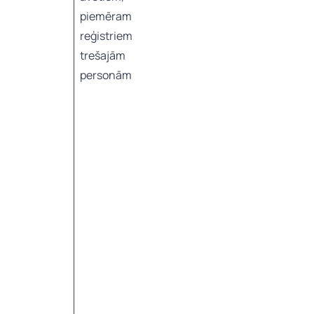
piemēram,
reģistriem vai
trešajām
personām.