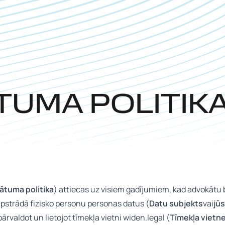
TUMA POLITIK
vātuma politika
) attiecas uz visiem gadījumiem, kad advokātu b
apstrādā fizisko personu personas datus (
Datu subjekts
vai
jūs
ārvaldot un lietojot tīmekļa vietni widen.legal (
Tīmekļa vietn