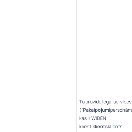
To provide legal services
(“
Pakalpojumi
personām
kas ir WIDEN
klienti
klients
klients