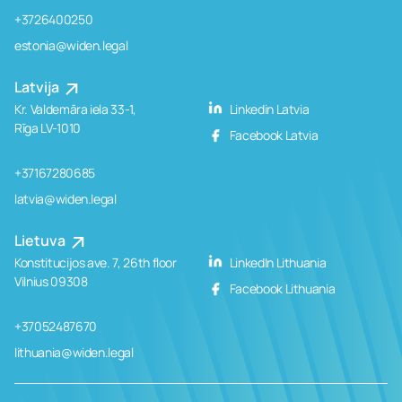
+3726400250
estonia@widen.legal
Latvija
Kr. Valdemāra iela 33-1,
Linkedin Latvia
Rīga LV-1010
Facebook Latvia
+37167280685
latvia@widen.legal
Lietuva
Konstitucijos ave. 7, 26th floor
LinkedIn Lithuania
Vilnius 09308
Facebook Lithuania
+37052487670
lithuania@widen.legal