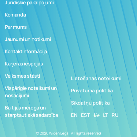
Juridiskie pakalpojumi
Komanda
Par mums
Jaunumi un notikumi
Kontaktinformācija
Karjeras iespējas
Veiksmes stāsti
Lietošanas noteikumi
Vispārīgie noteikumi un
Privātuma politika
nosacījumi
Sīkdatņu politika
Baltijas mēroga un
starptautiskā sadarbība
EN
EST
LV
LT
RU
© 2026 Widen Legal. All rights reserved