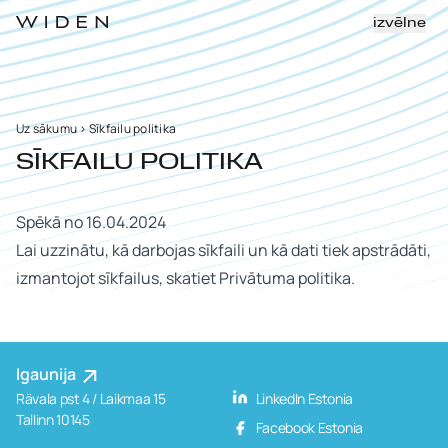
izvēlne
Uz sākumu
>
Sīkfailu politika
SĪKFAILU POLITIKA
Spēkā no 16.04.2024
Lai uzzinātu, kā darbojas sīkfaili un kā dati tiek apstrādāti,
izmantojot sīkfailus, skatiet
Privātuma politika
.
Igaunija
Rävala pst 4 / Laikmaa 15
LinkedIn Estonia
Tallinn 10145
Facebook Estonia