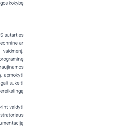
augos kokybę
aS sutarties
technine ar
į vaidmenį,
 programinę
tnaujinamos
ą, apmokyti
ali sukelti
reikalingą
rint valdyti
stratoriaus
umentaciją