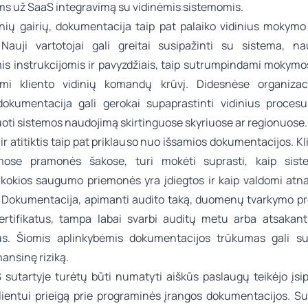
ms už SaaS integravimą su vidinėmis sistemomis.
nių gairių, dokumentacija taip pat palaiko vidinius mokymo 
Nauji vartotojai gali greitai susipažinti su sistema, n
is instrukcijomis ir pavyzdžiais, taip sutrumpindami mokymos
mi kliento vidinių komandų krūvį. Didesnėse organizaci
okumentacija gali gerokai supaprastinti vidinius procesu
oti sistemos naudojimą skirtinguose skyriuose ar regionuose.
 atitiktis taip pat priklauso nuo išsamios dokumentacijos. Kl
amose pramonės šakose, turi mokėti suprasti, kaip sist
kokios saugumo priemonės yra įdiegtos ir kaip valdomi atna
. Dokumentacija, apimanti audito taką, duomenų tvarkymo pr
 sertifikatus, tampa labai svarbi auditų metu arba atsakant 
s. Šiomis aplinkybėmis dokumentacijos trūkumas gali suk
inansinę riziką.
 sutartyje turėtų būti numatyti aiškūs paslaugų teikėjo įsip
klientui prieigą prie programinės įrangos dokumentacijos. Su