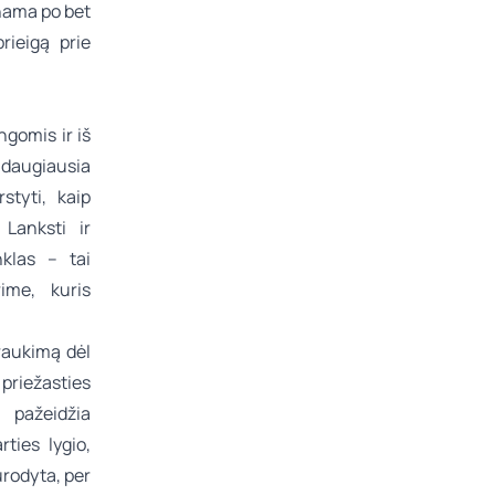
inama po bet
rieigą prie
ngomis ir iš
 daugiausia
styti, kaip
 Lanksti ir
klas – tai
ime, kuris
traukimą dėl
priežasties
s pažeidžia
rties lygio,
urodyta, per