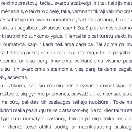
veikimo prastovų, tačiau svarbu atsižvelgti ir į tai, kaip jis ma
 mėnesiais, o tai daro didelę įtaką, vertinant tikrąjį veikimo pra
aS sutartyje itin svarbu numatyti ir įtvirtinti paslaugų teikėjo
laikus į pagalbos užklausas, esant SaaS platformos veikimo 
nt į sutrikimo sunkumo lygius. Klientai taip pat turėtų siekti, k
ai numatyta, kaip ir kada teikiama pagalba. Tai apima galim
štą, telefoną ar kitą komunikacijos platformą, ir tai, ar pagalba
ndomis, ar visą parą. Įmonėms, veikiančioms visame pas
s su itin svarbiomis sistemomis, visą parą teikiama pagalb
rybų aspektas.
u užtikrinti, kad šių rodiklių nesilaikymas automatiškai le
ibrėžtas teisių gynimo priemones, pavyzdžiui, kompensacijas 
o ne būtų paliktas tik paslaugos teikėjo nuožiūrai. Tokie 
krinti realią paslaugų teikėjo atsakomybę. Be to, klientai turėtų
tyje būtų numatyta paslaugų teikėjo pareiga teikti reguliar
 ir kliento teisė atlikti auditą ar nepriklausomą paslau