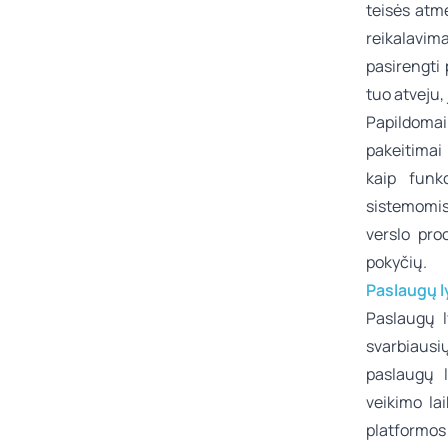
teisės atme
reikalavim
pasirengti 
tuo atveju,
Papildomai
pakeitimai
kaip funk
sistemomis
verslo pro
pokyčių.
Paslaugų l
Paslaugų l
svarbiausių
paslaugų 
veikimo la
platformos