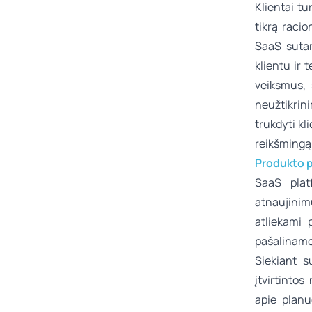
Klientai tu
tikrą raci
SaaS sutar
klientu ir 
veiksmus, 
neužtikrin
trukdyti kl
reikšmingą
Produkto p
SaaS plat
atnaujinim
atliekami 
pašalinamos
Siekiant s
įtvirtintos
apie planu