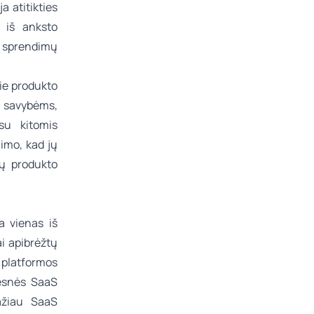
a atitikties
ę iš anksto
tų sprendimų
ie produkto
o savybėms,
su kitomis
imo, kad jų
ių produkto
a vienas iš
ai apibrėžtų
platformos
desnės SaaS
mažiau SaaS