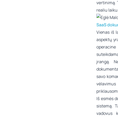
vertinimą. 
realiu laiku
SaaS doku
Vienas iš l
aspektų yr
operacine 
suteikdama
įrangą. Ne
dokumentac
savo koman
vėlavimus
priklausom
Iš esmės do
sistemą. T
vadovus k