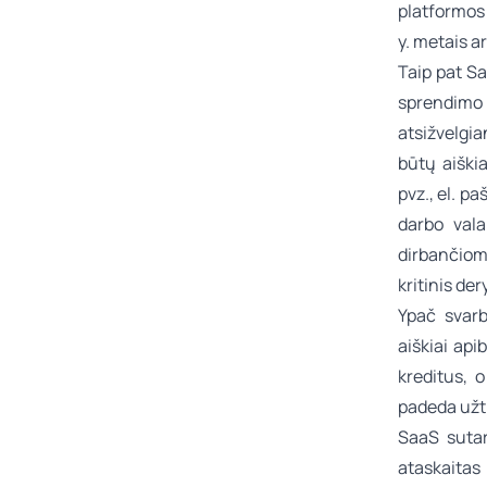
platformos 
y. metais ar
Taip pat Sa
sprendimo 
atsižvelgia
būtų aiški
pvz., el. pa
darbo vala
dirbančiom
kritinis de
Ypač svarb
aiškiai ap
kreditus, 
padeda užti
SaaS sutar
ataskaitas