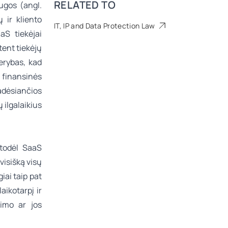
RELATED TO
ugos (angl.
 ir kliento
IT, IP and Data Protection Law
aS tiekėjai
tent tiekėjų
erybas, kad
r finansinės
adėsiančios
ų ilgalaikius
 todėl SaaS
 visišką visų
ai taip pat
aikotarpį ir
gimo ar jos