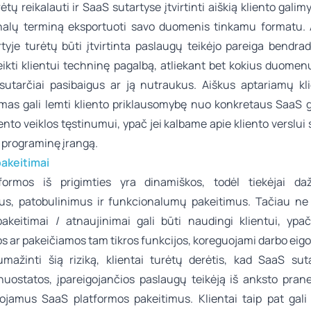
rėtų reikalauti ir SaaS sutartyse įtvirtinti aiškią kliento gali
onalų terminą eksportuoti savo duomenis tinkamu formatu. 
tyje turėtų būti įtvirtinta paslaugų teikėjo pareiga bendrad
teikti klientui techninę pagalbą, atliekant bet kokius duome
sutarčiai pasibaigus ar ją nutraukus. Aiškus aptariamų kli
imas gali lemti kliento priklausomybę nuo konkretaus SaaS g
iento veiklos tęstinumui, ypač jei kalbame apie kliento verslui 
 programinę įrangą.
akeitimai
formos iš prigimties yra dinamiškos, todėl tiekėjai daž
us, patobulinimus ir funkcionalumų pakeitimus. Tačiau ne v
pakeitimai / atnaujinimai gali būti naudingi klientui, ypač
 ar pakeičiamos tam tikros funkcijos, koreguojami darbo eigo
umažinti šią riziką, klientai turėtų derėtis, kad SaaS sut
 nuostatos, įpareigojančios paslaugų teikėją iš anksto prane
ojamus SaaS platformos pakeitimus. Klientai taip pat gali 