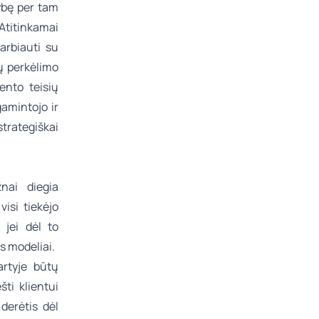
mybę per tam
Atitinkamai
arbiauti su
nų perkėlimo
ento teisių
amintojo ir
strategiškai
nai diegia
isi tiekėjo
 jei dėl to
s modeliai.
artyje būtų
šti klientui
derėtis dėl