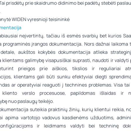
Tai prisdėtų prie skaidrumo didinimo bei padėtų stebėti pasl
.
mentacija
abiausiai neįvertintų, tačiau iš esmės svarbių bet kurios Sa
a programinės įrangos dokumentacija. Nors dažnai laikoma 
detale, aukštos kokybės dokumentacija atlieka strategin
 klientams galimybę visapusiškai suprasti, naudoti ir valdyti
turint prieigos prie aiškios, tikslios ir reguliariai a
ijos, klientams gali būti sunku efektyviai diegti sprendim
das ar operatyviai reaguoti į technines problemas. Visa tai g
 kliento verslo procesuose, papildomas išlaidas ir ne
ybę nuo paslaugų teikėjo.
kumentacija suteikia praktinių žinių, kurių klientui reikia, no
ai apima vartotojo vadovus kasdienėms užduotims, admini
onfigūracijoms ir leidimams valdyti bei techninę dok