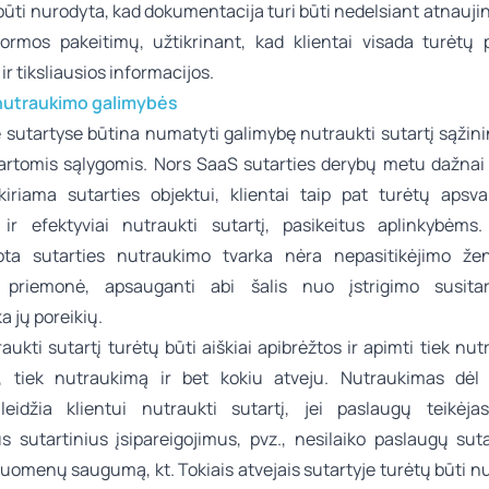
būti nurodyta, kad dokumentacija turi būti nedelsiant atnauj
formos pakeitimų, užtikrinant, kad klientai visada turėtų p
ir tiksliausios informacijos.
nutraukimo galimybės
 sutartyse būtina numatyti galimybę nutraukti sutartį sąžini
artomis sąlygomis. Nors SaaS sutarties derybų metu dažnai
iriama sutarties objektui, klientai taip pat turėtų apsvar
 ir efektyviai nutraukti sutartį, pasikeitus aplinkybėms.
ota sutarties nutraukimo tvarka nėra nepasitikėjimo žen
ė priemonė, apsauganti abi šalis nuo įstrigimo susitar
a jų poreikių.
aukti sutartį turėtų būti aiškiai apibrėžtos ir apimti tiek nu
s, tiek nutraukimą ir bet kokiu atveju. Nutraukimas dėl 
leidžia klientui nutraukti sutartį, jei paslaugų teikėja
s sutartinius įsipareigojimus, pvz., nesilaiko paslaugų suta
uomenų saugumą, kt. Tokiais atvejais sutartyje turėtų būti n