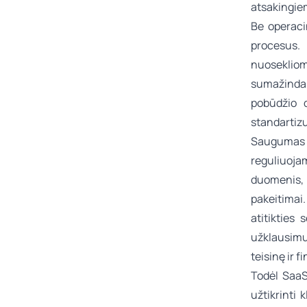
atsakingie
Be operaci
procesus. 
nuosekliom
sumažinda
pobūdžio d
standartizu
Saugumas ir
reguliuoj
duomenis, 
pakeitimai
atitikties
užklausimu
teisinę ir f
Todėl SaaS
užtikrinti 