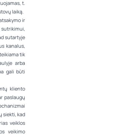
tuojamas, t.
stovų laiką.
 atsakymo ir
sutrikimui,
ad sutartyje
us kanalus,
 teikiama tik
aulyje arba
a gali būti
mtų kliento
ar paslaugų
mechanizmai
 siekti, kad
ias veiklos
gos veikimo