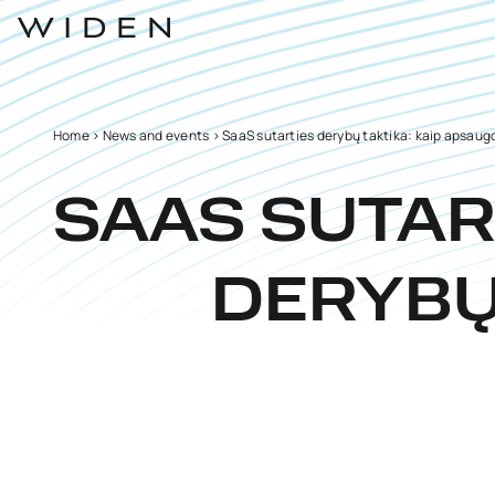
Home
>
News and events
>
SaaS sutarties derybų taktika: kaip apsaugo
SAAS SUTAR
DERYBŲ