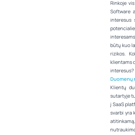
Rinkoje vi
Software a
interesus 
potencialie
interesams
būtų kuo la
rizikos. K
klientams de
interesus?
Duomenų nu
Klientų du
sutartyje tu
į SaaS pla
svarbi yra 
atitinkamą
nutraukimo