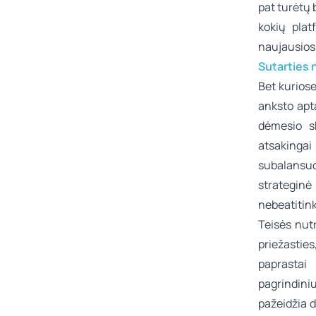
pat turėtų 
kokių plat
naujausios 
Sutarties 
Bet kuriose
anksto apt
dėmesio sk
atsakingai
subalansu
strategin
nebeatitink
Teisės nutr
priežastie
paprastai 
pagrindiniu
pažeidžia d