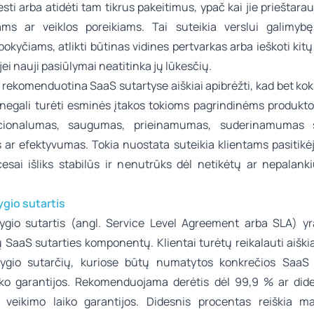
sti arba atidėti tam tikrus pakeitimus, ypač kai jie prieštarauj
ams ar veiklos poreikiams. Tai suteikia verslui galimyb
pokyčiams, atlikti būtinas vidines pertvarkas arba ieškoti ki
 jei nauji pasiūlymai neatitinka jų lūkesčių.
 rekomenduotina SaaS sutartyse aiškiai apibrėžti, kad bet kok
 negali turėti esminės įtakos tokioms pagrindinėms produkt
cionalumas, saugumas, prieinamumas, suderinamumas 
 ar efektyvumas. Tokia nuostata suteikia klientams pasitikėj
cesai išliks stabilūs ir nenutrūks dėl netikėtų ar nepalank
ygio sutartis
ygio sutartis (angl.
Service Level Agreement
arba
SLA
) yr
 SaaS sutarties komponentų. Klientai turėtų reikalauti aiški
lygio sutarčių, kuriose būtų numatytos konkrečios SaaS 
iko garantijos. Rekomenduojama derėtis dėl 99,9 % ar di
 veikimo laiko garantijos. Didesnis procentas reiškia 