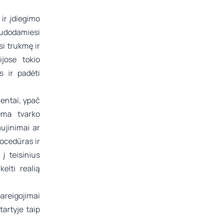
ir įdiegimo
audodamiesi
i trukmę ir
jose tokio
s ir padėti
ientai, ypač
ema tvarko
ujinimai ar
ocedūras ir
į teisinius
elti realią
areigojimai
tartyje taip