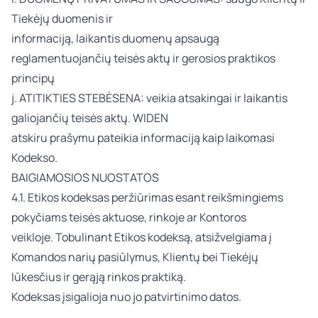
Tiekėjų duomenis ir
informaciją, laikantis duomenų apsaugą
reglamentuojančių teisės aktų ir gerosios praktikos
principų
j. ATITIKTIES STEBĖSENA: veikia atsakingai ir laikantis
galiojančių teisės aktų. WIDEN
atskiru prašymu pateikia informaciją kaip laikomasi
Kodekso.
BAIGIAMOSIOS NUOSTATOS
4.1. Etikos kodeksas peržiūrimas esant reikšmingiems
pokyčiams teisės aktuose, rinkoje ar Kontoros
veikloje. Tobulinant Etikos kodeksą, atsižvelgiama į
Komandos narių pasiūlymus, Klientų bei Tiekėjų
lūkesčius ir gerąją rinkos praktiką.
Kodeksas įsigalioja nuo jo patvirtinimo datos.