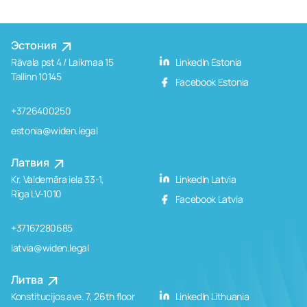
Эстония
Rävala pst 4 / Laikmaa 15
LinkedIn Estonia
Tallinn 10145
Facebook Estonia
+3726400250
estonia@widen.legal
Латвия
Kr. Valdemāra iela 33-1,
LinkedIn Latvia
Rīga LV-1010
Facebook Latvia
+37167280685
latvia@widen.legal
Литва
Konstitucijos ave. 7, 26th floor
LinkedIn Lithuania