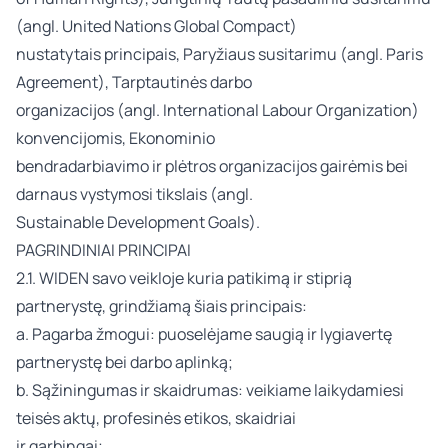
(angl. United Nations Global Compact)
nustatytais principais
,
Paryžiaus susitarimu (angl. Paris
Agreement)
, Tarptautinės darbo
organizacijos (angl. International Labour Organization)
konvencijomis
, Ekonominio
bendradarbiavimo ir plėtros organizacijos gairėmis bei
darnaus vystymosi tikslais (angl.
Sustainable Development Goals).
PAGRINDINIAI PRINCIPAI
2.1. WIDEN savo veikloje kuria patikimą ir stiprią
partnerystę, grindžiamą šiais principais:
a. Pagarba žmogui: puoselėjame saugią ir lygiavertę
partnerystę bei darbo aplinką;
b. Sąžiningumas ir skaidrumas: veikiame laikydamiesi
teisės aktų, profesinės etikos, skaidriai
ir garbingai;