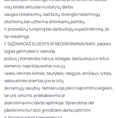
visų teisės aktuose nustatytų darbo
saugos reikalavimų, kad būtų išvengta nelaimingų
atsitikimų bei užtikrina atitinkamų politikų
ir procedūrų turėjimą bei darbuotojų supažindinimą, jei
tai reikalinga.
f. SĄŽININGAS ELGESYS IR NEDISKRIMINAVIMAS: palaiko
lygias galimybes ir vienodą
požiūrį į Komandos narius, kolegas, darbuotojus ir kitus
asmenis, nepriklausomai nuo jų
rasės, etninės kilmės, tautybės, religijos, amžiaus, lyties,
seksualinės orientacijos ar kitų
skiriamųjų savybių. Netoleruoja jokio nepriimtino elgesio,
tai yra, smurto, priekabiavimo ar
diskriminavimo darbo aplinkoje. Sprendimai dėl
įdarbinimo turi būti grindžiami darbo patirtimi
ir žiniomis pagal kompetenciją.