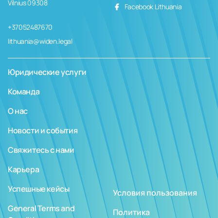
Vilnius 09308
Facebook Lithuania
+37052487670
lithuania@widen.legal
Юридические услуги
Команда
О нас
Новости и события
Свяжитесь с нами
Карьера
Успешные кейсы
Условия пользования
General Terms and
Политика