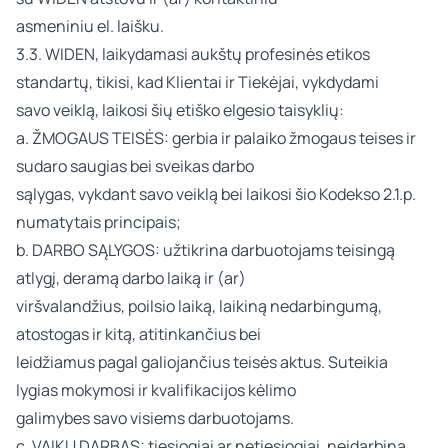
asmeniniu el. laišku.
3.3. WIDEN, laikydamasi aukštų profesinės etikos
standartų, tikisi, kad Klientai ir Tiekėjai, vykdydami
savo veiklą, laikosi šių etiško elgesio taisyklių:
a. ŽMOGAUS TEISĖS: gerbia ir palaiko žmogaus teises ir
sudaro saugias bei sveikas darbo
sąlygas, vykdant savo veiklą bei laikosi šio Kodekso 2.1.p.
numatytais principais;
b. DARBO SĄLYGOS: užtikrina darbuotojams teisingą
atlygį, deramą darbo laiką ir (ar)
viršvalandžius, poilsio laiką, laikiną nedarbingumą,
atostogas ir kitą, atitinkančius bei
leidžiamus pagal galiojančius teisės aktus. Suteikia
lygias mokymosi ir kvalifikacijos kėlimo
galimybes savo visiems darbuotojams.
c. VAIKŲ DARBAS: tiesiogiai ar netiesiogiai, neįdarbina