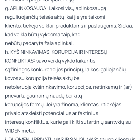
g. APLINKOSAUGA: Laikosi visų aplinkosaugą
reguliuojančių teisės aktų, kai jie yra taikomi
kliento, tiekėjo veiklai, produktams ir paslaugoms. Siekia,
kad veikla būtų vykdoma taip, kad
nebūtų padaryta žala aplinkai.
h. KYŠININKAVIMAS, KORUPCIJA IR INTERESŲ
KONFLIKTAS: savo veiklą vykdo laikantis
sąžiningos konkurencijos principų, laikosi galiojančių
kovos su korupcija teisės aktų bei
netoleruoja kyšininkavimo, korupcijos, netinkamų ir (ar)
prievarta gaunamų naudų bei kitų
korupcijos formų. Jei yra žinoma, klientas ir tiekėjas
privalo atskleisti potencialius ar faktinius
interesų konfliktus, kurie gali kilti sutartinių santykių su
WIDEN metu.
i. DUOMENŲ PRIVATUMAS IR SAUGUMAS: saugo Klientų ir