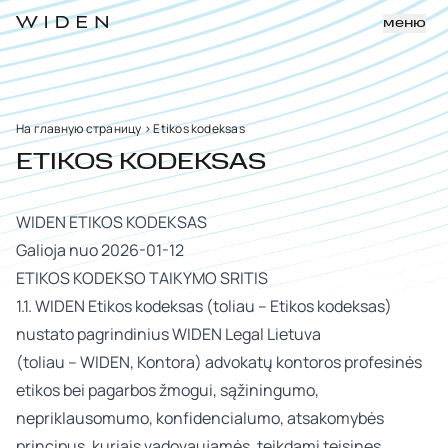
меню
На главную страницу
>
Etikos kodeksas
ETIKOS KODEKSAS
WIDEN ETIKOS KODEKSAS
Galioja nuo 2026-01-12
ETIKOS KODEKSO TAIKYMO SRITIS
1.1. WIDEN Etikos kodeksas (toliau – Etikos kodeksas)
nustato pagrindinius WIDEN Legal Lietuva
(toliau – WIDEN, Kontora) advokatų kontoros profesinės
etikos bei pagarbos žmogui, sąžiningumo,
nepriklausomumo, konfidencialumo, atsakomybės
principus, kuriais vadovaujamės, teikdami teisines