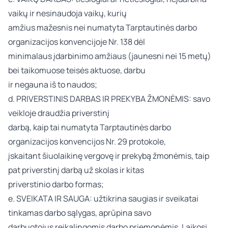
vaikų ir nesinaudoja vaikų, kurių
amžius mažesnis nei numatyta
Tarptautinės darbo
organizacijos konvencijoje Nr. 138 dėl
minimalaus įdarbinimo amžiaus
(jaunesni nei 15 metų)
bei taikomuose teisės aktuose, darbu
ir negauna iš to naudos;
d. PRIVERSTINIS DARBAS IR PREKYBA ŽMONĖMIS: savo
veikloje draudžia priverstinį
darbą, kaip tai numatyta
Tarptautinės darbo
organizacijos konvencijos Nr. 29 protokole
,
įskaitant šiuolaikinę vergovę ir prekybą žmonėmis, taip
pat priverstinį darbą už skolas ir kitas
priverstinio darbo formas;
e. SVEIKATA IR SAUGA: užtikrina saugias ir sveikatai
tinkamas darbo sąlygas, aprūpina savo
darbuotojus reikalingomis darbo priemonėmis. Laikosi