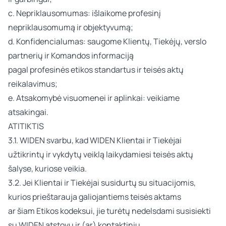
c. Nepriklausomumas: išlaikome profesinį
nepriklausomumą ir objektyvumą;
d. Konfidencialumas: saugome Klientų, Tiekėjų, verslo
partnerių ir Komandos informaciją
pagal profesinės etikos standartus ir teisės aktų
reikalavimus;
e. Atsakomybė visuomenei ir aplinkai: veikiame
atsakingai.
ATITIKTIS
3.1. WIDEN svarbu, kad WIDEN Klientai ir Tiekėjai
užtikrintų ir vykdytų veiklą laikydamiesi teisės aktų
šalyse, kuriose veikia.
3.2. Jei Klientai ir Tiekėjai susidurtų su situacijomis,
kurios prieštarauja galiojantiems teisės aktams
ar šiam Etikos kodeksui, jie turėtų nedelsdami susisiekti
su WIDEN atstovu ir (ar) kontaktiniu