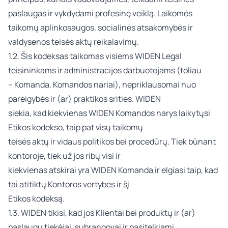
paslaugas ir vykdydami profesinę veiklą. Laikomės
taikomų aplinkosaugos, socialinės atsakomybės ir
valdysenos teisės aktų reikalavimų.
1.2. Šis kodeksas taikomas visiems WIDEN Legal
teisininkams ir administracijos darbuotojams (toliau
– Komanda, Komandos nariai), nepriklausomai nuo
pareigybės ir (ar) praktikos srities. WIDEN
siekia, kad kiekvienas WIDEN Komandos narys laikytųsi
Etikos kodekso, taip pat visų taikomų
teisės aktų ir vidaus politikos bei procedūrų. Tiek būnant
kontoroje, tiek už jos ribų visi ir
kiekvienas atskirai yra WIDEN Komanda ir elgiasi taip, kad
tai atitiktų Kontoros vertybes ir šį
Etikos kodeksą.
1.3. WIDEN tikisi, kad jos Klientai bei produktų ir (ar)
paslaugų tiekėjai, subrangovai ir pasitelkiami