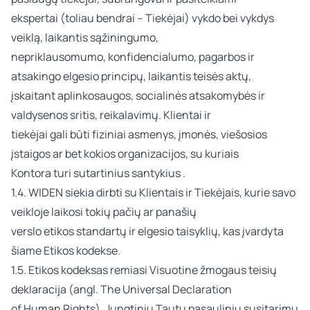
ekspertai (toliau bendrai – Tiekėjai) vykdo bei vykdys
veiklą, laikantis sąžiningumo,
nepriklausomumo, konfidencialumo, pagarbos ir
atsakingo elgesio principų, laikantis teisės aktų,
įskaitant aplinkosaugos, socialinės atsakomybės ir
valdysenos sritis, reikalavimų. Klientai ir
tiekėjai gali būti fiziniai asmenys, įmonės, viešosios
įstaigos ar bet kokios organizacijos, su kuriais
Kontora turi sutartinius santykius .
1.4. WIDEN siekia dirbti su Klientais ir Tiekėjais, kurie savo
veikloje laikosi tokių pačių ar panašių
verslo etikos standartų ir elgesio taisyklių, kas įvardyta
šiame Etikos kodekse.
1.5. Etikos kodeksas remiasi
Visuotine žmogaus teisių
deklaracija (angl. The Universal Declaration
of Human Rights)
,
Jungtinių Tautų pasauliniu susitarimu