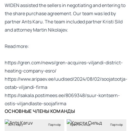
WIDEN assisted the sellers in negotiating and entering to
the share purchase agreement. Our team was led by
partner Ants Karu. The team included partner Kristi Sild
and attorney Martin Nikolajev.
Read more:
https://gren.com/news/gren-acquires-viljandi-district-
heating-company-esro/
https://www.aripaev.ee/uudised/2024/08/02/soojatootja-
ostab-viljandi-firma
https://sakala.postimees.ee/8069348/suur-kontsern-
ostis-viljandlaste-soojafirma
ОСНОВНЫЕ ЧЛЕНЫ КОМАНДЫ
Антс Кару
Партнёр
Кристи Сильд
Партнёр