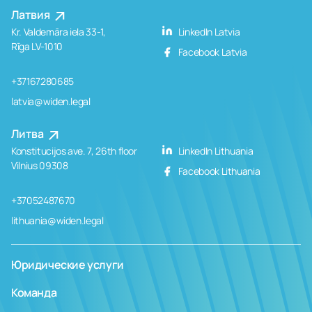
Латвия
Kr. Valdemāra iela 33-1,
LinkedIn Latvia
Rīga LV-1010
Facebook Latvia
+37167280685
latvia@widen.legal
Литва
Konstitucijos ave. 7, 26th floor
LinkedIn Lithuania
Vilnius 09308
Facebook Lithuania
+37052487670
lithuania@widen.legal
Юридические услуги
Команда