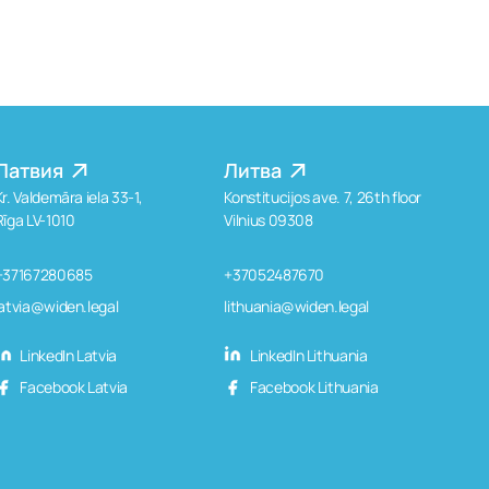
Латвия
Литва
Kr. Valdemāra iela 33-1,
Konstitucijos ave. 7, 26th floor
Rīga LV-1010
Vilnius 09308
+37167280685
+37052487670
latvia@widen.legal
lithuania@widen.legal
LinkedIn Latvia
LinkedIn Lithuania
Facebook Latvia
Facebook Lithuania