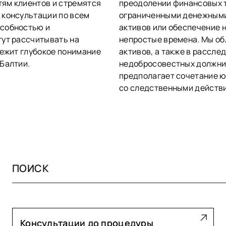
ям клиентов и стремятся
преодолении финансовых т
 консультации по всем
ограниченными денежными
особностью и
активов или обеспечение 
гут рассчитывать на
непростые времена. Мы о
лежит глубокое понимание
активов, а также в рассле
Балтии.
недобросовестных должник
предполагает сочетание 
со следственными действ
Консультации до процедуры