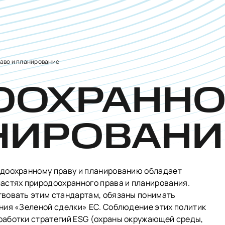
аво и планирование
ООХРАННО
НИРОВАН
одоохранному праву и планированию обладает
астях природоохранного права и планирования.
вовать этим стандартам, обязаны понимать
ния «Зеленой сделки» ЕС. Соблюдение этих политик
аботки стратегий ESG (охраны окружающей среды,