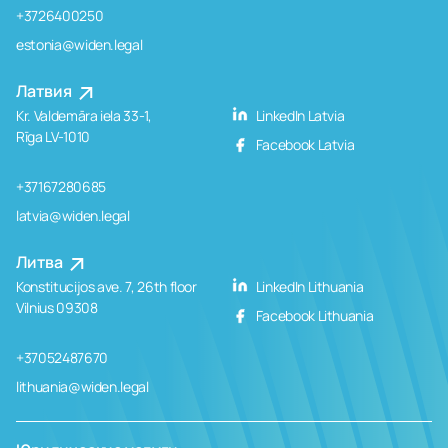
+3726400250
estonia@widen.legal
Латвия
Kr. Valdemāra iela 33-1,
LinkedIn Latvia
Rīga LV-1010
Facebook Latvia
+37167280685
latvia@widen.legal
Литва
Konstitucijos ave. 7, 26th floor
LinkedIn Lithuania
Vilnius 09308
Facebook Lithuania
+37052487670
lithuania@widen.legal