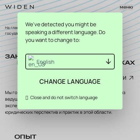
меню
We've detected you might be
На главную страницу
>
Юридические услуги
>
Закон о
speaking a different language. Do
государственных закупках
you want to change to:
ЗАКОН О
English
ГОСУДАРСТВЕННЫХ ЗАКУПКАХ
СВЯЖИТЕСЬ С НАМИ
CHANGE LANGUAGE
Мы гордимся тем, что в нашей команде работают одни из
Close and do not switch language
ведущих специалистов по закупкам в странах Балтии –
эксперты, которые играли ключевую роль в развитии
юридических перспектив и практик в этой области.
ОПЫТ