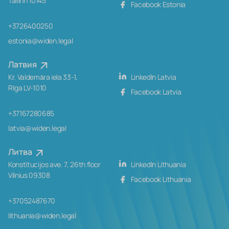
Tallinn 10145
Facebook Estonia
+3726400250
estonia@widen.legal
Латвия
Kr. Valdemāra iela 33-1,
LinkedIn Latvia
Rīga LV-1010
Facebook Latvia
+37167280685
latvia@widen.legal
Литва
Konstitucijos ave. 7, 26th floor
LinkedIn Lithuania
Vilnius 09308
Facebook Lithuania
+37052487670
lithuania@widen.legal