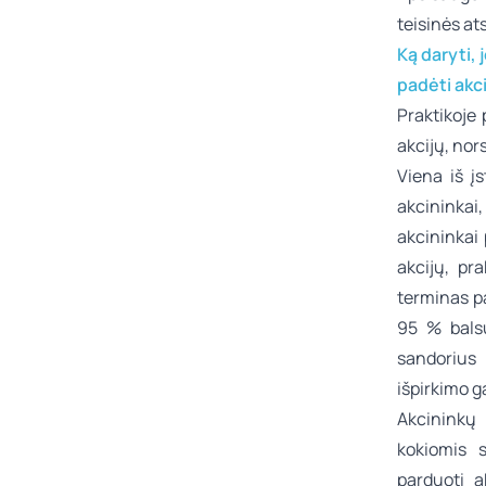
teisinės a
Ką daryti, 
padėti akci
Praktikoje 
akcijų, nors
Viena iš į
akcininkai
akcininkai 
akcijų, pr
terminas pa
95 % balsų
sandorius 
išpirkimo g
Akcininkų 
kokiomis s
parduoti a