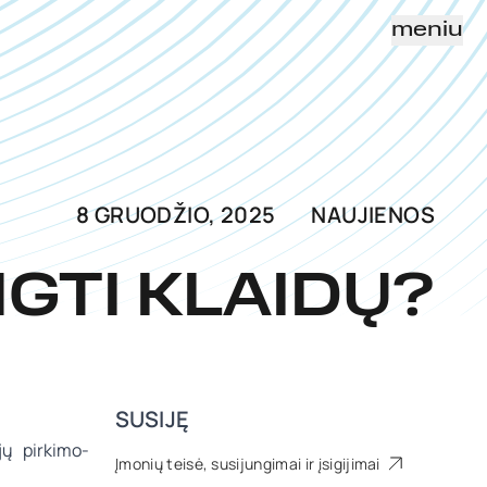
meniu
8 GRUODŽIO, 2025
NAUJIENOS
NGTI KLAIDŲ?
SUSIJĘ
?
jų pirkimo-
Įmonių teisė, susijungimai ir įsigijimai