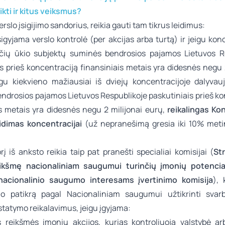
likti ir kitus veiksmus?
rslo įsigijimo sandorius, reikia gauti tam tikrus leidimus:
sigyjama verslo kontrolė (per akcijas arba turtą) ir jeigu kon
čių ūkio subjektų suminės bendrosios pajamos Lietuvos R
is prieš koncentraciją finansiniais metais yra didesnės negu 
igu kiekvieno mažiausiai iš dviejų koncentracijoje dalyvau
endrosios pajamos Lietuvos Respublikoje paskutiniais prieš ko
is metais yra didesnės negu 2 milijonai eurų,
reikalingas Ko
idimas koncentracijai
(už nepranešimą gresia iki 10% met
į iš anksto reikia taip pat pranešti specialiai komisijai (
St
eikšmę nacionaliniam saugumui turinčių įmonių potencial
 nacionalinio saugumo interesams įvertinimo komisija
), 
jo patikrą pagal Nacionaliniam saugumui užtikrinti svar
tatymo reikalavimus, jeigu įgyjama:
s reikšmės įmonių akcijos, kurias kontroliuoja valstybė ar