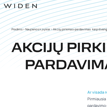
Pradinis
>
Naujienos ir įvykiai
>
Akcijų pirkimas-pardavimas: kaip išveng
AKCIJŲ PIRK
PARDAVIMA
Ar visada r
Pirmiausia
pardavimo s