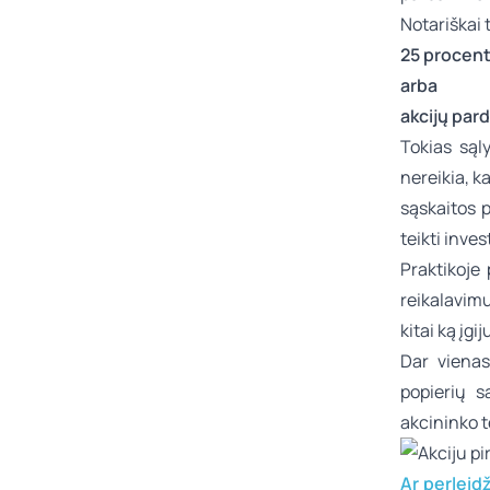
Notariškai 
25 procent
arba
akcijų par
Tokias sąl
nereikia, 
sąskaitos 
teikti inve
Praktikoje 
reikalavimus
kitai ką įgi
Dar vienas
popierių s
akcininko t
Ar perleid