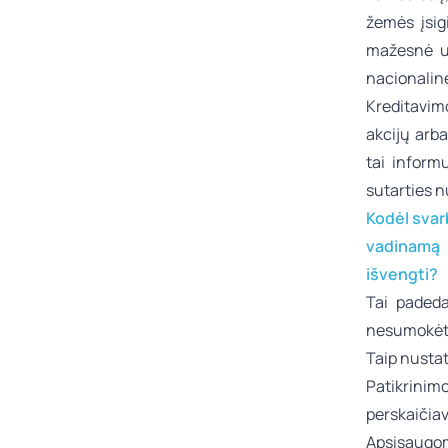
žemės įsig
mažesnė už
nacionalinė
Kreditavimo
akcijų arba
tai inform
sutarties n
Kodėl svarb
vadinamą „
išvengti?
Tai padeda 
nesumokėti
Taip nustat
Patikrini
perskaičiav
Apsisaugom