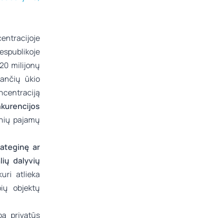
centracijoje
espublikoje
20 milijonų
jančių ūkio
ncentraciją
nkurencijos
inių pajamų
rateginę ar
ių dalyvių
kuri atlieka
bių objektų
ba privatūs