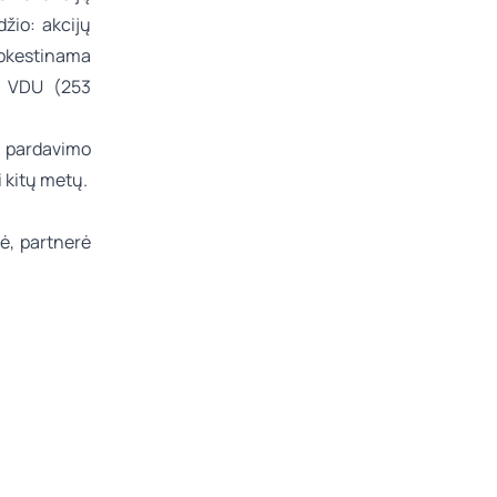
žio: akcijų
mokestinama
20 VDU (253
ų pardavimo
 kitų metų.
ė, partnerė