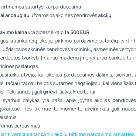
tvirtinamos sutartys, kai parduodama:
ai ar daugiau
uždarosios akcinės bendrovės
akcijų
;
davimo kaina
yra didesnė kaip
14 500 EUR
.
ygas atitinkančių akcijų pirkimo-pardavimo sutarčių tvirtinti
kai uždarosios akcinės bendrovės akcininkų asmeninės vertybin
perduotos tvarkyti finansų maklerio įmonei arba bankui, turi
sticines paslaugas.
pasitaiko atvejų, kai akcijos parduodamos dalimis, siekiant 
, tačiau tai gali baigtis sutarties negaliojimu, kai viena šalis 
jusi. Tokį sandorį gali ginčyti šalys, kreditoriai.
 svarbus dalykas yra įrašai apie įgytas akcijas bendrovės
ąskaitose, nes tik nuo to momento akcininkas gali naudo
eisėmis.
žiant verslą pakanka tik akcijų pirkimo pardavimo sutartie