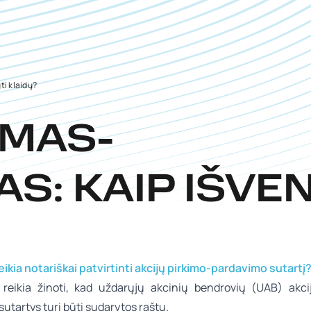
ti klaidų?
IMAS-
S: KAIP IŠVE
eikia notariškai patvirtinti akcijų pirkimo-pardavimo sutartį
 reikia žinoti, kad uždarųjų akcinių bendrovių (UAB) akci
utartys turi būti sudarytos raštu.