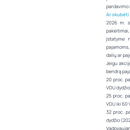
pardavimo i
Ar skubėti 
2026 m. sa
pakeitimai, 
Įstatyme 
pajamoms,
dalių ar pa
Jeigu akcij
bendrą paj
20 proc. p
VDU dydžio
25 proc. p
VDU iki 60 
32 proc. p
dydžio (20
Vadovaujan