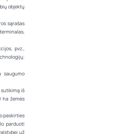
bių objektų
ros sąrašas
terminalas,
ijos, pvz.,
chnologijų;
nka saugumo
 sutikimą iš
00 ha žemės
o paskirties
lo parduoti
valstybei už