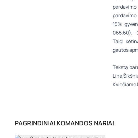
pardavimo 
pardavimo 
15% gyvent
065,60), –
Taigi keti
gautos apm
Tekstą pa
Lina Šikšn
Kviečiame 
PAGRINDINIAI KOMANDOS NARIAI