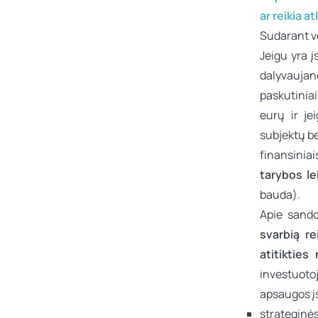
ar reikia at
Sudarant ve
Jeigu yra į
dalyvaujan
paskutinia
eurų ir je
subjektų b
finansinia
tarybos le
bauda).
Apie sandor
svarbią r
atitikties
investuoto
apsaugos įs
strateginė