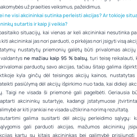
tsakomybės už praeities veiksmus, pažeidimus.
jei ne visi akcininkai sutinka perleisti akcijas? Ar tokioje situa
ninkų sutartis ir kaip ji veikia?
pasitaiko situacijų, kai vienas ar keli akcininkai nesutinka p
 kiti akcininkai jas nori parduoti, o pirkėjas nori įsigyti visą akc
statymų nustatytų priemonių galėtų būti privalomas akcijų 
, valdantys
ne mažiau kaip 95 % balsų
, turi teisę reikalauti, 
privalomai parduotų savo akcijas, tačiau šitaip galima išpirkti
aktikoje kyla ginčų dėl teisingos akcijų kainos, nustatyta
teikti pasiūlymą dėl akcijų išpirkimo nuo tada, kai didieji akci
. Taigi ne visada ši priemonė gali pagelbėti. Geriausia bū
aptarti akcininkų sutartyje, kadangi įstatymuose įtvirti
alimybė ar kiti įrankiai ne visada užtikrina norimą rezultatą.
sutartimi galima susitarti dėl akcijų perleidimo sąlygų: k
ąlygomis gali parduoti akcijas, mažumos akcininkų įsip
kcijas kartu su kitais akcininkas bei galimybė prisijungti 