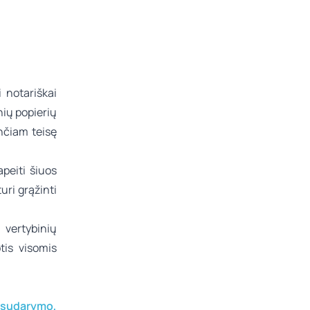
 notariškai
ių popierių
nčiam teisę
apeiti šiuos
turi grąžinti
 vertybinių
tis visomis
s sudarymo,