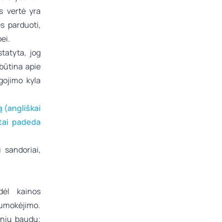
s vertė yra
s parduoti,
ei.
statyta, jog
 būtina apie
igojimo kyla
ą (angliškai
 tai padeda
i sandoriai,
dėl kainos
sumokėjimo.
inių baudų;