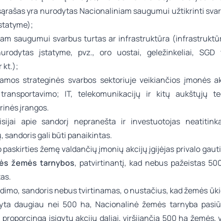
ąrašas yra nurodytas Nacionaliniam saugumui užtikrinti svar
statyme);
iam saugumui svarbus turtas ar infrastruktūra (infrastruktū
urodytas įstatyme, pvz., oro uostai, geležinkeliai, SGD 
 kt.);
yjamos strateginės svarbos sektoriuje veikiančios įmonės akc
 transportavimo; IT, telekomunikacijų ir kitų aukštųjų te
rinės įrangos.
sijai apie sandorį nepranešta ir investuotojas neatiti
, sandoris gali būti panaikintas.
paskirties žemę valdančių įmonių akcijų įgijėjas privalo gauti
nės žemės tarnybos
, patvirtinantį, kad nebus pažeistas 5
tas.
idimo, sandoris nebus tvirtinamas, o nustačius, kad žemės ūki
yta daugiau nei 500 ha, Nacionalinė žemės tarnyba pasiū
 proporcingą įsigytų akcijų daliai, viršijančią 500 ha žemės, 