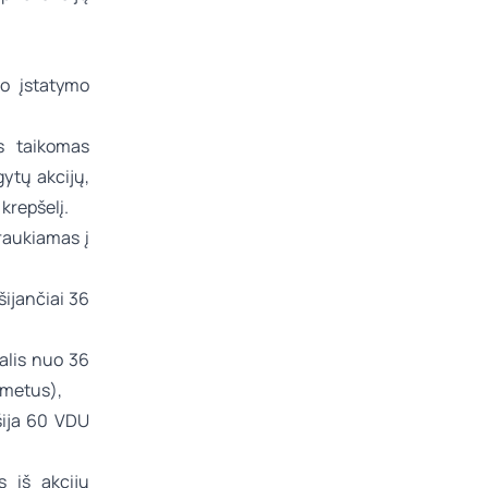
io įstatymo
s taikomas
gytų akcijų,
krepšelį.
traukiamas į
ijančiai 36
alis nuo 36
 metus),
šija 60 VDU
s iš akcijų