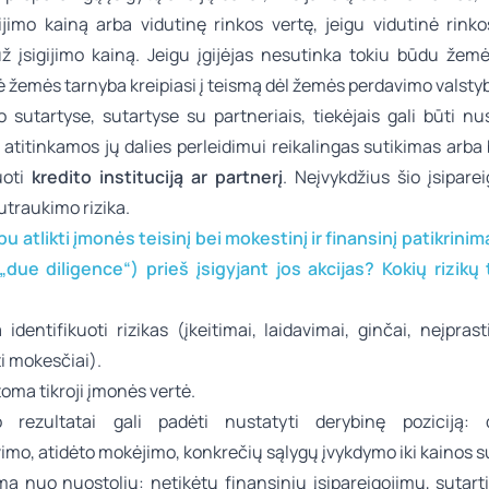
ijimo kainą arba vidutinę rinkos vertę, jeigu vidutinė rinko
 įsigijimo kainą. Jeigu įgijėjas nesutinka tokiu būdu žemė
 žemės tarnyba kreipiasi į teismą dėl žemės perdavimo valstyb
 sutartyse, sutartyse su partneriais, tiekėjais gali būti nu
 atitinkamos jų dalies perleidimui reikalingas sutikimas arba
uoti
kredito instituciją ar partnerį
. Neįvykdžius šio įsipare
utraukimo rizika.
u atlikti įmonės teisinį bei mokestinį ir finansinį patikrinim
due diligence“) prieš įsigyjant jos akcijas? Kokių rizikų
identifikuoti rizikas (įkeitimai, laidavimai, ginčai, neįprast
 mokesčiai).
oma tikroji įmonės vertė.
mo rezultatai gali padėti nustatyti derybinę poziciją: 
imo, atidėto mokėjimo, konkrečių sąlygų įvykdymo iki kainos 
a nuo nuostolių: netikėtų finansinių įsipareigojimų, sutart