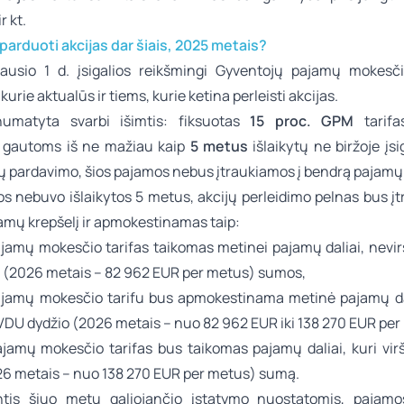
r kt.
parduoti akcijas dar šiais, 2025 metais?
usio 1 d. įsigalios reikšmingi Gyventojų pajamų mokesč
kurie aktualūs ir tiems, kurie ketina perleisti akcijas.
numatyta svarbi išimtis: fiksuotas
15 proc. GPM
tarifa
 gautoms iš ne mažiau kaip
5 metus
išlaikytų ne biržoje įsi
jų pardavimo, šios pajamos nebus įtraukiamos į bendrą pajamų 
os nebuvo išlaikytos 5 metus, akcijų perleidimo pelnas bus į
amų krepšelį ir apmokestinamas taip:
ajamų mokesčio tarifas taikomas metinei pajamų daliai, nevirš
 (2026 metais – 82 962 EUR per metus) sumos,
ajamų mokesčio tarifu bus apmokestinama metinė pajamų d
VDU dydžio (2026 metais – nuo 82 962 EUR iki 138 270 EUR per
ajamų mokesčio tarifas bus taikomas pajamų daliai, kuri vir
26 metais – nuo 138 270 EUR per metus) sumą.
tis šiuo metu galiojančio įstatymo nuostatomis, pajamo