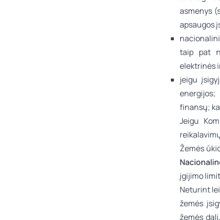
asmenys (s
apsaugos į
nacionalin
taip pat n
elektrinės ir
jeigu įsig
energijos;
finansų; ka
Jeigu Komi
reikalavimų
Žemės ūkio 
Nacionali
įgijimo limi
Neturint le
žemės įsig
žemės dalį,