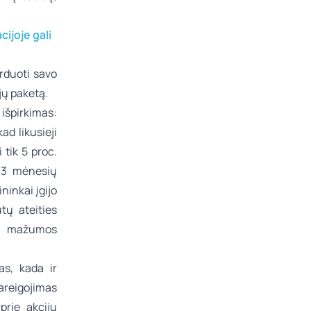
cijoje gali
arduoti savo
ijų paketą.
išpirkimas:
kad likusieji
 tik 5 proc.
s 3 mėnesių
ninkai įgijo
tų ateities
nta mažumos
as, kada ir
areigojimas
prie akcijų