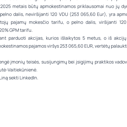
2025 metais būtų apmokestinamos priklausomai nuo jų dyd
pelno dalis, neviršijanti 120 VDU (253 065,60 Eur), yra ap
ojų pajamų mokesčio tarifu, o pelno dalis, viršijanti 1
 20% GPM tarifu.
nant parduoti akcijas, kurios išlaikytos 5 metus, o iš akcij
okestinamos pajamos viršys 253 065,60 EUR, vertėtų palaukti
rengė
įmonių teisės, susijungimų bei įsigijimų
praktikos vadov
iutė-Vaitiekūnienė
.
Liną sekti
LinkedIn.