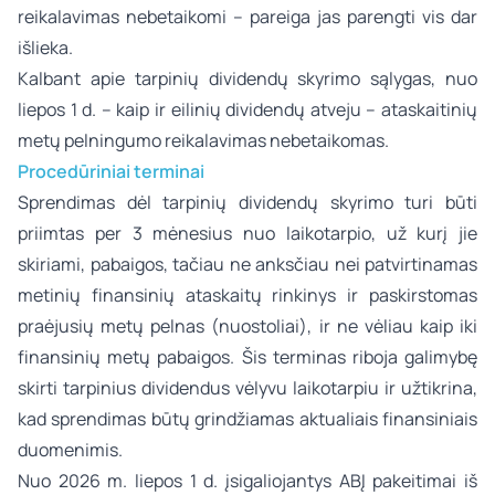
reikalavimas nebetaikomi – pareiga jas parengti vis dar
išlieka.
Kalbant apie tarpinių dividendų skyrimo sąlygas, nuo
liepos 1 d. – kaip ir eilinių dividendų atveju – ataskaitinių
metų pelningumo reikalavimas nebetaikomas.
Procedūriniai terminai
Sprendimas dėl tarpinių dividendų skyrimo turi būti
priimtas per 3 mėnesius nuo laikotarpio, už kurį jie
skiriami, pabaigos, tačiau ne anksčiau nei patvirtinamas
metinių finansinių ataskaitų rinkinys ir paskirstomas
praėjusių metų pelnas (nuostoliai), ir ne vėliau kaip iki
finansinių metų pabaigos. Šis terminas riboja galimybę
skirti tarpinius dividendus vėlyvu laikotarpiu ir užtikrina,
kad sprendimas būtų grindžiamas aktualiais finansiniais
duomenimis.
Nuo 2026 m. liepos 1 d. įsigaliojantys ABĮ pakeitimai iš