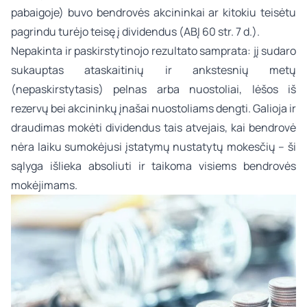
pabaigoje) buvo bendrovės akcininkai ar kitokiu teisėtu
pagrindu turėjo teisę į dividendus (ABĮ 60 str. 7 d.).
Nepakinta ir paskirstytinojo rezultato samprata: jį sudaro
sukauptas ataskaitinių ir ankstesnių metų
(nepaskirstytasis) pelnas arba nuostoliai, lėšos iš
rezervų bei akcininkų įnašai nuostoliams dengti. Galioja ir
draudimas mokėti dividendus tais atvejais, kai bendrovė
nėra laiku sumokėjusi įstatymų nustatytų mokesčių – ši
sąlyga išlieka absoliuti ir taikoma visiems bendrovės
mokėjimams.