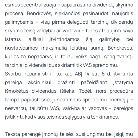
esmės decentralizuoja ir supaprastina dividendų skyrimo
procesą. Bendrovės, siekiančios pasinaudoti naujomis
galimybėmis – visų pirma deleguoti tarpinių dividendų
skyrimo teisę valdybai ar vadovui – turės atnaujinti savo
įstatus, aiškiai įtvirtindamos šią galimybę bei
nustatydamos maksimalią leistiną sumą. Bendrovės,
kurios to nepadarys, ir toliau veiks pagal seną tvarką:
tarpiniai dividendai bus skiriami tik VAS sprendimu.
Svarbu nepamiršti ir to, kad ABĮ 14 str. 6 d. įtvirtinta
pareiga akcininkui grąžinti pažeidžiant įstatymą
išmokėtus dividendus išlieka. Todėl, nors procedūra
tampa paprastesnė, ji neatima iš sprendimų priėmėjų –
nesvarbu, tai būtų VAS, valdyba ar vadovas – pareigos
įsitikinti, kad visos teisinės sąlygos yra tenkinamos.
Tekstą parengė
įmonių teisės, susijungimų bei įsigijimų