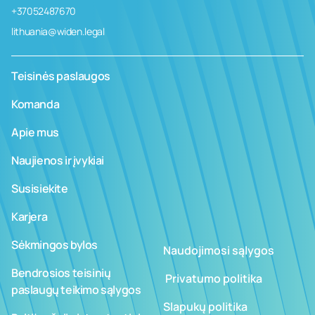
+37052487670
lithuania@widen.legal
Teisinės paslaugos
Komanda
Apie mus
Naujienos ir įvykiai
Susisiekite
Karjera
Sėkmingos bylos
Naudojimosi sąlygos
Bendrosios teisinių
­ ­­Privatumo politika
paslaugų teikimo sąlygos
Slapukų politika