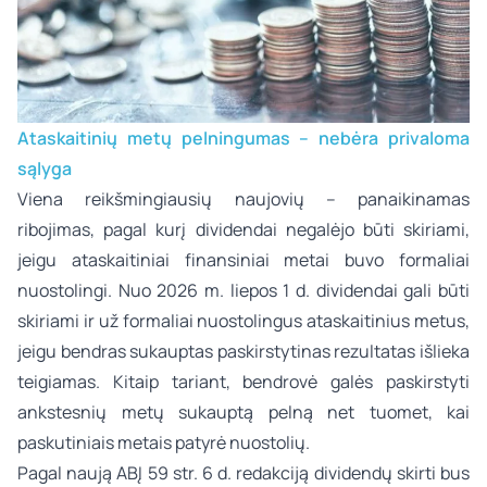
Ataskaitinių metų pelningumas – nebėra privaloma
sąlyga
Viena reikšmingiausių naujovių – panaikinamas
ribojimas, pagal kurį dividendai negalėjo būti skiriami,
jeigu ataskaitiniai finansiniai metai buvo formaliai
nuostolingi. Nuo 2026 m. liepos 1 d. dividendai gali būti
skiriami ir už formaliai nuostolingus ataskaitinius metus,
jeigu bendras sukauptas paskirstytinas rezultatas išlieka
teigiamas. Kitaip tariant, bendrovė galės paskirstyti
ankstesnių metų sukauptą pelną net tuomet, kai
paskutiniais metais patyrė nuostolių.
Pagal naują ABĮ 59 str. 6 d. redakciją dividendų skirti bus