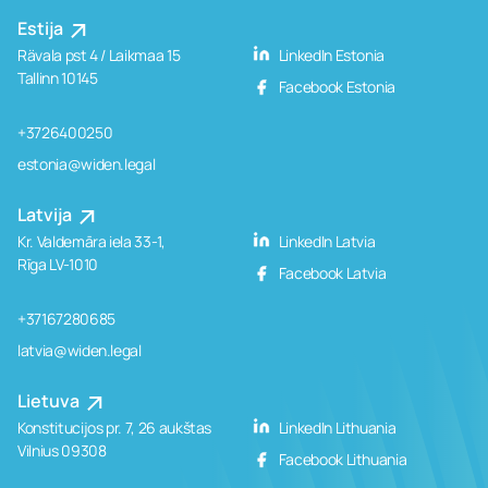
Estija
Rävala pst 4 / Laikmaa 15
LinkedIn Estonia
Tallinn 10145
Facebook Estonia
+3726400250
estonia@widen.legal
Latvija
Kr. Valdemāra iela 33-1,
LinkedIn Latvia
Rīga LV-1010
Facebook Latvia
+37167280685
latvia@widen.legal
Lietuva
Konstitucijos pr. 7, 26 aukštas
LinkedIn Lithuania
Vilnius 09308
Facebook Lithuania