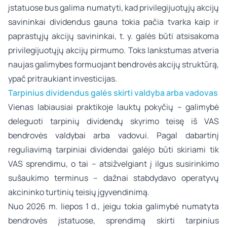
įstatuose bus galima numatyti, kad privilegijuotųjų akcijų
savininkai dividendus gauna tokia pačia tvarka kaip ir
paprastųjų akcijų savininkai, t. y. galės būti atsisakoma
privilegijuotųjų akcijų pirmumo. Toks lankstumas atveria
naujas galimybes formuojant bendrovės akcijų struktūrą,
ypač pritraukiant investicijas.
Tarpinius dividendus galės skirti valdyba arba vadovas
Vienas labiausiai praktikoje lauktų pokyčių – galimybė
deleguoti tarpinių dividendų skyrimo teisę iš VAS
bendrovės valdybai arba vadovui. Pagal dabartinį
reguliavimą tarpiniai dividendai galėjo būti skiriami tik
VAS sprendimu, o tai – atsižvelgiant į ilgus susirinkimo
sušaukimo terminus – dažnai stabdydavo operatyvų
akcininko turtinių teisių įgyvendinimą.
Nuo 2026 m. liepos 1 d., jeigu tokia galimybė numatyta
bendrovės įstatuose, sprendimą skirti tarpinius