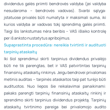
dividendus galės priimti bendrovės valdyba (jei valdyba
nesudaroma – bendrovės vadovas). Svarbi sąlyga:
įstatuose privalės būti numatyta ir maksimali suma, iki
kurios valdyba ar vadovas tokį sprendimą galės priimti.
Taigi šis lankstumas nėra beribis – VAS išlaiko kontrolę
per iš anksto nustatytus apribojimus.
Supaprastinta procedūra: nereikia tvirtinti ir audituoti
tarpinių ataskaitų
Iki šiol sprendimui skirti tarpinius dividendus privalėjo
būti ne tik parengtas, bet ir VAS patvirtintas tarpinių
finansinių ataskaitų rinkinys. Jeigu bendrovei privalomas
metinis auditas – tarpinės ataskaitos taip pat turėjo būti
audituotos. Nuo liepos šie reikalavimai panaikinami:
pakaks parengti tarpinių finansinių ataskaitų rinkinį ir
sprendimo skirti tarpinius dividendus projektą. Tarpinių
ataskaitų tvirtinimo pareiga bei privalomojo audito