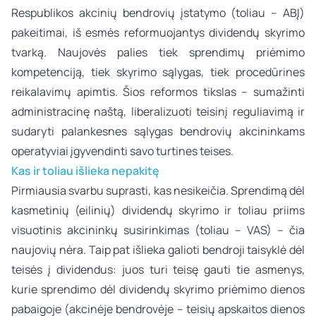
Respublikos akcinių bendrovių įstatymo (toliau – ABĮ)
pakeitimai, iš esmės reformuojantys dividendų skyrimo
tvarką. Naujovės palies tiek sprendimų priėmimo
kompetenciją, tiek skyrimo sąlygas, tiek procedūrines
reikalavimų apimtis. Šios reformos tikslas – sumažinti
administracinę naštą, liberalizuoti teisinį reguliavimą ir
sudaryti palankesnes sąlygas bendrovių akcininkams
operatyviai įgyvendinti savo turtines teises.
Kas ir toliau išlieka nepakitę
Pirmiausia svarbu suprasti, kas nesikeičia. Sprendimą dėl
kasmetinių (eilinių) dividendų skyrimo ir toliau priims
visuotinis akcininkų susirinkimas (toliau – VAS) – čia
naujovių nėra. Taip pat išlieka galioti bendroji taisyklė dėl
teisės į dividendus: juos turi teisę gauti tie asmenys,
kurie sprendimo dėl dividendų skyrimo priėmimo dienos
pabaigoje (akcinėje bendrovėje – teisių apskaitos dienos