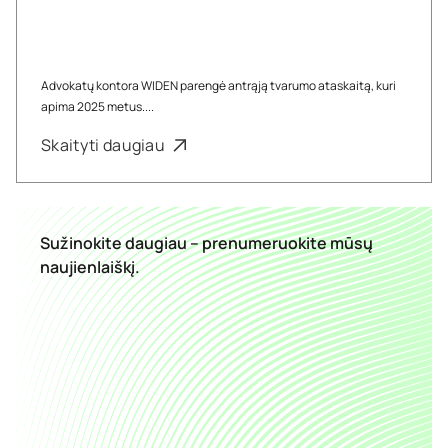
Advokatų kontora WIDEN parengė antrąją tvarumo ataskaitą, kuri
apima 2025 metus....
Skaityti daugiau
Sužinokite daugiau – prenumeruokite mūsų
naujienlaiškį.