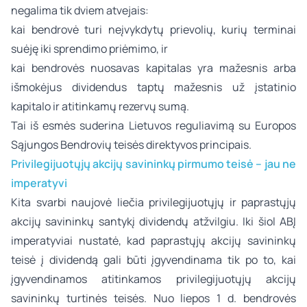
negalima tik dviem atvejais:
kai bendrovė turi neįvykdytų prievolių, kurių terminai
suėję iki sprendimo priėmimo, ir
kai bendrovės nuosavas kapitalas yra mažesnis arba
išmokėjus dividendus taptų mažesnis už įstatinio
kapitalo ir atitinkamų rezervų sumą.
Tai iš esmės suderina Lietuvos reguliavimą su Europos
Sąjungos Bendrovių teisės direktyvos principais.
Privilegijuotųjų akcijų savininkų pirmumo teisė – jau ne
imperatyvi
Kita svarbi naujovė liečia privilegijuotųjų ir paprastųjų
akcijų savininkų santykį dividendų atžvilgiu. Iki šiol ABĮ
imperatyviai nustatė, kad paprastųjų akcijų savininkų
teisė į dividendą gali būti įgyvendinama tik po to, kai
įgyvendinamos atitinkamos privilegijuotųjų akcijų
savininkų turtinės teisės. Nuo liepos 1 d. bendrovės