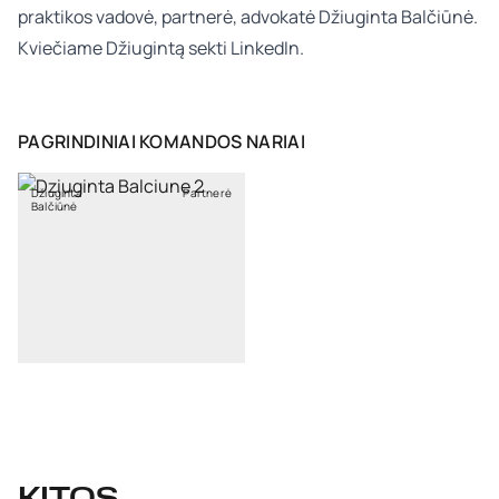
praktikos vadovė, partnerė, advokatė
Džiuginta Balčiūnė
.
Kviečiame Džiugintą sekti
LinkedIn.
PAGRINDINIAI KOMANDOS NARIAI
Džiuginta
Partnerė
Balčiūnė