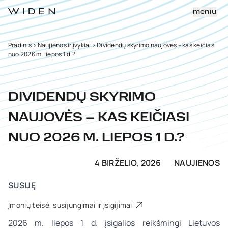
meniu
Pradinis
>
Naujienos ir įvykiai
>
Dividendų skyrimo naujovės – kas keičiasi
nuo 2026 m. liepos 1 d.?
DIVIDENDŲ SKYRIMO
NAUJOVĖS – KAS KEIČIASI
NUO 2026 M. LIEPOS 1 D.?
4 BIRŽELIO, 2026
NAUJIENOS
SUSIJĘ
Įmonių teisė, susijungimai ir įsigijimai
2026 m. liepos 1 d. įsigalios reikšmingi Lietuvos