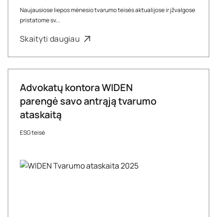
Naujausiose liepos mėnesio tvarumo teisės aktualijose ir įžvalgose
pristatome sv...
Skaityti daugiau
Advokatų kontora WIDEN
parengė savo antrąją tvarumo
ataskaitą
ESG teisė