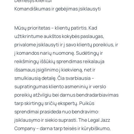
Dėmesys klientui
Komandiškumas ir gebėjimas įsiklausyti
Mūsų prioritetas – klientų patirtis. Kad
užtikrintume aukštos kokybės paslaugas,
privalome įsiklausyti ir į savo klientų poreikius, ir
į komandos narių nuomonę. Sudėtingų ir
reikšmingų iššūkių sprendimas reikalauja
išsamaus įsigilinimo į kiekvieną, net ir
smulkiausią detalę. Čia svarbiausia –
supratingumas kliento asmeninių ir verslo
poreikių atžvilgiu bei darnus bendradarbiavimas
tarp skirtingų sričių ekspertų. Puikūs
sprendimai prasideda nuo bendravimo:
įsiklausymo ir siekio suprasti. The Legal Jazz
Company – darna tarp teisės ir kūrybiškumo,