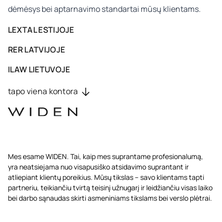
dėmėsys bei aptarnavimo standartai mūsų klientams.
LEXTAL ESTIJOJE
RER LATVIJOJE
ILAW LIETUVOJE
tapo viena kontora
Mes esame WIDEN. Tai, kaip mes suprantame profesionalumą,
yra neatsiejama
nuo visapusiško atsidavimo suprantant ir
atliepiant klientų poreikius. Mūsų tikslas – savo klientams tapti
partneriu, teikiančiu tvirtą
teisinį užnugarį ir leidžiančiu visas laiko
bei darbo sąnaudas skirti asmeniniams tikslams bei verslo plėtrai.