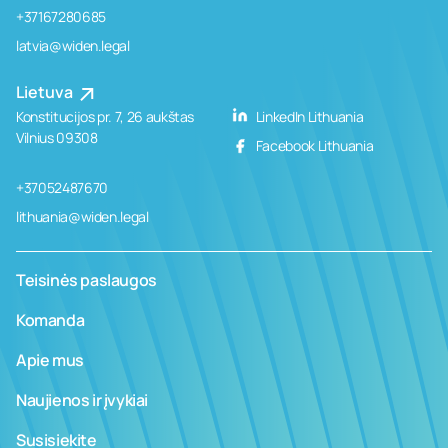
+37167280685
latvia@widen.legal
Lietuva
Konstitucijos pr. 7, 26 aukštas
LinkedIn Lithuania
Vilnius 09308
Facebook Lithuania
+37052487670
lithuania@widen.legal
Teisinės paslaugos
Komanda
Apie mus
Naujienos ir įvykiai
Susisiekite