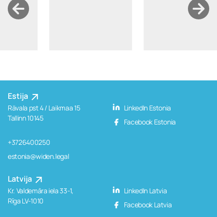
Estija
Rävala pst 4 / Laikmaa 15
LinkedIn Estonia
Tallinn 10145
Facebook Estonia
+3726400250
estonia@widen.legal
Latvija
Kr. Valdemāra iela 33-1,
LinkedIn Latvia
Rīga LV-1010
Facebook Latvia