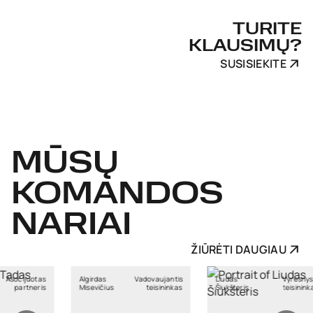
TURITE
KLAUSIMŲ?
SUSISIEKITE
MŪSŲ
KOMANDOS
NARIAI
ŽIŪRĖTI DAUGIAU
s
Vadovaujantis
Liudas
Vyresnysis
Regina
ius
teisininkas
Šiukšteris
teisininkas
Kavaliauskaitė