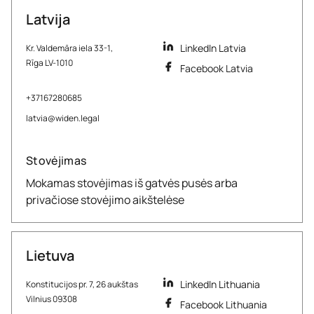
Latvija
LinkedIn Latvia
Kr. Valdemāra iela 33-1,
Rīga LV-1010
Facebook Latvia
+37167280685
latvia@widen.legal
Stovėjimas
Mokamas stovėjimas iš gatvės pusės arba
privačiose stovėjimo aikštelėse
Lietuva
LinkedIn Lithuania
Konstitucijos pr. 7, 26 aukštas
Vilnius 09308
Facebook Lithuania