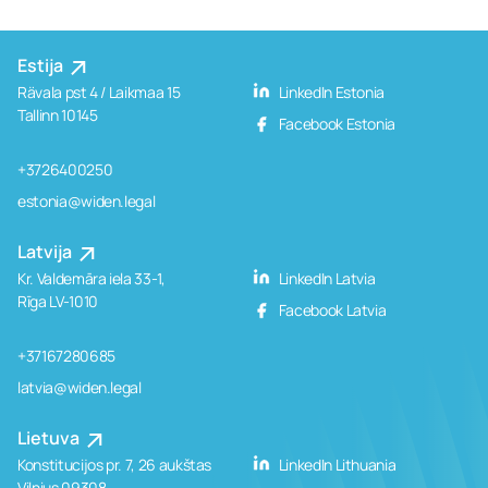
Estija
Rävala pst 4 / Laikmaa 15
LinkedIn Estonia
Tallinn 10145
Facebook Estonia
+3726400250
estonia@widen.legal
Latvija
Kr. Valdemāra iela 33-1,
LinkedIn Latvia
Rīga LV-1010
Facebook Latvia
+37167280685
latvia@widen.legal
Lietuva
Konstitucijos pr. 7, 26 aukštas
LinkedIn Lithuania
Vilnius 09308