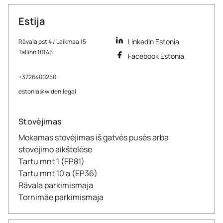
Estija
LinkedIn Estonia
Rävala pst 4 / Laikmaa 15
Tallinn 10145
Facebook Estonia
+3726400250
estonia@widen.legal
Stovėjimas
Mokamas stovėjimas iš gatvės pusės arba
stovėjimo aikštelėse
Tartu mnt 1 (EP81)
Tartu mnt 10 a (EP36)
Rävala parkimismaja
Tornimäe parkimismaja