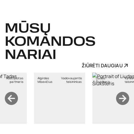
MŪSŲ
KOMANDOS
NARIAI
ŽIŪRĖTI DAUGIAU
as
Vadovaujantis
Liudas
Vyresnysis
Regina
čius
teisininkas
Šiukšteris
teisininkas
Kavaliauskaitė