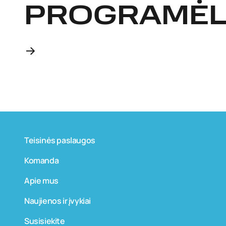
PROGRAMĖL
Teisinės paslaugos
Komanda
Apie mus
Naujienos ir įvykiai
Susisiekite