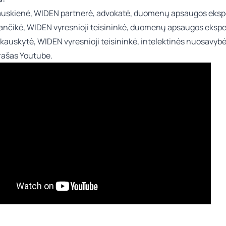
auskienė
, WIDEN partnerė, advokatė, duomenų apsaugos eksp
tančikė
, WIDEN vyresnioji teisininkė, duomenų apsaugos ekspe
nkauskytė
, WIDEN vyresnioji teisininkė, intelektinės nuosavyb
rašas Youtube
.