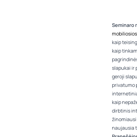
Seminaro 
mobiliosios
kaip teisin
kaip tinka
pagrindinė
slapukai ir
geroji slap
privatumo p
internetini
kaip nepaže
dirbtinis i
žinomiausi 
naujausia t
Pranešėjo