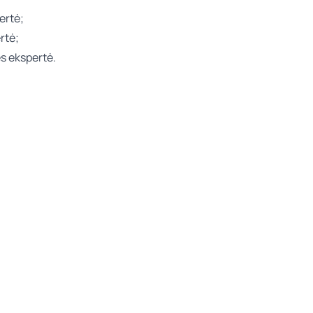
ertė;
rtė;
ės ekspertė.