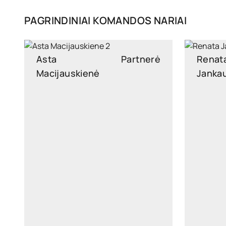
PAGRINDINIAI KOMANDOS NARIAI
Asta
Partnerė
Renat
Macijauskienė
Janka
asta.macijauskiene@widen.legal
renata.
LinkedIn
+370 6899 4371