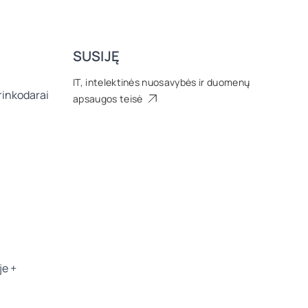
SUSIJĘ
IT, intelektinės nuosavybės ir duomenų
 rinkodarai
apsaugos teisė
je +