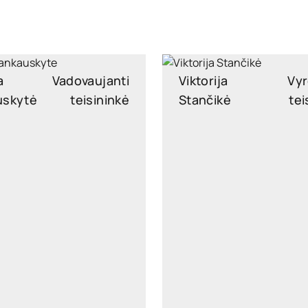
a
Vadovaujanti
Viktorija
Vyr
uskytė
teisininkė
Stančikė
tei
jankauskyte@widen.legal
viktorija.stancike@widen.
LinkedIn
Lin
+370 6265 9851
+370 6921