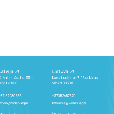
Latvija
Lietuva
Kr. Valdemāra iela 33-1,
Konstitucijos pr. 7, 26 aukštas
Rīga LV-1010
Vilnius 09308
+37167280685
+37052487670
latvia@widen.legal
lithuania@widen.legal