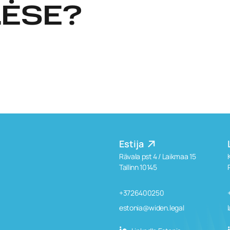
ĖSE?
Estija
Rävala pst 4 / Laikmaa 15
Tallinn 10145
+3726400250
estonia@widen.legal