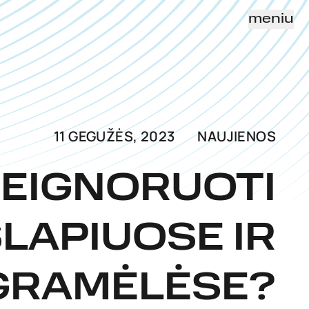
meniu
11 GEGUŽĖS, 2023
NAUJIENOS
NEIGNORUOTI
LAPIUOSE IR
GRAMĖLĖSE?