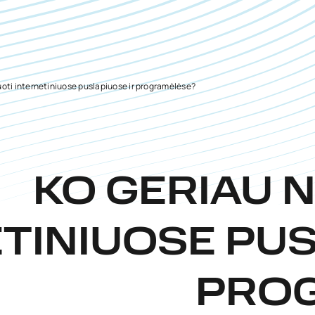
oti internetiniuose puslapiuose ir programėlėse?
KO GERIAU 
TINIUOSE PUS
PRO