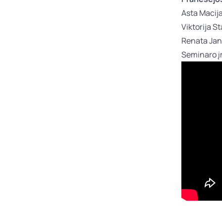
Asta Macij
Viktorija S
Renata Ja
Seminaro į