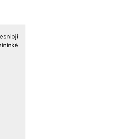
esnioji
sininkė
legal
kedIn
 9135