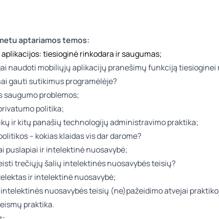
metu aptariamos temos:
 aplikacijos: tiesioginė rinkodara ir saugumas;
gai naudoti mobiliųjų aplikacijų pranešimų funkciją tiesioginei
mai gauti sutikimus programėlėje?
s saugumo problemos;
 privatumo politika;
ukų ir kitų panašių technologijų administravimo praktika;
olitikos – kokias klaidas vis dar darome?
ai puslapiai ir intelektinė nuosavybė;
isti trečiųjų šalių intelektinės nuosavybės teisių?
ntelektas ir intelektinė nuosavybė;
intelektinės nuosavybės teisių (ne)pažeidimo atvejai praktiko
eismų praktika.
s: