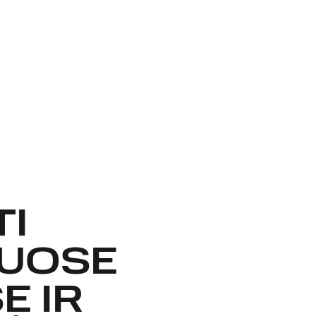
I
IUOSE
E IR