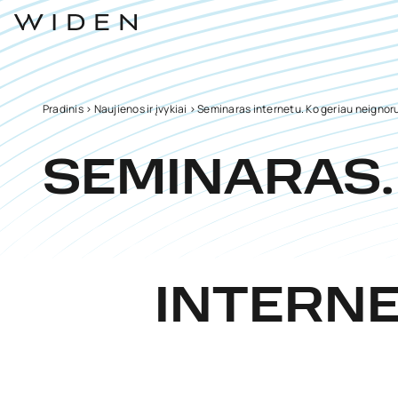
Pradinis
>
Naujienos ir įvykiai
>
Seminaras internetu. Ko geriau neignoru
SEMINARAS.
INTERNE