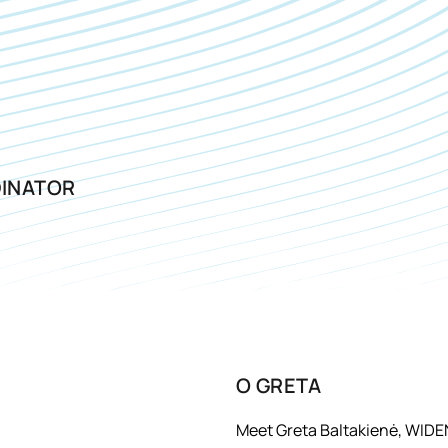
INATOR
О
GRETA
Meet Greta Baltakienė, WIDEN