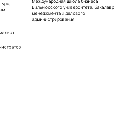
Международная школа бизнеса
тура,
Вильнюсского университета, бакалавр
ным
менеджмента и делового
администрирования
циалист
инистратор