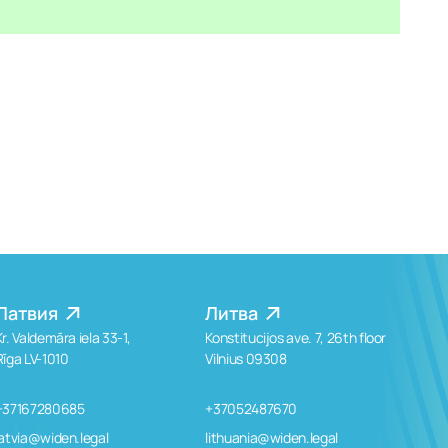
Латвия
Литва
Kr. Valdemāra iela 33-1,
Konstitucijos ave. 7, 26th floor
Rīga LV-1010
Vilnius 09308
+37167280685
+37052487670
latvia@widen.legal
lithuania@widen.legal