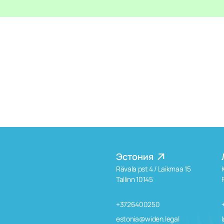
Эстония
Rävala pst 4 / Laikmaa 15
Tallinn 10145
+3726400250
estonia@widen.legal