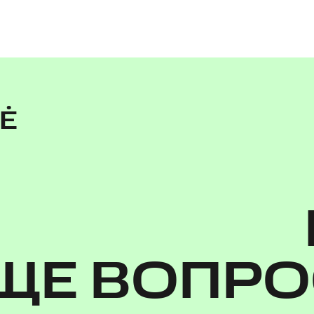
NĖ
ЩЕ ВОПР