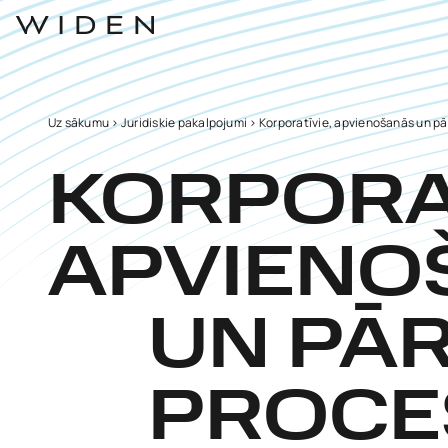
Uz sākumu
>
Juridiskie pakalpojumi
>
Korporatīvie, apvienošanās un p
KORPORAT
APVIENO
UN PĀ
PROCE