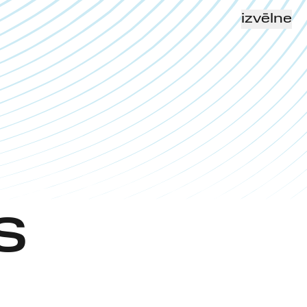
izvēlne
S