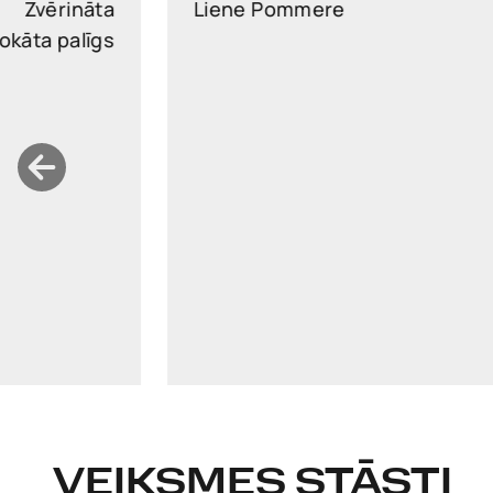
Liene Pommere
Partneri
liene.pommere@widen.legal
Linkedin
+37129325015
VEIKSMES STĀSTI