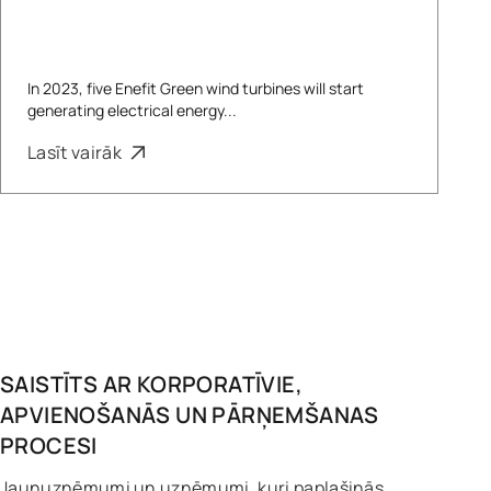
In 2023, five Enefit Green wind turbines will start
generating electrical energy...
Lasīt vairāk
SAISTĪTS AR
KORPORATĪVIE,
APVIENOŠANĀS UN PĀRŅEMŠANAS
PROCESI
Jaunuzņēmumi un uzņēmumi, kuri paplašinās