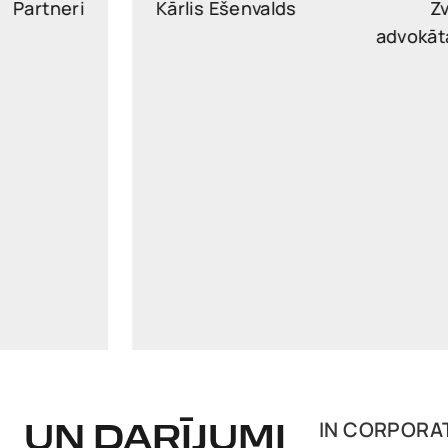
Kārlis Ešenvalds
Zvērināta
advokāta palīgs
karlis.esenvalds@widen.legal
Linkedin
+37128704872
IN CORPORA
UN DARĪJUMI