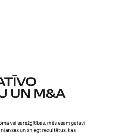
ATĪVO
U UN M&A
oma vai sarežģītības, mēs esam gatavi
 nianses un sniegt rezultātus, kas