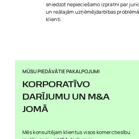
sniedzot nepieciešamo izpratni par juri
un reālajām uzņēmējdarbības problēmā
klienti.
MŪSU PIEDĀVĀTIE PAKALPOJUMI
KORPORATĪVO
DARĪJUMU UN M&A
JOMĀ
Mēs konsultējam klientus visos komerctiesību