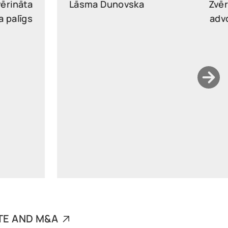
Lāsma Dunovska
Zvērināts
advokāts
lasma.dunovska@widen.legal
Linkedin
+37128246181
TE AND M&A