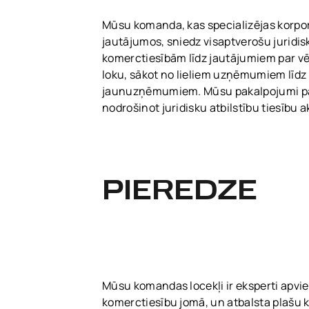
Mūsu komanda, kas specializējas korp
jautājumos, sniedz visaptverošu juridi
komerctiesībām līdz jautājumiem par vē
loku, sākot no lieliem uzņēmumiem līd
jaunuzņēmumiem. Mūsu pakalpojumi pal
nodrošinot juridisku atbilstību tiesību 
PIEREDZE
Mūsu komandas locekļi ir eksperti ap
komerctiesību jomā, un atbalsta plašu k