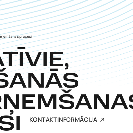
ārņemšanas procesi
ĪVIE,
ŠANĀS
RŅEMŠANA
SI
KONTAKTINFORMĀCIJA