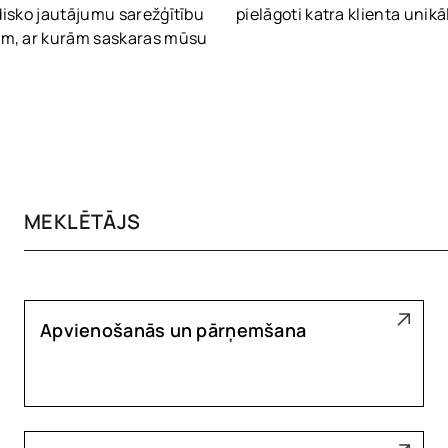
disko jautājumu sarežģītību
pielāgoti katra klienta unik
m, ar kurām saskaras mūsu
Apvienošanās un pārņemšana