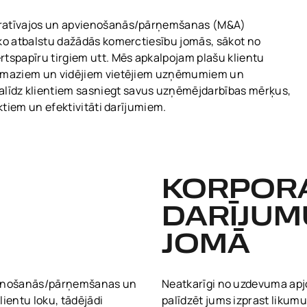
oratīvajos un apvienošanās/pārņemšanas (M&A)
sko atbalstu dažādās komerctiesību jomās, sākot no
rtspapīru tirgiem utt. Mēs apkalpojam plašu klientu
z maziem un vidējiem vietējiem uzņēmumiem un
īdz klientiem sasniegt savus uzņēmējdarbības mērķus,
aktiem un efektivitāti darījumiem.
KORPOR
DARĪJUM
JOMĀ
vienošanās/pārņemšanas un
Neatkarīgi no uzdevuma apj
lientu loku, tādējādi
palīdzēt jums izprast likumu