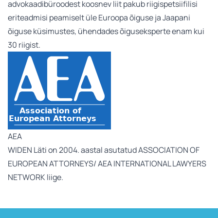
advokaadibüroodest koosnev liit pakub riigispetsiifilisi
eriteadmisi peamiselt üle Euroopa õiguse ja Jaapani
õiguse küsimustes, ühendades õiguseksperte enam kui
30 riigist.
AEA
WIDEN Läti on 2004. aastal asutatud ASSOCIATION OF
EUROPEAN ATTORNEYS/ AEA INTERNATIONAL LAWYERS
NETWORK liige.