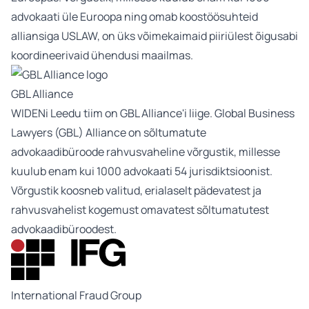
advokaati üle Euroopa ning omab koostöösuhteid
alliansiga USLAW, on üks võimekaimaid piiriülest õigusabi
koordineerivaid ühendusi maailmas.
GBL Alliance
WIDENi Leedu tiim on GBL Alliance'i liige. Global Business
Lawyers (GBL) Alliance on sõltumatute
advokaadibüroode rahvusvaheline võrgustik, millesse
kuulub enam kui 1000 advokaati 54 jurisdiktsioonist.
Võrgustik koosneb valitud, erialaselt pädevatest ja
rahvusvahelist kogemust omavatest sõltumatutest
advokaadibüroodest.
International Fraud Group