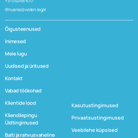
+37052487670
lithuania@widen.legal
Õigusteenused
Inimesed
Meie lugu
Uudised ja üritused
Kontakt
Vabad töökohad
Klientide lood
Kasutustingimused
Kliendilepingu
Privaatsustingimused
Üldtingimused
Veebilehe küpsised
Balti ja rahvusvaheline