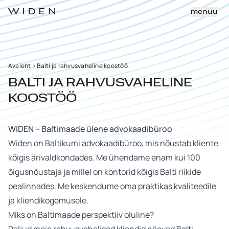
menüü
Avaleht
>
Balti ja rahvusvaheline koostöö
BALTI JA RAHVUSVAHELINE
KOOSTÖÖ
WIDEN – Baltimaade ülene advokaadibüroo
Widen on Baltikumi advokaadibüroo, mis nõustab kliente
kõigis ärivaldkondades. Me ühendame enam kui 100
õigusnõustaja ja millel on kontorid kõigis Balti riikide
pealinnades. Me keskendume oma praktikas kvaliteedile
ja kliendikogemusele.
Miks on Baltimaade perspektiiv oluline?