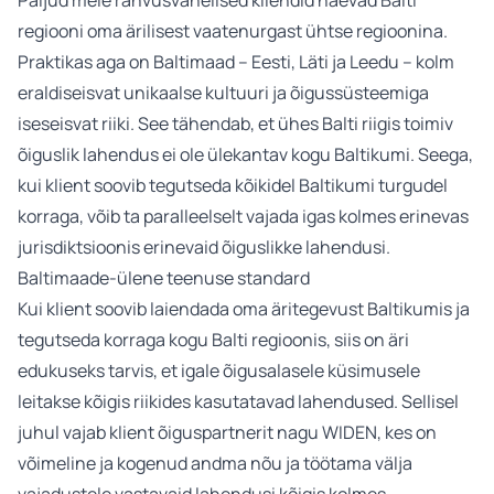
Paljud meie rahvusvahelised kliendid näevad Balti
regiooni oma ärilisest vaatenurgast ühtse regioonina.
Praktikas aga on Baltimaad – Eesti, Läti ja Leedu – kolm
eraldiseisvat unikaalse kultuuri ja õigussüsteemiga
iseseisvat riiki. See tähendab, et ühes Balti riigis toimiv
õiguslik lahendus ei ole ülekantav kogu Baltikumi. Seega,
kui klient soovib tegutseda kõikidel Baltikumi turgudel
korraga, võib ta paralleelselt vajada igas kolmes erinevas
jurisdiktsioonis erinevaid õiguslikke lahendusi.
Baltimaade-ülene teenuse standard
Kui klient soovib laiendada oma äritegevust Baltikumis ja
tegutseda korraga kogu Balti regioonis, siis on äri
edukuseks tarvis, et igale õigusalasele küsimusele
leitakse kõigis riikides kasutatavad lahendused. Sellisel
juhul vajab klient õiguspartnerit nagu WIDEN, kes on
võimeline ja kogenud andma nõu ja töötama välja