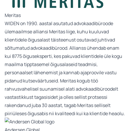
Meritas
WIDEN on 1990. aastal asutatud advokaadibüroode
ülemaailmse alliansi Meritas liige, kuhu kuuluvad
klientidele õigusalast täisteenust osutavad juhtivad
sõltumatud advokaadibürood. Allianss ühendab enam
kui 8775 õiguseksperti, kes pakuvad klientidele üle kogu
maailma tipptasemel õigusalaseid teadmisi,
personaalset lähenemist ja kannab ajaproovile vastu
pidanud kutseväärtuseid. Meritas kogub töö
rahvusvahelisel suunamisel alati advokaadibüroodelt
vastastikkust tagasisidet ja olles sellist protsessi
rakendanud juba 30 aastat, tagab Meritas selliselt
piiriüleses õigusabis nii kvaliteedi kui ka klientide heaolu.
Andersen Global