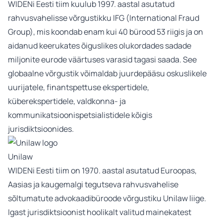
WIDENi Eesti tiim kuulub 1997. aastal asutatud
rahvusvahelisse võrgustikku IFG (International Fraud
Group), mis koondab enam kui 40 bürood 53 riigis ja on
aidanud keerukates õiguslikes olukordades sadade
miljonite eurode väärtuses varasid tagasi saada. See
globaalne võrgustik võimaldab juurdepääsu oskuslikele
uurijatele, finantspettuse ekspertidele,
küberekspertidele, valdkonna- ja
kommunikatsioonispetsialistidele kõigis
jurisdiktsioonides.
Unilaw
WIDENi Eesti tiim on 1970. aastal asutatud Euroopas,
Aasias ja kaugemalgi tegutseva rahvusvahelise
sõltumatute advokaadibüroode võrgustiku Unilaw liige.
Igast jurisdiktsioonist hoolikalt valitud mainekatest