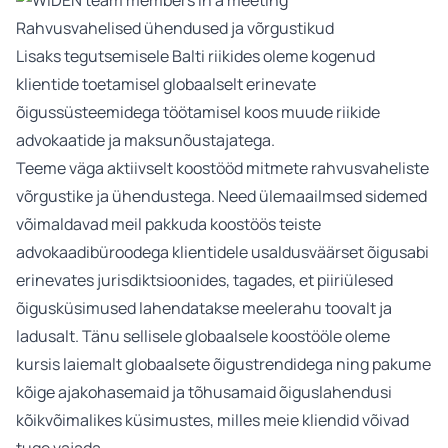
Rahvusvahelised ühendused ja võrgustikud
Lisaks tegutsemisele Balti riikides oleme kogenud
klientide toetamisel globaalselt erinevate
õigussüsteemidega töötamisel koos muude riikide
advokaatide ja maksunõustajatega.
Teeme väga aktiivselt koostööd mitmete rahvusvaheliste
võrgustike ja ühendustega. Need ülemaailmsed sidemed
võimaldavad meil pakkuda koostöös teiste
advokaadibüroodega klientidele usaldusväärset õigusabi
erinevates jurisdiktsioonides, tagades, et piiriülesed
õigusküsimused lahendatakse meelerahu toovalt ja
ladusalt. Tänu sellisele globaalsele koostööle oleme
kursis laiemalt globaalsete õigustrendidega ning pakume
kõige ajakohasemaid ja tõhusamaid õiguslahendusi
kõikvõimalikes küsimustes, milles meie kliendid võivad