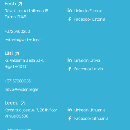
Eesti
Rävala pst 4 / Laikmaa 15
LinkedIn Estonia
Tallinn 10145
Facebook Estonia
+3726400250
estonia@widen.legal
Läti
Kr. Valdemāra iela 33-1,
LinkedIn Latvia
Rīga LV-1010
Facebook Latvia
+37167280685
latvia@widen.legal
Leedu
Konstitucijos ave. 7, 26th floor
LinkedIn Lithuania
Vilnius 09308
Facebook Lithuania