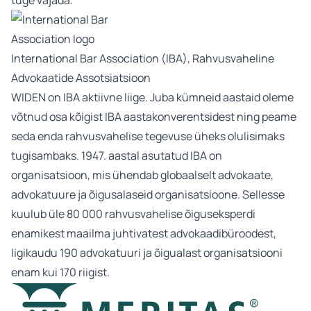
tuge vajada.
International Bar Association (IBA), Rahvusvaheline
Advokaatide Assotsiatsioon
WIDEN on IBA aktiivne liige. Juba kümneid aastaid oleme
võtnud osa kõigist IBA aastakonverentsidest ning peame
seda enda rahvusvahelise tegevuse üheks olulisimaks
tugisambaks. 1947. aastal asutatud IBA on
organisatsioon, mis ühendab globaalselt advokaate,
advokatuure ja õigusalaseid organisatsioone. Sellesse
kuulub üle 80 000 rahvusvahelise õiguseksperdi
enamikest maailma juhtivatest advokaadibüroodest,
ligikaudu 190 advokatuuri ja õigualast organisatsiooni
enam kui 170 riigist.