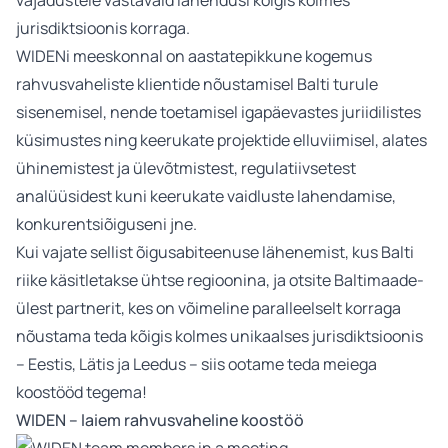
vajadustele vastavaid lahendusi kõigis kolmes
jurisdiktsioonis korraga.
WIDENi meeskonnal on aastatepikkune kogemus
rahvusvaheliste klientide nõustamisel Balti turule
sisenemisel, nende toetamisel igapäevastes juriidilistes
küsimustes ning keerukate projektide elluviimisel, alates
ühinemistest ja ülevõtmistest, regulatiivsetest
analüüsidest kuni keerukate vaidluste lahendamise,
konkurentsiõiguseni jne.
Kui vajate sellist õigusabiteenuse lähenemist, kus Balti
riike käsitletakse ühtse regioonina, ja otsite Baltimaade-
ülest partnerit, kes on võimeline paralleelselt korraga
nõustama teda kõigis kolmes unikaalses jurisdiktsioonis
– Eestis, Lätis ja Leedus – siis ootame teda meiega
koostööd tegema!
WIDEN – laiem rahvusvaheline koostöö