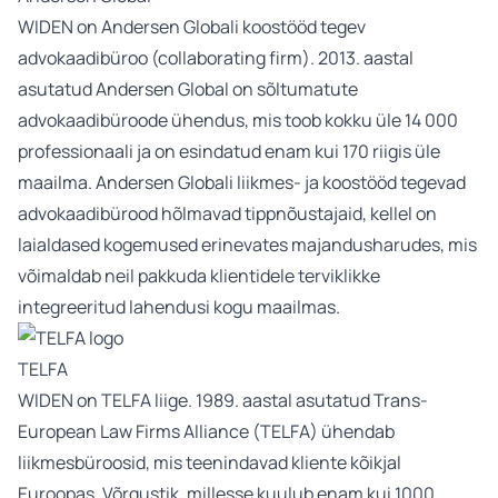
WIDEN on Andersen Globali koostööd tegev
advokaadibüroo (collaborating firm). 2013. aastal
asutatud Andersen Global on sõltumatute
advokaadibüroode ühendus, mis toob kokku üle 14 000
professionaali ja on esindatud enam kui 170 riigis üle
maailma. Andersen Globali liikmes- ja koostööd tegevad
advokaadibürood hõlmavad tippnõustajaid, kellel on
laialdased kogemused erinevates majandusharudes, mis
võimaldab neil pakkuda klientidele terviklikke
integreeritud lahendusi kogu maailmas.
TELFA
WIDEN on TELFA liige. 1989. aastal asutatud Trans-
European Law Firms Alliance (TELFA) ühendab
liikmesbüroosid, mis teenindavad kliente kõikjal
Euroopas. Võrgustik, millesse kuulub enam kui 1000