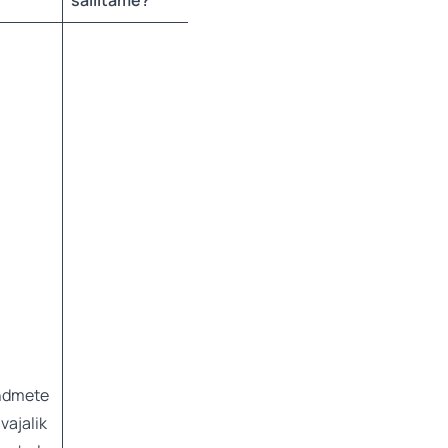
säilitame?
andmete
vajalik