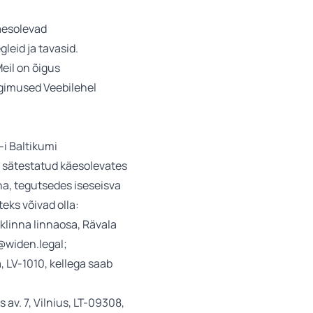
äesolevad
leid ja tavasid.
eil on õigus
ngimused Veebilehel
-i Baltikumi
i sätestatud käesolevates
ha, tegutsedes iseseisva
teks võivad olla:
klinna linnaosa, Rävala
a@widen.legal;
, LV-1010, kellega saab
av. 7, Vilnius, LT-09308,