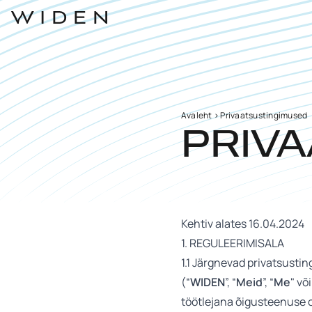
Avaleht
>
Privaatsustingimused
PRIV
Kehtiv alates 16.04.2024
1. REGULEERIMISALA
1.1 Järgnevad privatsusti
(“
WIDEN
”, “
Meid
”, “
Me
" või
töötlejana õigusteenuse o