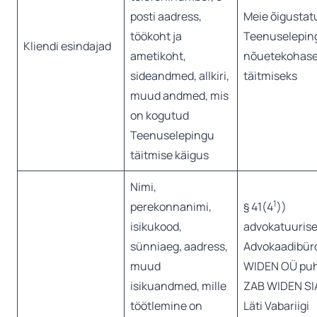
posti aadress,
Meie õigustat
töökoht ja
Teenuselepin
Kliendi esindajad
ametikoht,
nõuetekohas
sideandmed, allkiri,
täitmiseks
muud andmed, mis
on kogutud
Teenuselepingu
täitmise käigus
Nimi,
1
perekonnanimi,
§ 41(4
))
isikukood,
advokatuuris
sünniaeg, aadress,
Advokaadibür
muud
WIDEN OÜ puh
isikuandmed, mille
ZAB WIDEN SI
töötlemine on
Läti Vabariigi