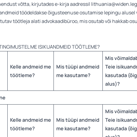
hendust võtta, kirjutades e-kirja aadressil lithuania@widen.leg
 andmeid töödeldakse õigusteenuse osutamise lepingu alusel võ
stutav töötleja alati advokaadibüroo, mis osutab või hakkab o
IS TINGIMUSTEL ME ISIKUANDMEID TÖÖTLEME?
Mis võimaldab
Kelle andmeid me
Mis tüüpi andmeid
Teie isikuan
töötleme
?
me kasutame?
kasutada (õig
alus)?
ine
Mis võimaldab
Kelle andmeid me
Mis tüüpi andmeid
Teie isikuan
töötleme
?
me kasutame?
kasutada (õig