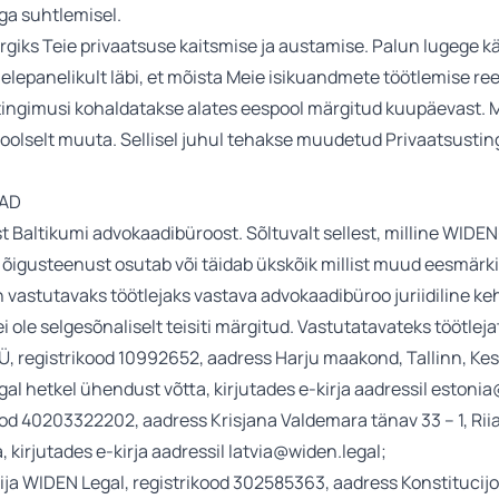
ga suhtlemisel.
giks Teie privaatsuse kaitsmise ja austamise. Palun lugege k
lepanelikult läbi, et mõista Meie isikuandmete töötlemise reeg
tingimusi kohaldatakse alates eespool märgitud kuupäevast. M
oolselt muuta. Sellisel juhul tehakse muudetud Privaatsusti
JAD
 Baltikumi advokaadibüroost. Sõltuvalt sellest, milline WIDEN
õigusteenust osutab või täidab ükskõik millist muud eesmärk
 vastutavaks töötlejaks vastava advokaadibüroo juriidiline ke
i ole selgesõnaliselt teisiti märgitud. Vastutatavateks töötleja
 registrikood 10992652, aadress Harju maakond, Tallinn, Kes
 igal hetkel ühendust võtta, kirjutades e-kirja aadressil estoni
od 40203322202, aadress Krisjana Valdemara tänav 33 – 1, Riia
, kirjutades e-kirja aadressil latvia@widen.legal;
ja WIDEN Legal, registrikood 302585363, aadress Konstitucijos 