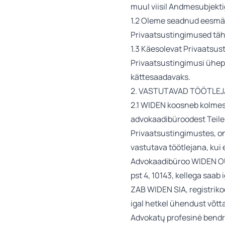
muul viisil Andmesubjekti
1.2 Oleme seadnud eesmär
Privaatsustingimused tähe
1.3 Käesolevat Privaatsus
Privaatsustingimusi ühep
kättesaadavaks.
2. VASTUTAVAD TÖÖTLE
2.1 WIDEN koosneb kolmest
advokaadibüroodest Teile 
Privaatsustingimustes, on
vastutava töötlejana, kui e
Advokaadibüroo WIDEN OÜ,
pst 4, 10143, kellega saab
ZAB WIDEN SIA, registriko
igal hetkel ühendust võtta
Advokatų profesinė bendri