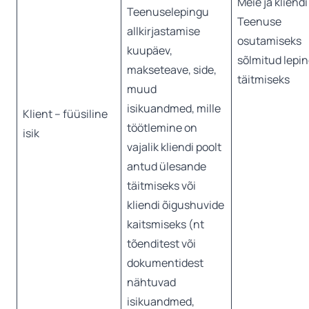
Meie ja kliendi
Teenuselepingu
Teenuse
allkirjastamise
osutamiseks
kuupäev,
sõlmitud lepi
makseteave, side,
täitmiseks
muud
isikuandmed, mille
Klient – füüsiline
töötlemine on
isik
vajalik kliendi poolt
antud ülesande
täitmiseks või
kliendi õigushuvide
kaitsmiseks (nt
tõenditest või
dokumentidest
nähtuvad
isikuandmed,