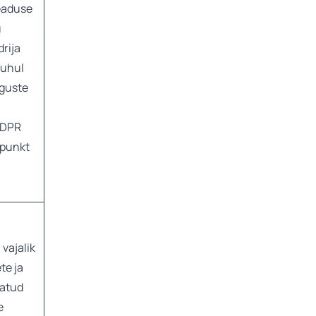
eaduse
ų
rija
puhul
iguste
(GDPR
1 punkt
vajalik
te ja
tatud
e