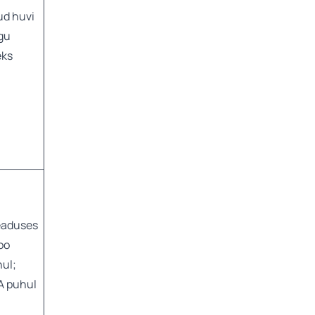
ud huvi
gu
eks
eaduses
oo
ul;
A puhul