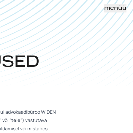
menüü
USED
, kui advokaadibüroo WIDEN
" või "
teie
") vastutava
haldamisel või mistahes