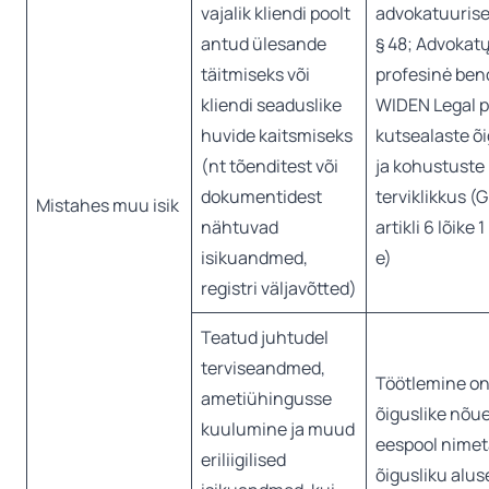
vajalik kliendi poolt
advokatuuris
antud ülesande
§ 48; Advokat
täitmiseks või
profesinė bend
kliendi seaduslike
WIDEN Legal 
huvide kaitsmiseks
kutsealaste õ
(nt tõenditest või
ja kohustuste
dokumentidest
terviklikkus 
Mistahes muu isik
nähtuvad
artikli 6 lõike 
isikuandmed,
e)
registri väljavõtted)
Teatud juhtudel
terviseandmed,
Töötlemine on 
ametiühingusse
õiguslike nõue
kuulumine ja muud
eespool nime
eriliigilised
õigusliku alus