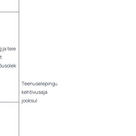
ja teie
See hõlmab
t
tõendite kogumist
õusolek
ja dokumentide
analüüsimist
Teenuselepingu
Andmed võidakse
kehtivusaja
saada otse või
jooksul
avalikest allikatest,
näiteks registritest
või kolmandatelt
isikutelt