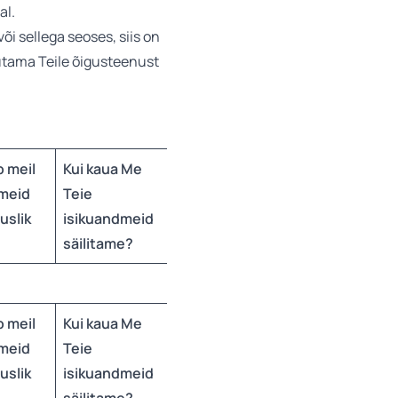
al.
i sellega seoses, siis on
sutama Teile õigusteenust
 meil
Kui kaua Me
dmeid
Teie
Muud olulised
uslik
isikuandmeid
küsimused
säilitame?
 meil
Kui kaua Me
dmeid
Teie
Muud olulised
uslik
isikuandmeid
küsimused