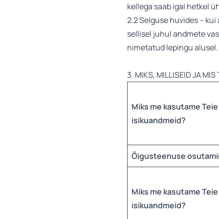
kellega saab igal hetkel ü
2.2 Selguse huvides – kui
sellisel juhul andmete va
nimetatud lepingu alusel.
3. MIKS, MILLISEID JA M
Miks me kasutame Teie
isikuandmeid?
Õigusteenuse osutam
Miks me kasutame Teie
isikuandmeid?