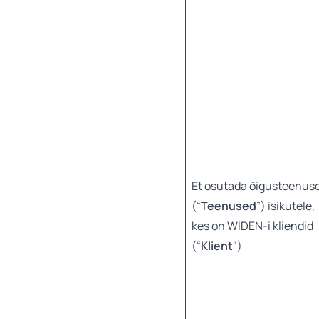
Et osutada õigusteenus
(“
Teenused
”) isikutele,
kes on WIDEN-i kliendid
(“
Klient
")