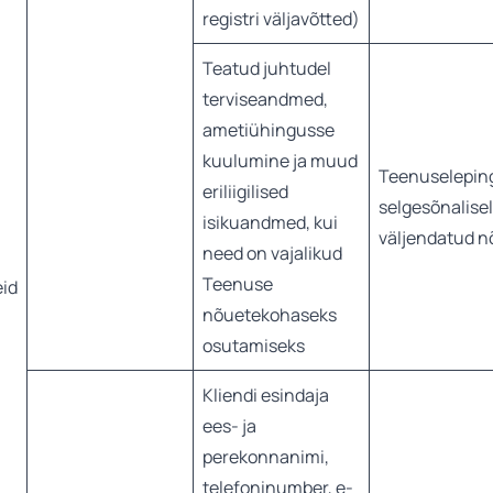
registri väljavõtted)
Teatud juhtudel
terviseandmed,
ametiühingusse
kuulumine ja muud
Teenuseleping 
eriliigilised
selgesõnalisel
isikuandmed, kui
väljendatud n
need on vajalikud
Teenuse
eid
nõuetekohaseks
osutamiseks
Kliendi esindaja
ees- ja
perekonnanimi,
telefoninumber, e-