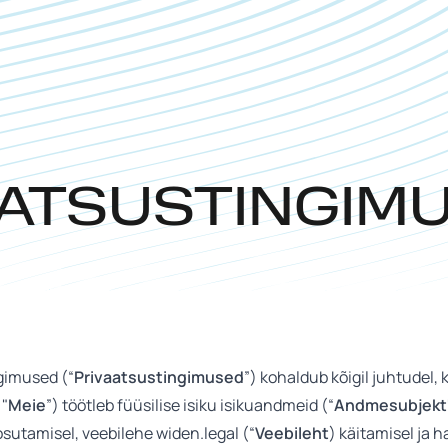
AATSUSTINGIM
ngimused (“
Privaatsustingimused
”) kohaldub kõigil juhtudel
 "
Meie
”) töötleb füüsilise isiku isikuandmeid (“
Andmesubjekt
sutamisel, veebilehe widen.legal (“
Veebileht
) käitamisel ja 