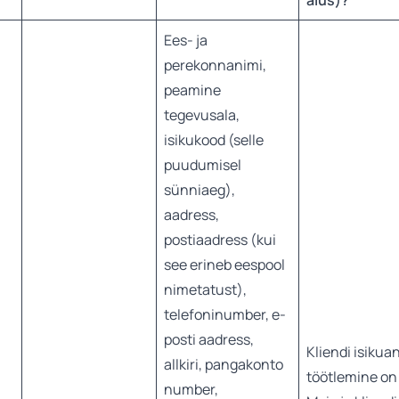
alus)?
Ees- ja
perekonnanimi,
peamine
tegevusala,
isikukood (selle
puudumisel
sünniaeg),
aadress,
postiaadress (kui
see erineb eespool
nimetatust),
telefoninumber, e-
posti aadress,
Kliendi isiku
allkiri, pangakonto
töötlemine on 
number,