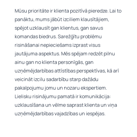
Mūsu prioritāte ir klienta pozitīvā pieredze. Lai to
panāktu, mums jābūt izciliem klausītājiem,
spējot uzklausīt gan klientus, gan savus
komandas biedrus. Sarežģītu problēmu
risināšanai nepieciešams izprast visus
jautājuma aspektus. Mēs spējam redzēt pilnu
ainu gan no klienta personīgās, gan
uzņēmējdarbības attīstības perspektīvas, kā arī
veicināt izcilu sadarbību starp dažādu
pakalpojumu jomu un nozaru ekspertiem.
Lielisku risinājumu pamatā ir komunikācija:
uzklausīšana un vēlme saprast klienta un viņa
uzņēmējdarbības vajadzības un iespējas.