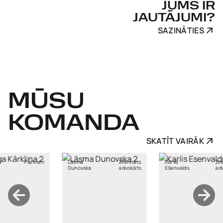
JUMS IR
JAUTĀJUMI?
SAZINĀTIES
MŪSU
KOMANDA
SKATĪT VAIRĀK
a
Zvērināts
Kārlis
Zvērināta
Kristīne
vska
advokāts
Ešenvalds
advokāta
Pulkstene
palīgs