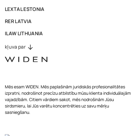
LEXTAL ESTONIA
RER LATVIA
ILAW LITHUANIA
kļuva par
Mēs esam WIDEN. Mēs paplašinām juridiskās profesionalitātes
izpratni, nodrošinot precīzu
atbilstību mūsu klienta individuālajām
vajadzībām. Citiem vārdiem sakot, mēs nodrošinām
Jūsu
sirdsmieru, lai Jūs varētu koncentrēties uz savu mērķu
sasniegšanu.