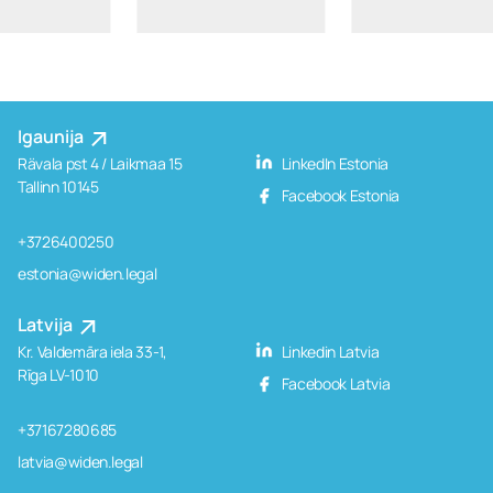
Igaunija
Rävala pst 4 / Laikmaa 15
LinkedIn Estonia
Tallinn 10145
Facebook Estonia
+3726400250
estonia@widen.legal
Latvija
Kr. Valdemāra iela 33-1,
Linkedin Latvia
Rīga LV-1010
Facebook Latvia
+37167280685
latvia@widen.legal