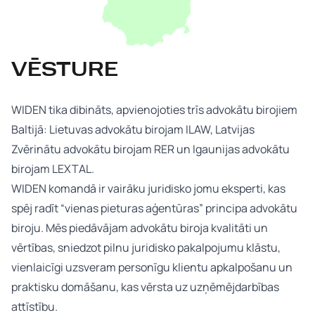
VĒSTURE
WIDEN tika dibināts, apvienojoties trīs advokātu birojiem
Baltijā: Lietuvas advokātu birojam ILAW, Latvijas
Zvērinātu advokātu birojam RER un Igaunijas advokātu
birojam LEXTAL.
WIDEN komandā ir vairāku juridisko jomu eksperti, kas
spēj radīt “vienas pieturas aģentūras” principa advokātu
biroju. Mēs piedāvājam advokātu biroja kvalitāti un
vērtības, sniedzot pilnu juridisko pakalpojumu klāstu,
vienlaicīgi uzsveram personīgu klientu apkalpošanu un
praktisku domāšanu, kas vērsta uz uzņēmējdarbības
attīstību.