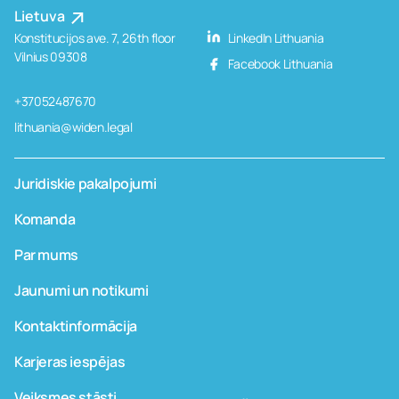
Lietuva
Konstitucijos ave. 7, 26th floor
LinkedIn Lithuania
Vilnius 09308
Facebook Lithuania
+37052487670
lithuania@widen.legal
Juridiskie pakalpojumi
Komanda
Par mums
Jaunumi un notikumi
Kontaktinformācija
Karjeras iespējas
Veiksmes stāsti