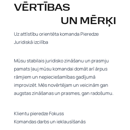
VĒRTĪBAS
UN MĒRĶI
Uz attīstību orientēta komanda Pieredze
Juridiskā izcilība
Mūsu stabilais juridisko zināšanu un prasmju
pamats ļauj mūsu komandai domāt arī ārpus
rāmjiem un nepieciešamības gadījumā
improvizēt. Mēs novērtējam un veicinām gan
augstas zināšanas un prasmes, gan radošumu.
Klientu pieredze Fokuss
Komandas darbs un ieklausīšanās