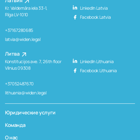
Латвия
Kr. Valdemāra iela 33-1,
LinkedIn Latvia
Rīga LV-1010
Facebook Latvia
+37167280685
latvia@widen.legal
Литва
Konstitucijos ave. 7, 26th floor
LinkedIn Lithuania
Vilnius 09308
Facebook Lithuania
+37052487670
lithuania@widen.legal
Юридические услуги
Команда
О нас