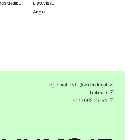
āds tiesību
Lietuviešu
Angļu
egle.malonyte@widen.legal
Linkedin
+370 602 186 44