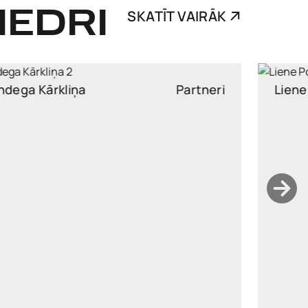
IEDRI
SKATĪT VAIRĀK
Liene Pommere
Partneri
liene.pommere@widen.legal
Linkedin
+37129325015