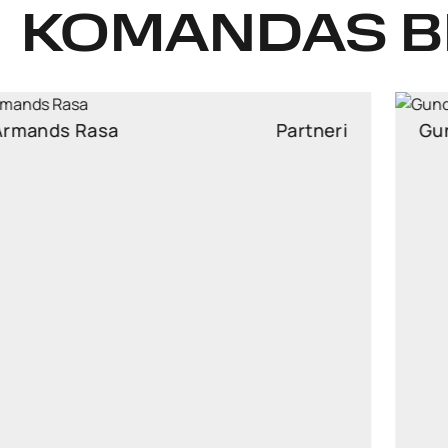
KOMANDAS B
Gundega Kārkliņa
Partneri
gundega.karklina@widen.legal
Linkedin
+37129205366