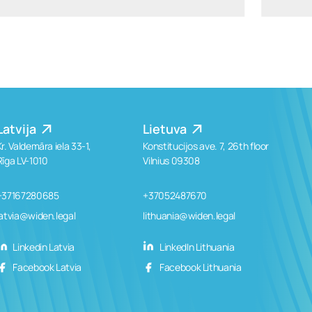
Latvija
Lietuva
Kr. Valdemāra iela 33-1,
Konstitucijos ave. 7, 26th floor
Rīga LV-1010
Vilnius 09308
+37167280685
+37052487670
latvia@widen.legal
lithuania@widen.legal
Linkedin Latvia
LinkedIn Lithuania
Facebook Latvia
Facebook Lithuania