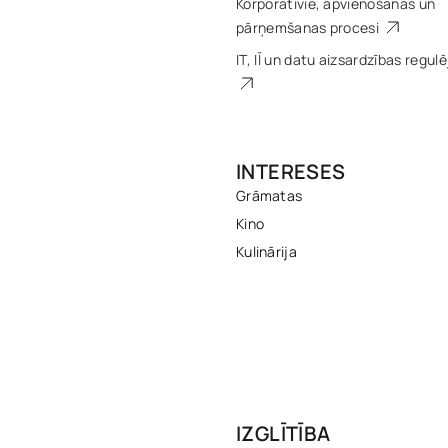
Korporatīvie, apvienošanās un
pārņemšanas procesi
IT, IĪ un datu aizsardzības regul
INTERESES
Grāmatas
Kino
Kulinārija
IZGLĪTĪBA