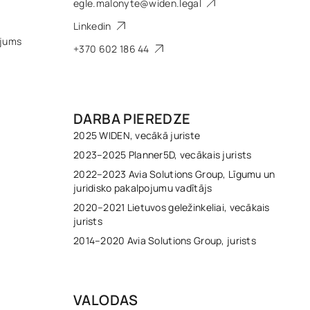
egle.malonyte@widen.legal
Linkedin
ējums
+370 602 186 44
DARBA PIEREDZE
2025 WIDEN, vecākā juriste
2023–2025 Planner5D, vecākais jurists
2022–2023 Avia Solutions Group, Līgumu un
juridisko pakalpojumu vadītājs
2020–2021 Lietuvos geležinkeliai, vecākais
jurists
2014–2020 Avia Solutions Group, jurists
VALODAS