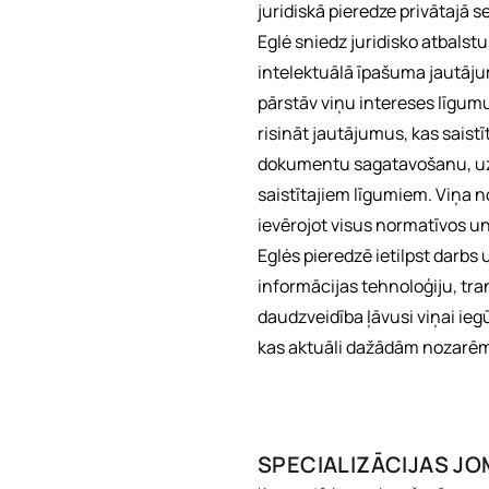
juridiskā pieredze privātajā s
Eglė sniedz juridisko atbalstu
intelektuālā īpašuma jautāju
pārstāv viņu intereses līgum
risināt jautājumus, kas saistī
dokumentu sagatavošanu, u
saistītajiem līgumiem. Viņa n
ievērojot visus normatīvos u
Eglės pieredzē ietilpst darb
informācijas tehnoloģiju, tr
daudzveidība ļāvusi viņai ie
kas aktuāli dažādām nozarē
SPECIALIZĀCIJAS J