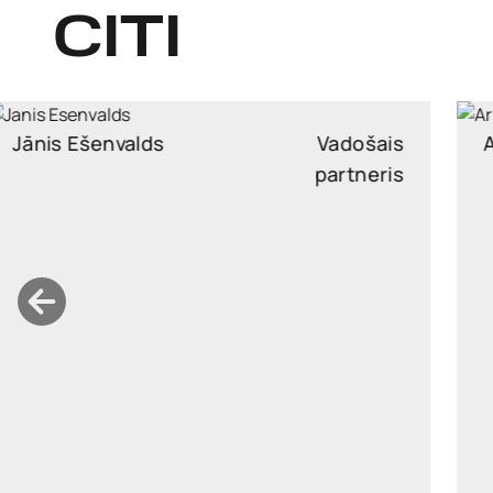
CITI
Armands Rasa
Partneri
armands.rasa@widen.legal
Linkedin
+37126176965