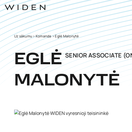
Uz sākumu
>
Komanda
>
Eglė Malonytė
SENIOR ASSOCIATE (O
EGLĖ
MALONYTĖ