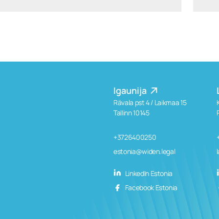
Igaunija
Rävala pst 4 / Laikmaa 15
Tallinn 10145
+3726400250
estonia@widen.legal
LinkedIn Estonia
Facebook Estonia