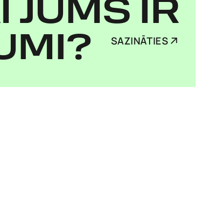
I JUMS IR
UMI?
SAZINĀTIES