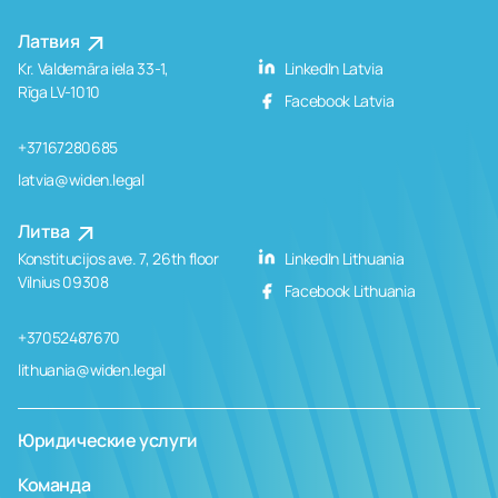
Латвия
Kr. Valdemāra iela 33-1,
LinkedIn Latvia
Rīga LV-1010
Facebook Latvia
+37167280685
latvia@widen.legal
Литва
Konstitucijos ave. 7, 26th floor
LinkedIn Lithuania
Vilnius 09308
Facebook Lithuania
+37052487670
lithuania@widen.legal
Юридические услуги
Команда