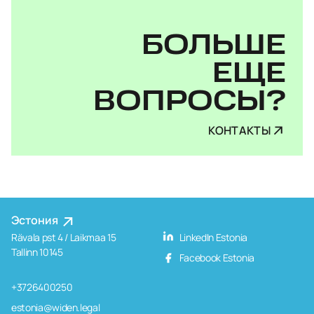
БОЛЬШЕ
ЕЩЕ
ВОПРОСЫ?
КОНТАКТЫ
Эстония
Rävala pst 4 / Laikmaa 15
LinkedIn Estonia
Tallinn 10145
Facebook Estonia
+3726400250
estonia@widen.legal