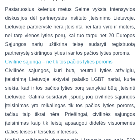
Pastaruosius kelerius metus Seime vyksta intensyvios
diskusijos dėl partnerystės instituto įteisinimo Lietuvoje.
Lietuvoje partnerystė nėra įteisinta nei tarp vyro ir moters,
nei tarp vienos lyties porų, kai tuo tarpu net 20 Europos
Sąjungos narių užtikrina teisę sudaryti registruotą
partnerystę skirtingos lyties ir/ar tos pačios lyties poroms.
Civilinė sąjunga – ne tik tos pačios lyties poroms
Civilinės sąjungos, kuri būtų neutrali lyties atžvilgiu,
įteisinimą Lietuvoje aktyviai palaiko LGBT nariai, kurie
siekia, kad ir tos pačios lyties porų santykiai būtų įteisinti
Lietuvoje. Galima susidaryti įspūdį, jog civilinės sąjungos
įteisinimas yra reikalingas tik tos pačios lyties poroms,
tačiau taip tikrai nėra. Priešingai, civilinės sąjungos
įteisinimas kaip tik leistų apsaugoti didelės visuomenės
dalies teises ir teisėtus interesus.