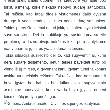
Viešai skelbiamais duomenimis Lietuvoje yra apie 560
tūkst. asmenų, kurie niekada nebuvo sudarę santuokos.
Tai reiškia, kad labai didelė visuomenės dalis gyvena
drauge ir veda bendrą ūkį, nors nėra sudarę santuokos.
Tokios poros šiai dienai neturi jokių kitų alternatyvų įteisinti
savo santykius. Dėl to praktikoje yra susiduriama su eile
problemų, o dažnu atveju nutrūkus tokių porų santykiams
ir/ar vienam iš jų mirus yra atsiduriama teisme.
Tokia situacija susiklosto dėl to, kad sugyventiniai, kurie
nėra sudarę testamento, neturi teisės paveldėti turto po
vieno iš jų mirties, o gyvenant kartu įgytam turtui taikomas
atskiro turto teisinis režimas. Tai reiškia, kad nors turtas ir
buvo įgytas bendrai, jis bus laikomas to sugyventinio
asmenine nuosavybe, kurio vardu buvo įgytas, nebent
teisme būtų įrodyta priešingai.