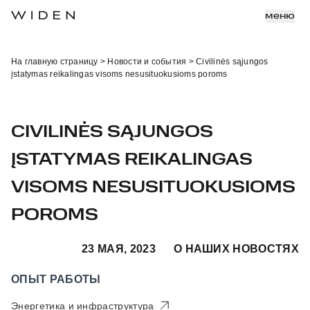
меню
На главную страницу
>
Новости и события
>
Civilinės sąjungos
įstatymas reikalingas visoms nesusituokusioms poroms
CIVILINĖS SĄJUNGOS
ĮSTATYMAS REIKALINGAS
VISOMS NESUSITUOKUSIOMS
POROMS
23 МАЯ, 2023
О НАШИХ НОВОСТЯХ
ОПЫТ РАБОТЫ
Энергетика и инфраструктура