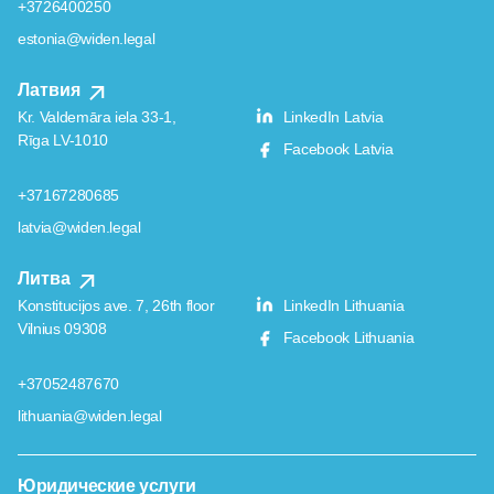
+3726400250
estonia@widen.legal
Латвия
Kr. Valdemāra iela 33-1,
LinkedIn Latvia
Rīga LV-1010
Facebook Latvia
+37167280685
latvia@widen.legal
Литва
Konstitucijos ave. 7, 26th floor
LinkedIn Lithuania
Vilnius 09308
Facebook Lithuania
+37052487670
lithuania@widen.legal
Юридические услуги