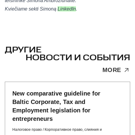
teisininkė
Simona Ambroziūnaitė.
Kviečiame sekti Simoną
LinkedIn
.
ДРУГИЕ
НОВОСТИ И СОБЫТИЯ
MORE
New comparative guideline for
Baltic Corporate, Tax and
Employment legislation for
entrepreneurs
Налоговое право
/
Корпоративное право, слияния и