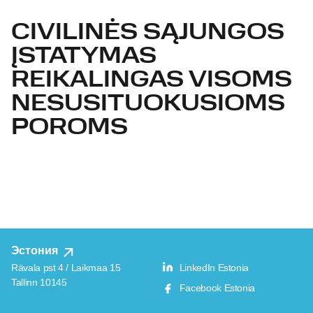
CIVILINĖS SĄJUNGOS
ĮSTATYMAS
REIKALINGAS VISOMS
NESUSITUOKUSIOMS
POROMS
Эстония
Rävala pst 4 / Laikmaa 15
LinkedIn Estonia
Tallinn 10145
Facebook Estonia