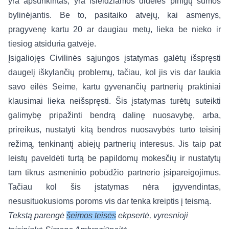
yra apsunkintas, yra išleidžiamos didelės pinigų sumos
bylinėjantis. Be to, pasitaiko atvejų, kai asmenys,
pragyvenę kartu 20 ar daugiau metų, lieka be nieko ir
tiesiog atsiduria gatvėje.
Įsigaliojęs Civilinės sąjungos įstatymas galėtų išspręsti
daugelį iškylančių problemų, tačiau, kol jis vis dar laukia
savo eilės Seime, kartu gyvenančių partnerių praktiniai
klausimai lieka neišspręsti. Šis įstatymas turėtų suteikti
galimybę pripažinti bendrą dalinę nuosavybę, arba,
prireikus, nustatyti kitą bendros nuosavybės turto teisinį
režimą, tenkinantį abiejų partnerių interesus. Jis taip pat
leistų paveldėti turtą be papildomų mokesčių ir nustatytų
tam tikrus asmeninio pobūdžio partnerio įsipareigojimus.
Tačiau kol šis įstatymas nėra įgyvendintas,
nesusituokusioms poroms vis dar tenka kreiptis į teismą.
Tekstą parengė
šeimos teisės
ekpsertė, vyresnioji