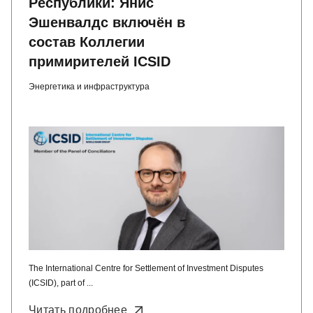
Республики: Янис
Эшенвалдс включён в
состав Коллегии
примирителей ICSID
Энергетика и инфраструктура
The International Centre for Settlement of Investment Disputes
(ICSID), part of ...
Читать подробнее