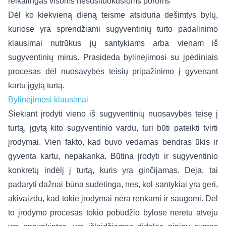
Dėl ko kiekvieną dieną teisme atsiduria dešimtys bylų,
kuriose yra sprendžiami sugyventinių turto padalinimo
klausimai nutrūkus jų santykiams arba vienam iš
sugyventinių mirus. Prasideda bylinėjimosi su įpėdiniais
procesas dėl nuosavybės teisių pripažinimo į gyvenant
kartu įgytą turtą.
Bylinėjimosi klausimai
Siekiant įrodyti vieno iš sugyventinių nuosavybės teisę į
turtą, įgytą kito sugyventinio vardu, turi būti pateikti tvirti
įrodymai. Vien fakto, kad buvo vedamas bendras ūkis ir
gyventa kartu, nepakanka. Būtina įrodyti ir sugyventinio
konkretų indėlį į turtą, kuris yra ginčijamas. Deja, tai
padaryti dažnai būna sudėtinga, nes, kol santykiai yra geri,
akivaizdu, kad tokie įrodymai nėra renkami ir saugomi. Dėl
to įrodymo procesas tokio pobūdžio bylose neretu atveju