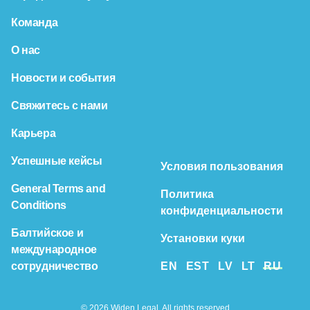
Команда
О нас
Новости и события
Свяжитесь с нами
Карьера
Успешные кейсы
Условия пользования
General Terms and
Политика
Conditions
конфиденциальности
Балтийское и
Установки куки
международное
сотрудничество
EN
EST
LV
LT
RU
© 2026 Widen Legal. All rights reserved