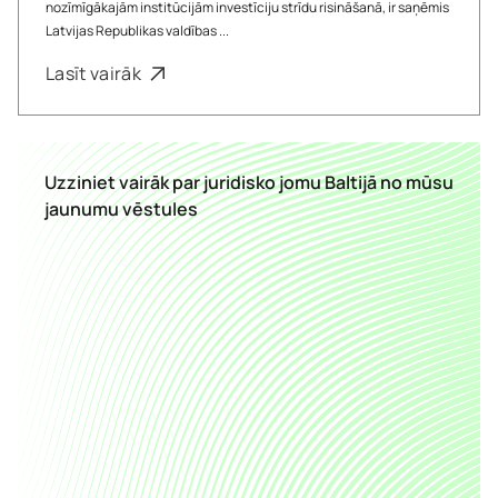
nozīmīgākajām institūcijām investīciju strīdu risināšanā, ir saņēmis
Latvijas Republikas valdības ...
Lasīt vairāk
Uzziniet vairāk par juridisko jomu Baltijā no mūsu
jaunumu vēstules