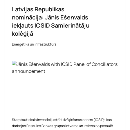
Latvijas Republikas
nominācija: Jānis Ešenvalds
iekļauts ICSID Samierinātāju
kolēģijā
Enerģētika un infrastruktūra
Starptautiskais Investīciju strīdu izšķiršanas centrs (ICSID), kas
darbojas Pasaules Bankas grupas ietvaros un ir viena no pasaulē