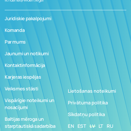
Juridiskie pakalpojumi
Komanda
Par mums
Jaunumi un notikumi
Kontaktinformācija
Karjeras iespējas
Veiksmes stāsti
Lietošanas noteikumi
Vispārīgie noteikumi un
Privātuma politika
nosacījumi
Sīkdatņu politika
Baltijas mēroga un
starptautiskā sadarbība
EN
EST
LV
LT
RU