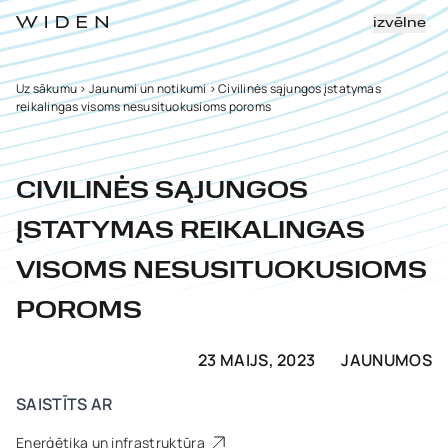
izvēlne
Uz sākumu
>
Jaunumi un notikumi
>
Civilinės sąjungos įstatymas
reikalingas visoms nesusituokusioms poroms
CIVILINĖS SĄJUNGOS
ĮSTATYMAS REIKALINGAS
VISOMS NESUSITUOKUSIOMS
POROMS
23 MAIJS, 2023
JAUNUMOS
SAISTĪTS AR
Enerģētika un infrastruktūra