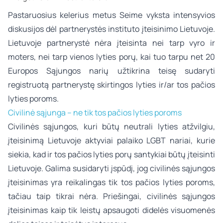
Pastaruosius kelerius metus Seime vyksta intensyvios
diskusijos dėl partnerystės instituto įteisinimo Lietuvoje.
Lietuvoje partnerystė nėra įteisinta nei tarp vyro ir
moters, nei tarp vienos lyties porų, kai tuo tarpu net 20
Europos Sąjungos narių užtikrina teisę sudaryti
registruotą partnerystę skirtingos lyties ir/ar tos pačios
lyties poroms.
Civilinė sąjunga – ne tik tos pačios lyties poroms
Civilinės sąjungos, kuri būtų neutrali lyties atžvilgiu,
įteisinimą Lietuvoje aktyviai palaiko LGBT nariai, kurie
siekia, kad ir tos pačios lyties porų santykiai būtų įteisinti
Lietuvoje. Galima susidaryti įspūdį, jog civilinės sąjungos
įteisinimas yra reikalingas tik tos pačios lyties poroms,
tačiau taip tikrai nėra. Priešingai, civilinės sąjungos
įteisinimas kaip tik leistų apsaugoti didelės visuomenės