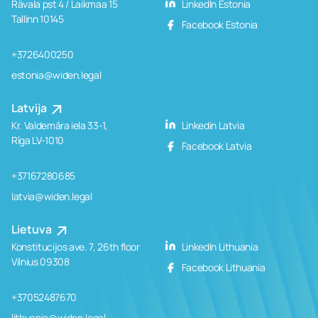
Rävala pst 4 / Laikmaa 15
LinkedIn Estonia
Tallinn 10145
Facebook Estonia
+3726400250
estonia@widen.legal
Latvija
Kr. Valdemāra iela 33-1,
Linkedin Latvia
Rīga LV-1010
Facebook Latvia
+37167280685
latvia@widen.legal
Lietuva
Konstitucijos ave. 7, 26th floor
LinkedIn Lithuania
Vilnius 09308
Facebook Lithuania
+37052487670
lithuania@widen.legal