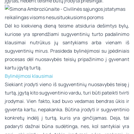
įgytas, nebent teisme būtų įrodyta priešingai.
Dėl ko kiekvieną dieną teisme atsiduria dešimtys bylų,
kuriose yra sprendžiami sugyventinių turto padalinimo
klausimai nutrūkus jų santykiams arba vienam iš
sugyventinių mirus. Prasideda bylinėjimosi su įpėdiniais
procesas dėl nuosavybės teisių pripažinimo į gyvenant
kartu įgytą turtą.
Bylinėjimosi klausimai
Siekiant įrodyti vieno iš sugyventinių nuosavybės teisę į
turtą, įgytą kito sugyventinio vardu, turi būti pateikti tvirti
įrodymai. Vien fakto, kad buvo vedamas bendras ūkis ir
gyventa kartu, nepakanka. Būtina įrodyti ir sugyventinio
konkretų indėlį į turtą, kuris yra ginčijamas. Deja, tai
padaryti dažnai būna sudėtinga, nes, kol santykiai yra