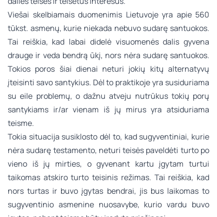
dalies teises ir teisėtus interesus.
Viešai skelbiamais duomenimis Lietuvoje yra apie 560
tūkst. asmenų, kurie niekada nebuvo sudarę santuokos.
Tai reiškia, kad labai didelė visuomenės dalis gyvena
drauge ir veda bendrą ūkį, nors nėra sudarę santuokos.
Tokios poros šiai dienai neturi jokių kitų alternatyvų
įteisinti savo santykius. Dėl to praktikoje yra susiduriama
su eile problemų, o dažnu atveju nutrūkus tokių porų
santykiams ir/ar vienam iš jų mirus yra atsiduriama
teisme.
Tokia situacija susiklosto dėl to, kad sugyventiniai, kurie
nėra sudarę testamento, neturi teisės paveldėti turto po
vieno iš jų mirties, o gyvenant kartu įgytam turtui
taikomas atskiro turto teisinis režimas. Tai reiškia, kad
nors turtas ir buvo įgytas bendrai, jis bus laikomas to
sugyventinio asmenine nuosavybe, kurio vardu buvo