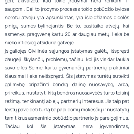
geri, akivaizdu, kad tokie įrodymai nėra renkami ir
saugomi. Dėl to įrodymo procesas tokio pobūdžio bylose
neretu atveju yra apsunkintas, yra išleidžiamos didelės
pinigų sumos bylinėjantis. Be to, pasitaiko atvejų, kai
asmenys, pragyvenę kartu 20 ar daugiau metų, lieka be
nieko ir tiesiog atsiduria gatvėje.
Įsigaliojęs Civilinės sąjungos įstatymas galėtų išspręsti
daugelį iškylančių problemų, tačiau, kol jis vis dar laukia
savo eilės Seime, kartu gyvenančių partnerių praktiniai
klausimai lieka neišspręsti. Šis įstatymas turėtų suteikti
galimybę pripažinti bendrą dalinę nuosavybę, arba,
prireikus, nustatyti kitą bendros nuosavybės turto teisinį
režimą, tenkinantį abiejų partnerių interesus. Jis taip pat
leistų paveldėti turtą be papildomų mokesčių ir nustatytų
tam tikrus asmeninio pobūdžio partnerio įsipareigojimus.
Tačiau kol šis įstatymas nėra įgyvendintas,