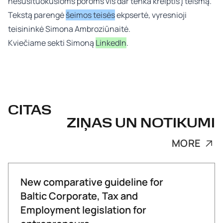
nesusituokusioms poroms vis dar tenka kreiptis į teismą.
Tekstą parengė
šeimos teisės
ekpsertė, vyresnioji
teisininkė
Simona Ambroziūnaitė.
Kviečiame sekti Simoną
LinkedIn
.
CITAS
ZIŅAS UN NOTIKUMI
MORE
New comparative guideline for
Baltic Corporate, Tax and
Employment legislation for