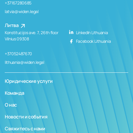
+37167280685
latvia@widen.legal
Литва
Konstitucijos ave. 7, 26th floor
LinkedIn Lithuania
Vilnius 09308
Facebook Lithuania
+37052487670
lithuania@widen.legal
Юридические услуги
Команда
О нас
Новости и события
Свяжитесь с нами