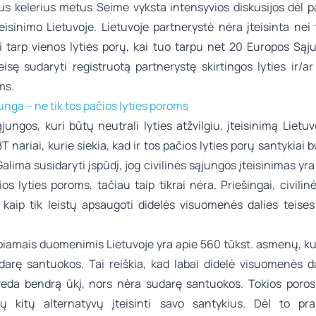
us kelerius metus Seime vyksta intensyvios diskusijos dėl p
teisinimo Lietuvoje. Lietuvoje partnerystė nėra įteisinta nei 
i tarp vienos lyties porų, kai tuo tarpu net 20 Europos Sąj
eisę sudaryti registruotą partnerystę skirtingos lyties ir/a
ms.
junga – ne tik tos pačios lyties poroms
ąjungos, kuri būtų neutrali lyties atžvilgiu, įteisinimą Lietuv
T nariai, kurie siekia, kad ir tos pačios lyties porų santykiai bū
Galima susidaryti įspūdį, jog civilinės sąjungos įteisinimas yra
ios lyties poroms, tačiau taip tikrai nėra. Priešingai, civili
s kaip tik leistų apsaugoti didelės visuomenės dalies teises 
lbiamais duomenimis Lietuvoje yra apie 560 tūkst. asmenų, ku
arę santuokos. Tai reiškia, kad labai didelė visuomenės d
veda bendrą ūkį, nors nėra sudarę santuokos. Tokios poros 
ių kitų alternatyvų įteisinti savo santykius. Dėl to pra