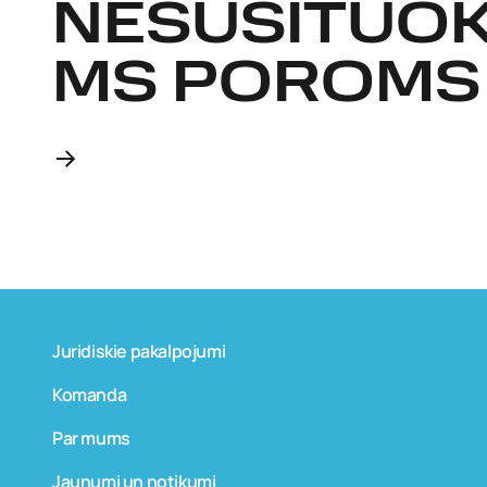
NESUSITUO
MS POROMS
Juridiskie pakalpojumi
Komanda
Par mums
Jaunumi un notikumi