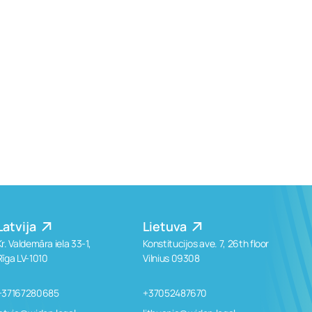
Latvija
Lietuva
Kr. Valdemāra iela 33-1,
Konstitucijos ave. 7, 26th floor
Rīga LV-1010
Vilnius 09308
+37167280685
+37052487670