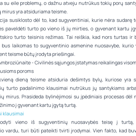
a su eile problemų, o dažnu atveju nutrūkus tokių porų santy
ų mirus yra atsiduriama teisme.
cija susiklosto dėl to, kad sugyventiniai, kurie nėra sudarę
ės paveldėti turto po vieno iš jų mirties, o gyvenant kartu į
skiro turto teisinis režimas. Tai reiškia, kad nors turtas ir
is bus laikomas to sugyventinio asmenine nuosavybe, kurio
ent teisme būtų įrodyta priešingai.
kvieną dieną teisme atsiduria dešimtys bylų, kuriose yra 
ių turto padalinimo klausimai nutrūkus jų santykiams arb
ių mirus. Prasideda bylinėjimosi su įpėdiniais procesas dėl
ažinimo į gyvenant kartu įgytą turtą.
i klausimai
rodyti vieno iš sugyventinių nuosavybės teisę į turtą,
o vardu, turi būti pateikti tvirti įrodymai. Vien fakto, kad 