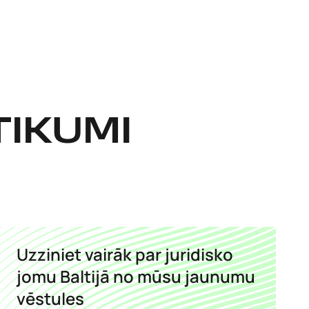
TIKUMI
Uzziniet vairāk par juridisko
jomu Baltijā no mūsu jaunumu
vēstules