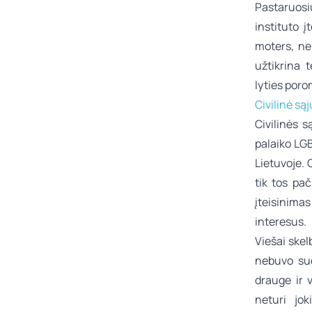
Pastaruosi
instituto į
moters, ne
užtikrina t
lyties poro
Civilinė są
Civilinės s
palaiko LGB
Lietuvoje. 
tik tos pač
įteisinima
interesus.
Viešai ske
nebuvo sud
drauge ir 
neturi jok