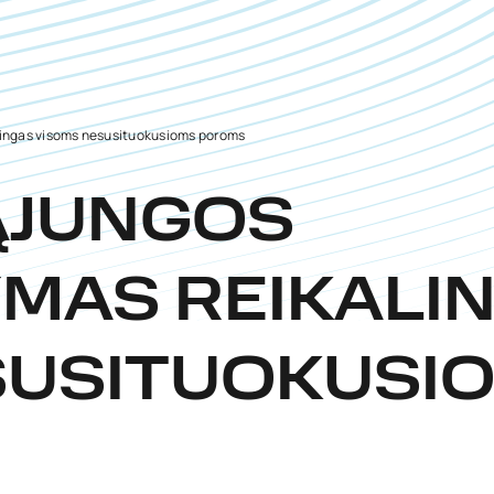
alingas visoms nesusituokusioms poroms
SĄJUNGOS
YMAS REIKALI
SUSITUOKUSI