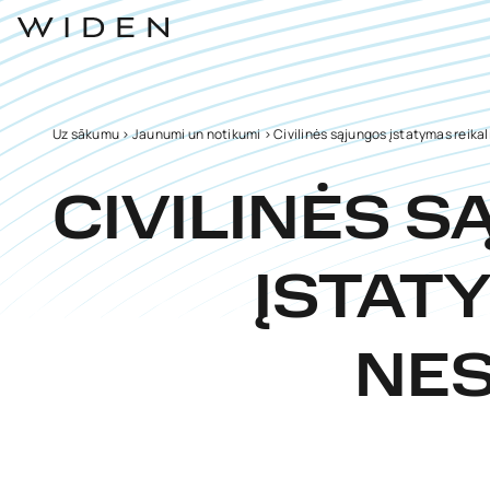
Uz sākumu
>
Jaunumi un notikumi
>
Civilinės sąjungos įstatymas reik
CIVILINĖS 
ĮSTAT
NE