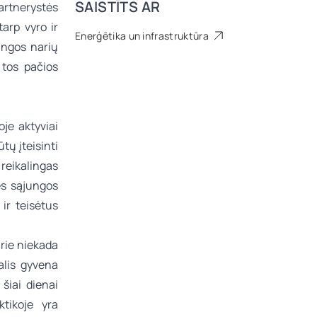
SAISTĪTS AR
artnerystės
tarp vyro ir
Enerģētika un infrastruktūra
ungos narių
r tos pačios
oje aktyviai
tų įteisinti
 reikalingas
nės sąjungos
ir teisėtus
rie niekada
alis gyvena
šiai dienai
ktikoje yra