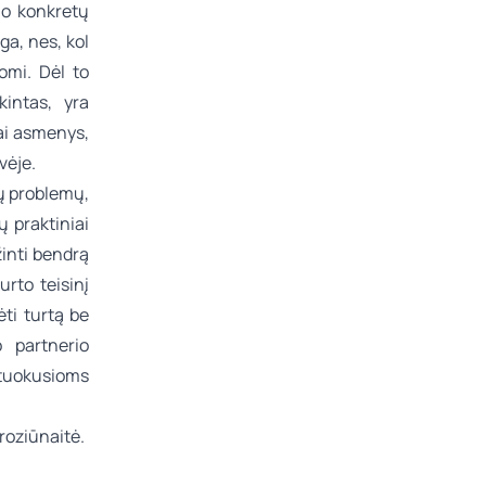
io konkretų
ga, nes, kol
omi. Dėl to
intas, yra
kai asmenys,
vėje.
ių problemų,
ų praktiniai
žinti bendrą
rto teisinį
ėti turtą be
 partnerio
ituokusioms
oziūnaitė.