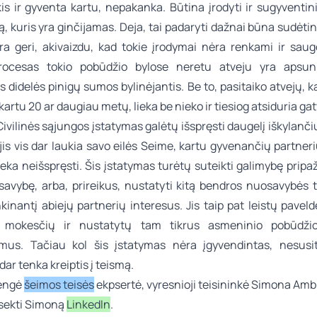
is ir gyventa kartu, nepakanka. Būtina įrodyti ir sugyventin
rtą, kuris yra ginčijamas. Deja, tai padaryti dažnai būna sudėtin
yra geri, akivaizdu, kad tokie įrodymai nėra renkami ir saug
rocesas tokio pobūdžio bylose neretu atveju yra apsunk
s didelės pinigų sumos bylinėjantis. Be to, pasitaiko atvejų, 
artu 20 ar daugiau metų, lieka be nieko ir tiesiog atsiduria gat
 Civilinės sąjungos įstatymas galėtų išspręsti daugelį iškylanč
 jis vis dar laukia savo eilės Seime, kartu gyvenančių partneri
ieka neišspręsti. Šis įstatymas turėtų suteikti galimybę pripa
savybę, arba, prireikus, nustatyti kitą bendros nuosavybės tu
kinantį abiejų partnerių interesus. Jis taip pat leistų paveld
 mokesčių ir nustatytų tam tikrus asmeninio pobūdžio
jimus. Tačiau kol šis įstatymas nėra įgyvendintas, nesus
dar tenka kreiptis į teismą.
rengė
šeimos teisės
ekpsertė, vyresnioji teisininkė
Simona Ambr
sekti Simoną
LinkedIn
.