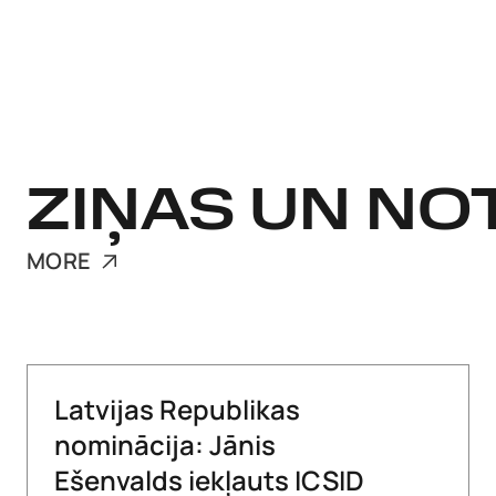
ZIŅAS UN NO
MORE
Latvijas Republikas
nominācija: Jānis
Ešenvalds iekļauts ICSID