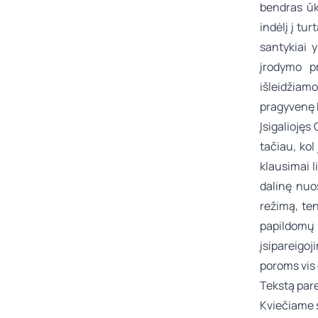
bendras ūk
indėlį į tu
santykiai 
įrodymo p
išleidžiamo
pragyvenę k
Įsigaliojęs
tačiau, kol
klausimai l
dalinę nuo
režimą, ten
papildomų
įsipareigo
poroms vis 
Tekstą pa
Kviečiame 