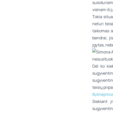
susiduriam
vienam iš j
Tokia situa
neturi teis
taikomas at
bendrai, j
įgytas, neb
Dėl ko kie
sugyventin
sugyventin
teisių prip
Bylinėjimos
Siekiant į
sugyventini