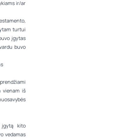
kiams ir/ar
 testamento,
gytam turtui
 buvo įgytas
 vardu buvo
sprendžiami
a vienam iš
 nuosavybės
 įgytą kito
buvo vedamas