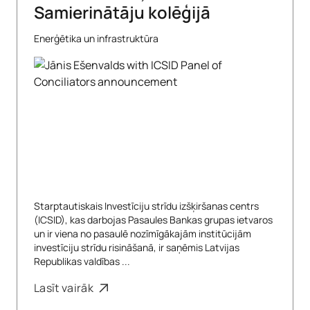
Samierinātāju kolēģijā
Enerģētika un infrastruktūra
Starptautiskais Investīciju strīdu izšķiršanas centrs
(ICSID), kas darbojas Pasaules Bankas grupas ietvaros
un ir viena no pasaulē nozīmīgākajām institūcijām
investīciju strīdu risināšanā, ir saņēmis Latvijas
Republikas valdības ...
Lasīt vairāk