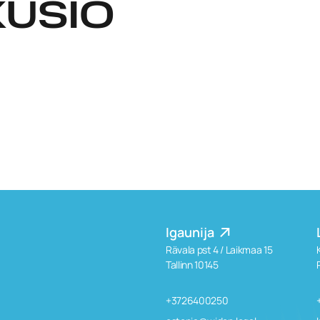
KUSIO
Igaunija
Rävala pst 4 / Laikmaa 15
Tallinn 10145
+3726400250